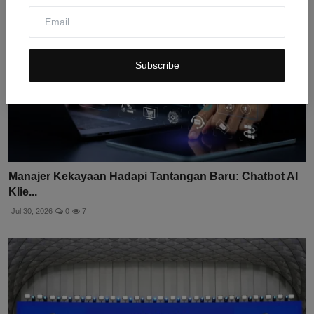
Subscribe
Manajer Kekayaan Hadapi Tantangan Baru: Chatbot AI
Klie...
Jul 30, 2026
0
7