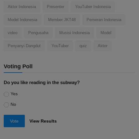
Aktor Indonesia
Presenter
YouTuber Indonesia
Model Indonesia
Member JKT48
Pemeran Indonesia
video
Pengusaha
Musisi Indonesia
Model
Penyanyi Dangdut
YouTuber
quiz
Aktor
Voting Poll
Do you like reading in the subway?
Yes
No
Vote
View Results