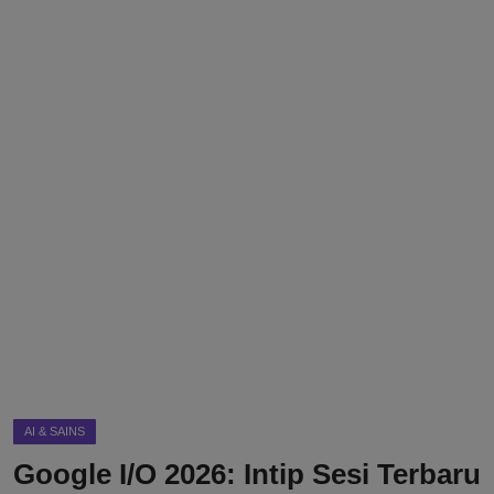
DMCA
Politik
Ekonomi
Internasional
Teknologi
Hiburan
Kesehatan
Otomotif
AI & SAINS
Google I/O 2026: Intip Sesi Terbaru