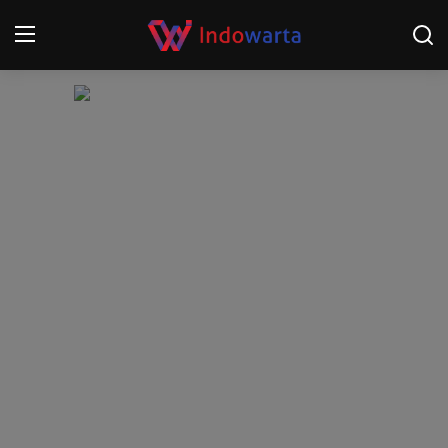
Login
Register
Home
Kompetisi Sepak Bola 2025/2026
Contact
About
Disclaimer
Peristiwa