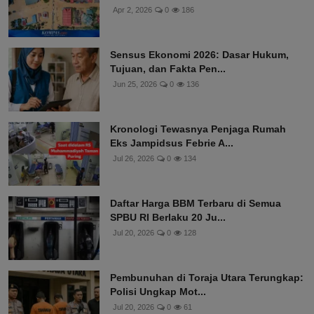
Apr 2, 2026
0
186
Sensus Ekonomi 2026: Dasar Hukum,
Tujuan, dan Fakta Pen...
Jun 25, 2026
0
136
Kronologi Tewasnya Penjaga Rumah
Eks Jampidsus Febrie A...
Jul 26, 2026
0
134
Daftar Harga BBM Terbaru di Semua
SPBU RI Berlaku 20 Ju...
Jul 20, 2026
0
128
Pembunuhan di Toraja Utara Terungkap:
Polisi Ungkap Mot...
Jul 20, 2026
0
61