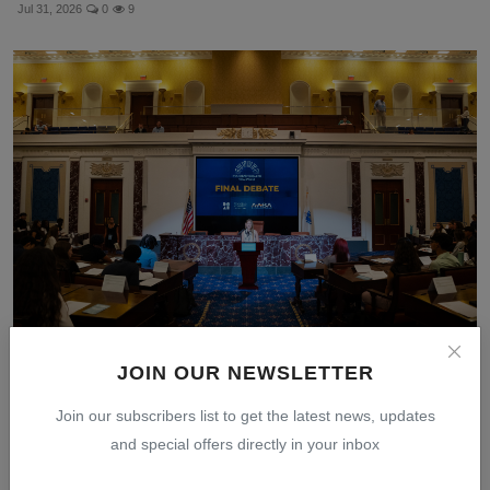
Jul 31, 2026
0
9
98 Remaja Buat Aturan AI untuk Sekolah Karena
JOIN OUR NEWSLETTER
Kongres B...
Join our subscribers list to get the latest news, updates
Jul 30, 2026
0
10
and special offers directly in your inbox