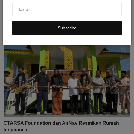
Collagen Stimulator VandS Clinic: Solusi Terbaik
Percan...
Jul 31, 2026
0
8
Subscribe
CTARSA Foundation dan AirNav Resmikan Rumah
Inspirasi u...