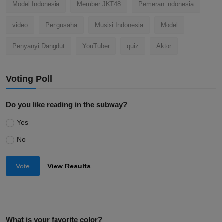
Model Indonesia
Member JKT48
Pemeran Indonesia
video
Pengusaha
Musisi Indonesia
Model
Penyanyi Dangdut
YouTuber
quiz
Aktor
Voting Poll
Do you like reading in the subway?
Yes
No
Vote
View Results
What is your favorite color?