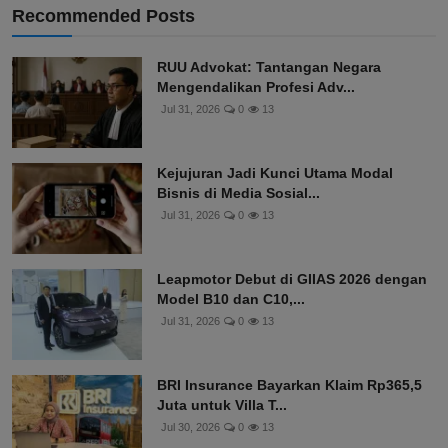
Recommended Posts
RUU Advokat: Tantangan Negara
Mengendalikan Profesi Adv...
Jul 31, 2026
0
13
Kejujuran Jadi Kunci Utama Modal
Bisnis di Media Sosial...
Jul 31, 2026
0
13
Leapmotor Debut di GIIAS 2026 dengan
Model B10 dan C10,...
Jul 31, 2026
0
13
BRI Insurance Bayarkan Klaim Rp365,5
Juta untuk Villa T...
Jul 30, 2026
0
13