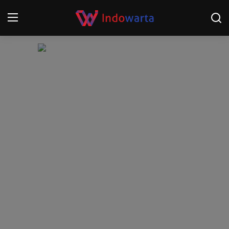
Login
Register
Home
Kompetisi Sepak Bola 2025/2026
Contact
About
Disclaimer
Peristiwa