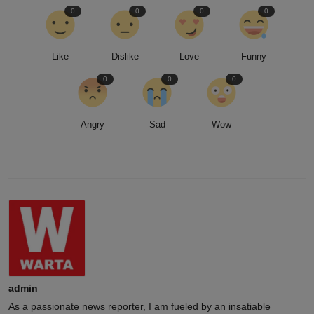
0
0
0
0
Like
Dislike
Love
Funny
0
0
0
Angry
Sad
Wow
admin
As a passionate news reporter, I am fueled by an insatiable