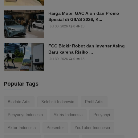
Harga Mobil GAC Aion dan Promo
Spesial di GIIAS 2026, K...
Jul 30, 2026
0
13
FCC Blokir Robot dan Inverter Asing
Baru karena Risiko ...
Jul 30, 2026
0
13
Popular Tags
Biodata Artis
Selebriti Indonesia
Profil Artis
Penyanyi Indonesia
Aktris Indonesia
Penyanyi
Aktor Indonesia
Presenter
YouTuber Indonesia