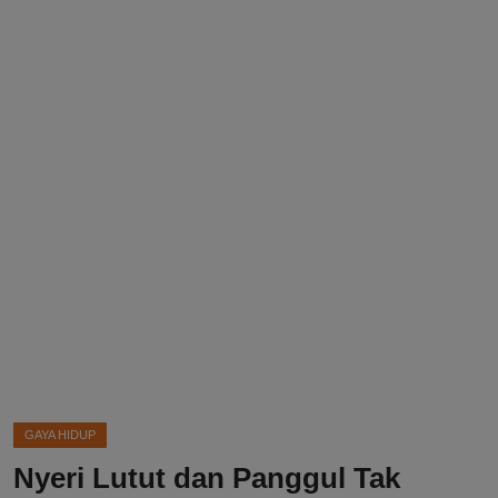
DMCA
Politik
Ekonomi
Internasional
Teknologi
Hiburan
Kesehatan
Otomotif
GAYA HIDUP
Nyeri Lutut dan Panggul Tak