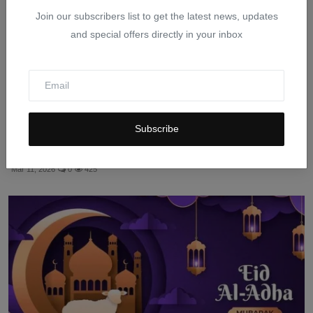
Join our subscribers list to get the latest news, updates
and special offers directly in your inbox
Subscribe
Kecelakaan Beruntun di Yos Sudarso Palu Libatkan 4
Mobi...
Mar 11, 2026
0
425