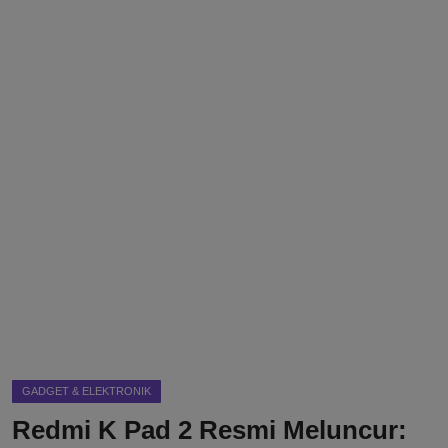
DMCA
Politik
Ekonomi
Internasional
Teknologi
Hiburan
Kesehatan
Otomotif
GADGET & ELEKTRONIK
Redmi K Pad 2 Resmi Meluncur: