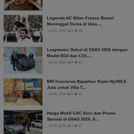
Legenda AC Milan Franco Baresi
Meninggal Dunia di Usia ...
Jul 31, 2026
0
13
Leapmotor Debut di GIIAS 2026 dengan
Model B10 dan C10,...
Jul 31, 2026
0
13
BRI Insurance Bayarkan Klaim Rp365,5
Juta untuk Villa T...
Jul 30, 2026
0
13
Harga Mobil GAC Aion dan Promo
Spesial di GIIAS 2026, K...
Jul 30, 2026
0
13