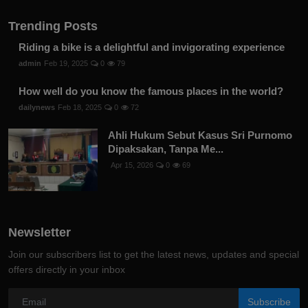
Trending Posts
Riding a bike is a delightful and invigorating experience
admin
Feb 19, 2025
0
79
How well do you know the famous places in the world?
dailynews
Feb 18, 2025
0
72
Ahli Hukum Sebut Kasus Sri Purnomo
Dipaksakan, Tanpa Me...
Apr 15, 2026
0
69
Newsletter
Join our subscribers list to get the latest news, updates and special
offers directly in your inbox
Subscribe