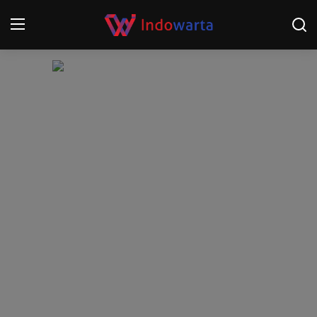
Login
Register
Home
Kompetisi Sepak Bola 2025/2026
Contact
About
Disclaimer
Peristiwa