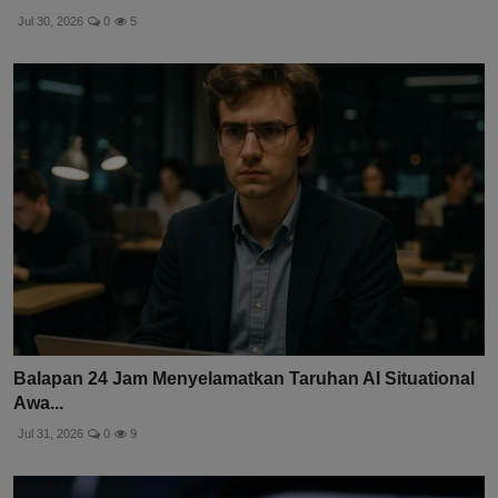
Saham Microsoft Melonjak 8%, Meta Anjlok 9% karena
Perb...
Jul 30, 2026
0
5
Balapan 24 Jam Menyelamatkan Taruhan AI Situational
Awa...
Jul 31, 2026
0
9