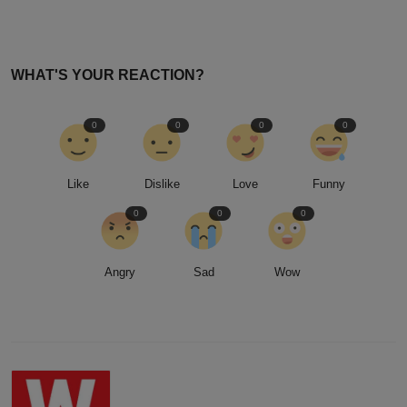
NEXT ARTICLE
Saham Tesla Melonjak Setelah Laba Bersih Membaik 17%
dari Tahun Lalu
WHAT'S YOUR REACTION?
0
0
0
0
Like
Dislike
Love
Funny
0
0
0
Angry
Sad
Wow