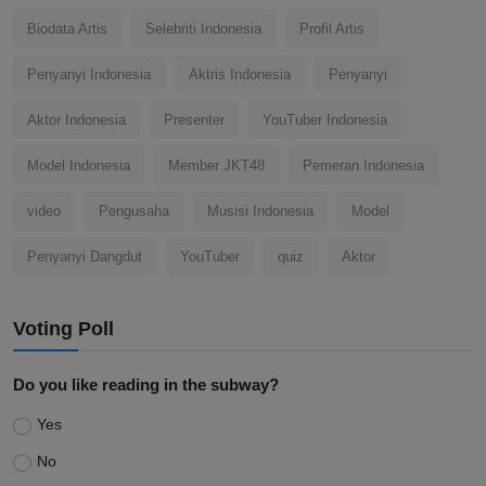
Popular Tags
Biodata Artis
Selebriti Indonesia
Profil Artis
Penyanyi Indonesia
Aktris Indonesia
Penyanyi
Aktor Indonesia
Presenter
YouTuber Indonesia
Model Indonesia
Member JKT48
Pemeran Indonesia
video
Pengusaha
Musisi Indonesia
Model
Penyanyi Dangdut
YouTuber
quiz
Aktor
Voting Poll
Do you like reading in the subway?
Yes