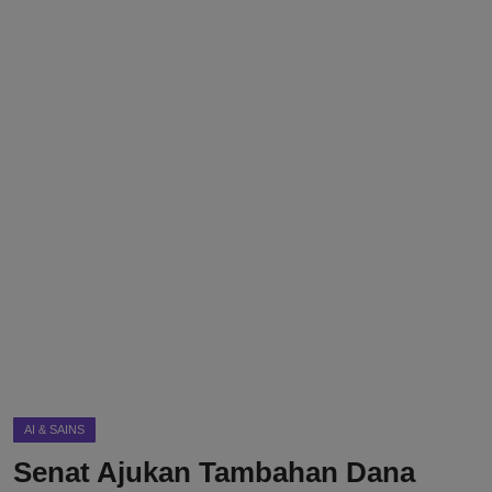
DMCA
Politik
Ekonomi
Internasional
Teknologi
Hiburan
Kesehatan
Otomotif
AI & SAINS
Senat Ajukan Tambahan Dana