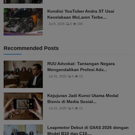
SPBU RI Berlaku 20 Ju...
Jul 20, 2026
0
127
Kondisi YouTuber Andra ST Usai
Kecelakaan McLaren Terbe...
Jul 8, 2026
0
108
Recommended Posts
RUU Advokat: Tantangan Negara
Mengendalikan Profesi Adv...
Jul 31, 2026
0
13
Kejujuran Jadi Kunci Utama Modal
Bisnis di Media Sosial...
Jul 31, 2026
0
13