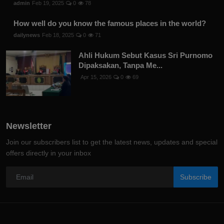
Trending Posts
Riding a bike is a delightful and invigorating experience
admin
Feb 19, 2025
0
78
How well do you know the famous places in the world?
dailynews
Feb 18, 2025
0
71
Ahli Hukum Sebut Kasus Sri Purnomo
Dipaksakan, Tanpa Me...
Apr 15, 2026
0
69
Newsletter
Join our subscribers list to get the latest news, updates and special
offers directly in your inbox
Subscribe