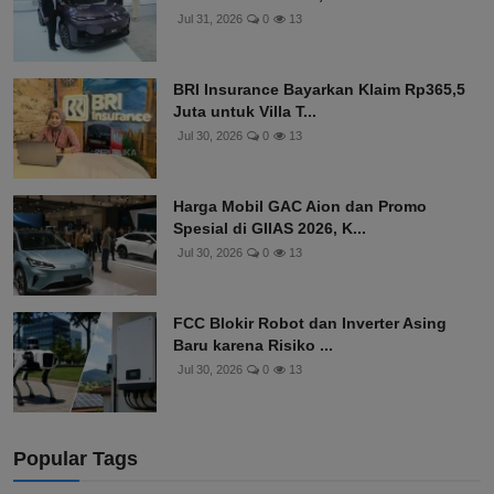
Leapmotor Debut di GIIAS 2026 dengan
Model B10 dan C10,...
Jul 31, 2026
0
13
BRI Insurance Bayarkan Klaim Rp365,5
Juta untuk Villa T...
Jul 30, 2026
0
13
Harga Mobil GAC Aion dan Promo
Spesial di GIIAS 2026, K...
Jul 30, 2026
0
13
FCC Blokir Robot dan Inverter Asing
Baru karena Risiko ...
Jul 30, 2026
0
13