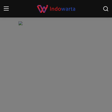
Login
Register
Home
Kompetisi Sepak Bola 2025/2026
Contact
About
Disclaimer
Peristiwa