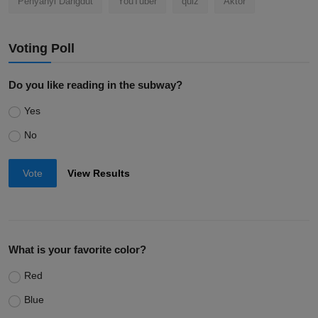
Penyanyi Dangdut
YouTuber
quiz
Aktor
Voting Poll
Do you like reading in the subway?
Yes
No
Vote
View Results
What is your favorite color?
Red
Blue