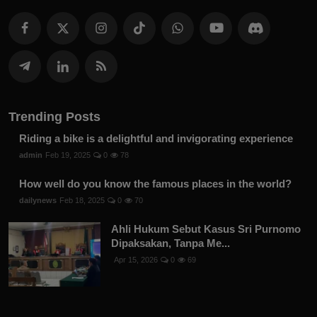
Trending Posts
Riding a bike is a delightful and invigorating experience
admin
Feb 19, 2025
0
78
How well do you know the famous places in the world?
dailynews
Feb 18, 2025
0
70
Ahli Hukum Sebut Kasus Sri Purnomo
Dipaksakan, Tanpa Me...
Apr 15, 2026
0
69