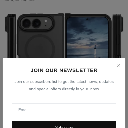
JOIN OUR NEWSLETTER
Join our subscribers list to get the latest news, updates
and special offers directly in your inbox
iPhone Ultra Tertunda: Masalah Engsel dan Daya Tahan
La...
Jul 24, 2026
0
13
Subscribe