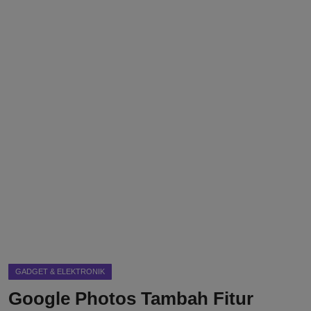
DMCA
Politik
Ekonomi
Internasional
Teknologi
Hiburan
Kesehatan
Otomotif
GADGET & ELEKTRONIK
Google Photos Tambah Fitur