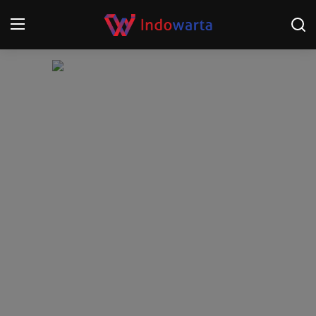
Login
Register
Home
Kompetisi Sepak Bola 2025/2026
Contact
About
Disclaimer
Peristiwa