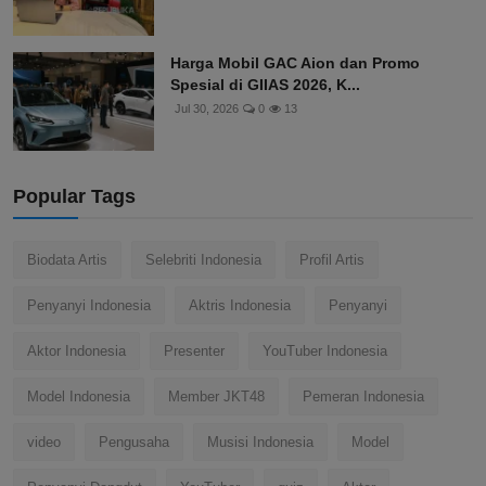
Harga Mobil GAC Aion dan Promo
Spesial di GIIAS 2026, K...
Jul 30, 2026
0
13
Popular Tags
Biodata Artis
Selebriti Indonesia
Profil Artis
Penyanyi Indonesia
Aktris Indonesia
Penyanyi
Aktor Indonesia
Presenter
YouTuber Indonesia
Model Indonesia
Member JKT48
Pemeran Indonesia
video
Pengusaha
Musisi Indonesia
Model