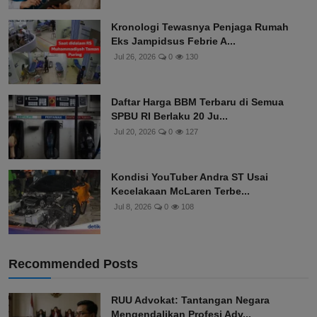
Kronologi Tewasnya Penjaga Rumah
Eks Jampidsus Febrie A...
Jul 26, 2026
0
130
Daftar Harga BBM Terbaru di Semua
SPBU RI Berlaku 20 Ju...
Jul 20, 2026
0
127
Kondisi YouTuber Andra ST Usai
Kecelakaan McLaren Terbe...
Jul 8, 2026
0
108
Recommended Posts
RUU Advokat: Tantangan Negara
Mengendalikan Profesi Adv...