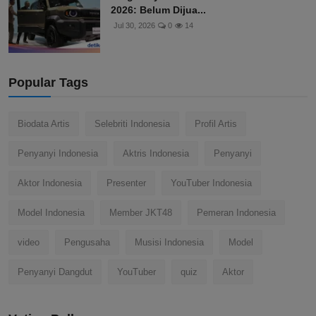
2026: Belum Dijua...
Jul 30, 2026
0
14
Popular Tags
Biodata Artis
Selebriti Indonesia
Profil Artis
Penyanyi Indonesia
Aktris Indonesia
Penyanyi
Aktor Indonesia
Presenter
YouTuber Indonesia
Model Indonesia
Member JKT48
Pemeran Indonesia
video
Pengusaha
Musisi Indonesia
Model
Penyanyi Dangdut
YouTuber
quiz
Aktor