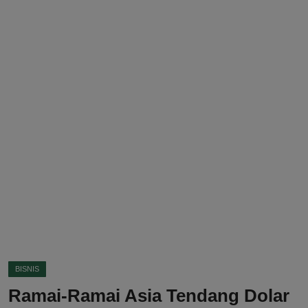
DMCA
Politik
Ekonomi
Internasional
Teknologi
Hiburan
Kesehatan
Otomotif
BISNIS
Ramai-Ramai Asia Tendang Dolar