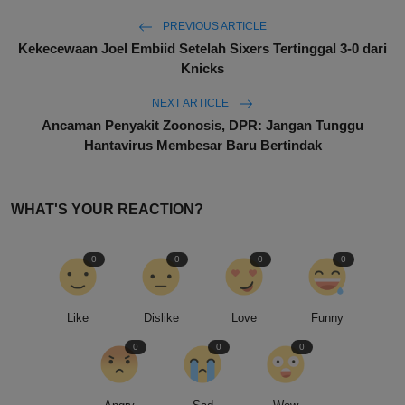
PREVIOUS ARTICLE
Kekecewaan Joel Embiid Setelah Sixers Tertinggal 3-0 dari
Knicks
NEXT ARTICLE
Ancaman Penyakit Zoonosis, DPR: Jangan Tunggu
Hantavirus Membesar Baru Bertindak
WHAT'S YOUR REACTION?
0
0
0
0
Like
Dislike
Love
Funny
0
0
0