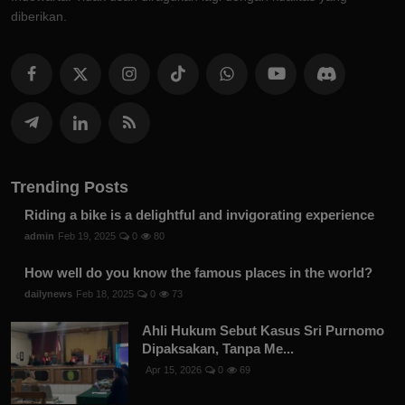
diberikan.
Trending Posts
Riding a bike is a delightful and invigorating experience
admin
Feb 19, 2025
0
80
How well do you know the famous places in the world?
dailynews
Feb 18, 2025
0
73
Ahli Hukum Sebut Kasus Sri Purnomo
Dipaksakan, Tanpa Me...
Apr 15, 2026
0
69