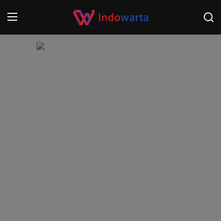
Login
Register
Home
Kompetisi Sepak Bola 2025/2026
Contact
About
Disclaimer
Peristiwa