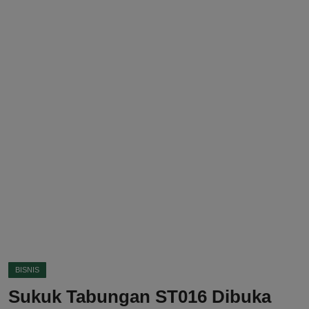
DMCA
Politik
Ekonomi
Internasional
Teknologi
Hiburan
Kesehatan
Otomotif
BISNIS
Sukuk Tabungan ST016 Dibuka