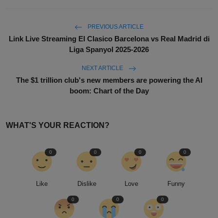
PREVIOUS ARTICLE
Link Live Streaming El Clasico Barcelona vs Real Madrid di
Liga Spanyol 2025-2026
NEXT ARTICLE
The $1 trillion club's new members are powering the AI
boom: Chart of the Day
WHAT'S YOUR REACTION?
0
0
0
0
Like
Dislike
Love
Funny
0
0
0