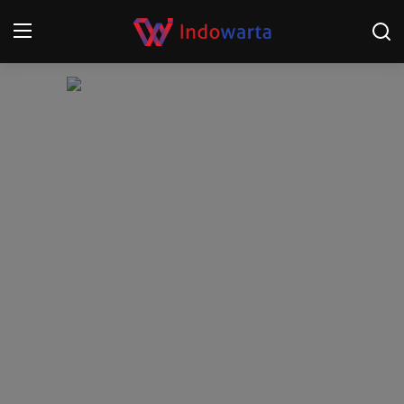
Login
Register
Home
Kompetisi Sepak Bola 2025/2026
Contact
About
Disclaimer
Peristiwa