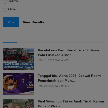
Yellow
Other
Vote
View Results
Kecelakaan Beruntun di Yos Sudarso
Palu Libatkan 4 Mobi...
Mar 11, 2026
0
425
Tanggal Idul Adha 2026: Jadwal Resmi
Pemerintah dan Muh...
Mar 24, 2026
0
404
Viral Video Ibu Tiri vs Anak Tiri di Kebun
Durian: Wasp...