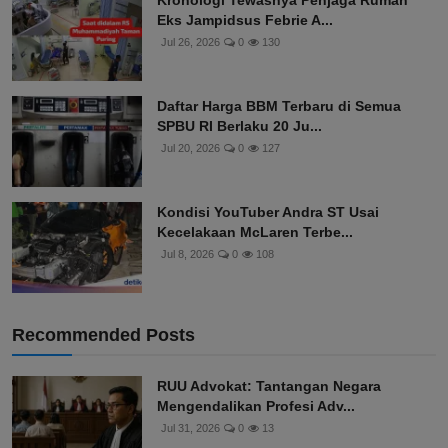
Kronologi Tewasnya Penjaga Rumah
Eks Jampidsus Febrie A...
Jul 26, 2026
0
130
Daftar Harga BBM Terbaru di Semua
SPBU RI Berlaku 20 Ju...
Jul 20, 2026
0
127
Kondisi YouTuber Andra ST Usai
Kecelakaan McLaren Terbe...
Jul 8, 2026
0
108
Recommended Posts
RUU Advokat: Tantangan Negara
Mengendalikan Profesi Adv...
Jul 31, 2026
0
13