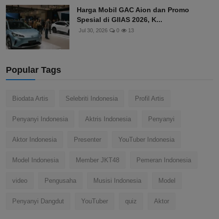
Harga Mobil GAC Aion dan Promo
Spesial di GIIAS 2026, K...
Jul 30, 2026
0
13
Popular Tags
Biodata Artis
Selebriti Indonesia
Profil Artis
Penyanyi Indonesia
Aktris Indonesia
Penyanyi
Aktor Indonesia
Presenter
YouTuber Indonesia
Model Indonesia
Member JKT48
Pemeran Indonesia
video
Pengusaha
Musisi Indonesia
Model
Penyanyi Dangdut
YouTuber
quiz
Aktor