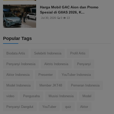
Harga Mobil GAC Aion dan Promo
Spesial di GIIAS 2026, K...
Jul 30, 2026
0
13
Popular Tags
Biodata Artis
Selebriti Indonesia
Profil Artis
Penyanyi Indonesia
Aktris Indonesia
Penyanyi
Aktor Indonesia
Presenter
YouTuber Indonesia
Model Indonesia
Member JKT48
Pemeran Indonesia
video
Pengusaha
Musisi Indonesia
Model
Penyanyi Dangdut
YouTuber
quiz
Aktor