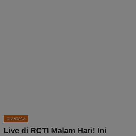
DMCA
Politik
Ekonomi
Internasional
Teknologi
Hiburan
Kesehatan
Otomotif
OLAHRAGA
Live di RCTI Malam Hari! Ini