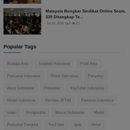
Malaysia Bongkar Sindikat Online Scam,
335 Ditangkap Te...
Jul 30, 2026
0
23
Popular Tags
Biodata Artis
Selebriti Indonesia
Profil Artis
Penyanyi Indonesia
Aktris Indonesia
Penyanyi
Aktor Indonesia
Presenter
YouTuber Indonesia
Model Indonesia
Member JKT48
Pemeran Indonesia
video
Pengusaha
Musisi Indonesia
Model
Penyanyi Dangdut
YouTuber
quiz
Aktor