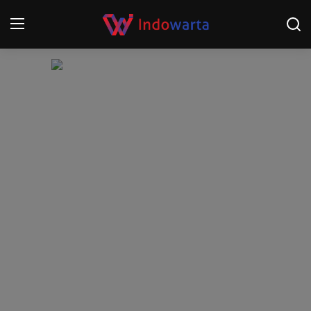
Login
Register
Home
Kompetisi Sepak Bola 2025/2026
Contact
About
Disclaimer
Peristiwa