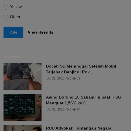
Yellow
Other
Vote
View Results
Bocah SD Meninggal Setelah Mobil
Terjebak Banjir di Rok...
Jul 31, 2026
0
39
Asing Borong 10 Saham Ini Saat IHSG
Menguat 1,56% ke 6....
Jul 31, 2026
0
17
RUU Advokat: Tantangan Negara