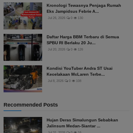
Kronologi Tewasnya Penjaga Rumah
Eks Jampidsus Febrie A...
Jul 26, 2026
0
130
Daftar Harga BBM Terbaru di Semua
SPBU RI Berlaku 20 Ju...
Jul 20, 2026
0
126
Kondisi YouTuber Andra ST Usai
Kecelakaan McLaren Terbe...
Jul 8, 2026
0
108
Recommended Posts
Hujan Deras Simalungun Sebabkan
Jalinsum Medan-Siantar ...
Jul 31, 2026
0
16