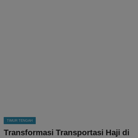
DMCA
Politik
Ekonomi
Internasional
Teknologi
Hiburan
Kesehatan
Otomotif
TIMUR TENGAH
Transformasi Transportasi Haji di