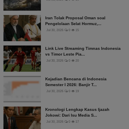
Iran Tolak Proposal Oman soal
Pengelolaan Selat Hormuz,...
Jul 30, 2026
0
15
Link Live Streaming Timnas Indonesia
vs Timor Leste Pia...
Jul 30, 2026
0
20
Kejadian Bencana di Indonesia
Semester I 2026: Banjir T...
Jul 30, 2026
0
19
Kronologi Lengkap Kasus Ijazah
Jokowi: Dari Isu Media S...
Jul 30, 2026
0
17