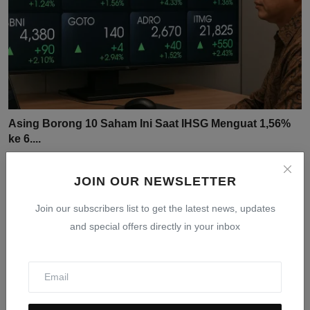
Asing Borong 10 Saham Ini Saat IHSG Menguat 1,56%
ke 6....
Jul 31, 2026
0
17
JOIN OUR NEWSLETTER
Join our subscribers list to get the latest news, updates
and special offers directly in your inbox