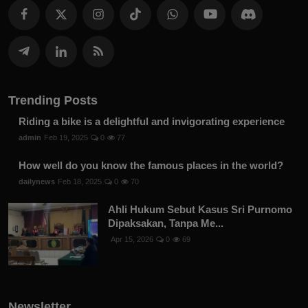
Trending Posts
Riding a bike is a delightful and invigorating experience
admin
Feb 19, 2025
0
77
How well do you know the famous places in the world?
dailynews
Feb 18, 2025
0
70
Ahli Hukum Sebut Kasus Sri Purnomo
Dipaksakan, Tanpa Me...
Apr 15, 2026
0
69
Newsletter