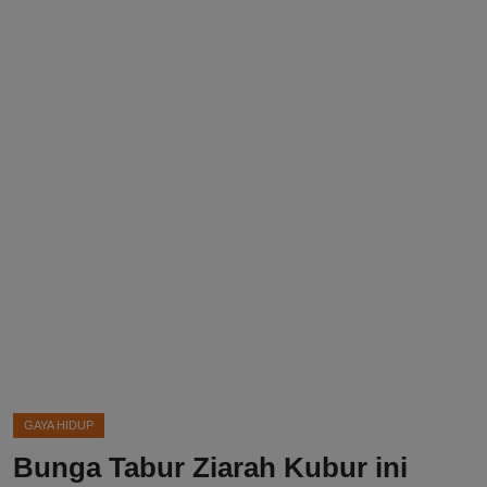
DMCA
Politik
Ekonomi
Internasional
Teknologi
Hiburan
Kesehatan
Otomotif
GAYA HIDUP
Bunga Tabur Ziarah Kubur ini