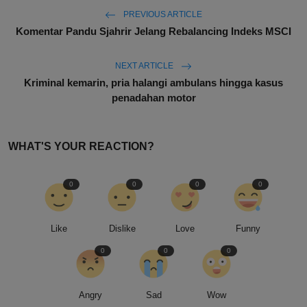
PREVIOUS ARTICLE
Komentar Pandu Sjahrir Jelang Rebalancing Indeks MSCI
NEXT ARTICLE
Kriminal kemarin, pria halangi ambulans hingga kasus
penadahan motor
WHAT'S YOUR REACTION?
0
0
0
0
Like
Dislike
Love
Funny
0
0
0
Angry
Sad
Wow