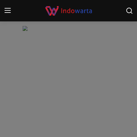
Login
Register
Home
Kompetisi Sepak Bola 2025/2026
Contact
About
Disclaimer
Peristiwa