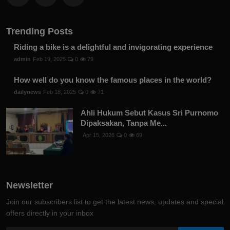
Trending Posts
Riding a bike is a delightful and invigorating experience
admin
Feb 19, 2025
0
79
How well do you know the famous places in the world?
dailynews
Feb 18, 2025
0
71
Ahli Hukum Sebut Kasus Sri Purnomo
Dipaksakan, Tanpa Me...
Apr 15, 2026
0
69
Newsletter
Join our subscribers list to get the latest news, updates and special
offers directly in your inbox