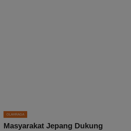
DMCA
Politik
Ekonomi
Internasional
Teknologi
Hiburan
Kesehatan
Otomotif
OLAHRAGA
Masyarakat Jepang Dukung