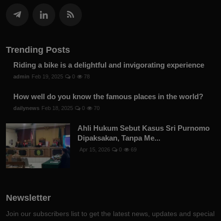
Trending Posts
Riding a bike is a delightful and invigorating experience
admin
Feb 19, 2025
0
78
How well do you know the famous places in the world?
dailynews
Feb 18, 2025
0
70
Ahli Hukum Sebut Kasus Sri Purnomo
Dipaksakan, Tanpa Me...
Apr 15, 2026
0
69
Newsletter
Join our subscribers list to get the latest news, updates and special