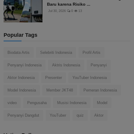
Baru karena Risiko ...
Jul 30, 2026
0
13
Popular Tags
Biodata Artis
Selebriti Indonesia
Profil Artis
Penyanyi Indonesia
Aktris Indonesia
Penyanyi
Aktor Indonesia
Presenter
YouTuber Indonesia
Model Indonesia
Member JKT48
Pemeran Indonesia
video
Pengusaha
Musisi Indonesia
Model
Penyanyi Dangdut
YouTuber
quiz
Aktor