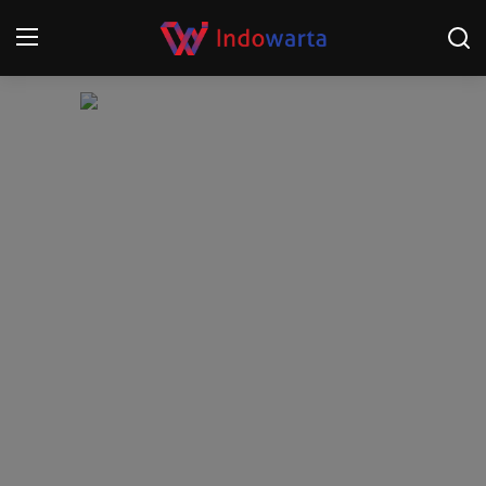
Login
Register
Home
Kompetisi Sepak Bola 2025/2026
Contact
About
Disclaimer
Peristiwa