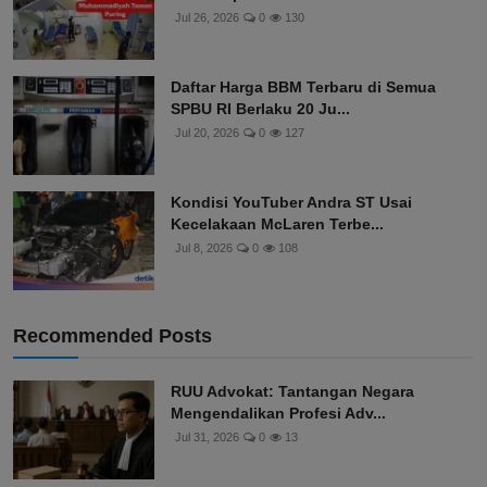
Jul 26, 2026
0
130
Daftar Harga BBM Terbaru di Semua
SPBU RI Berlaku 20 Ju...
Jul 20, 2026
0
127
Kondisi YouTuber Andra ST Usai
Kecelakaan McLaren Terbe...
Jul 8, 2026
0
108
Recommended Posts
RUU Advokat: Tantangan Negara
Mengendalikan Profesi Adv...
Jul 31, 2026
0
13