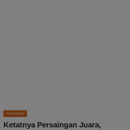
DMCA
Politik
Ekonomi
Internasional
Teknologi
Hiburan
Kesehatan
Otomotif
OLAHRAGA
Ketatnya Persaingan Juara,