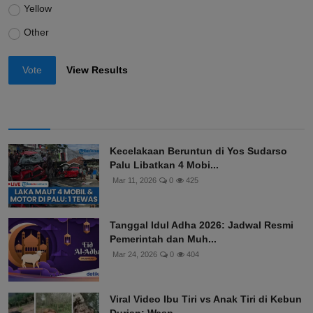
Yellow
Other
Vote
View Results
Kecelakaan Beruntun di Yos Sudarso
Palu Libatkan 4 Mobi...
Mar 11, 2026
0
425
Tanggal Idul Adha 2026: Jadwal Resmi
Pemerintah dan Muh...
Mar 24, 2026
0
404
Viral Video Ibu Tiri vs Anak Tiri di Kebun
Durian: Wasp...