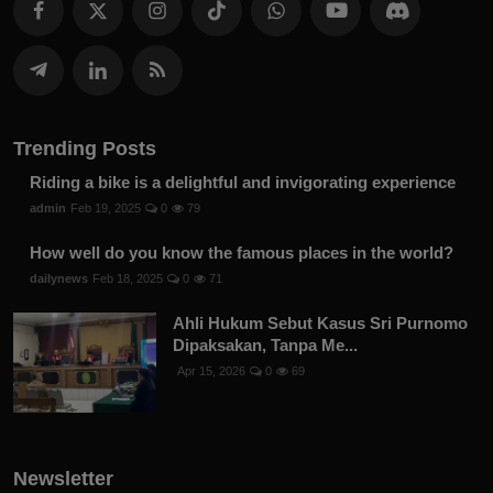
Trending Posts
Riding a bike is a delightful and invigorating experience
admin
Feb 19, 2025
0
79
How well do you know the famous places in the world?
dailynews
Feb 18, 2025
0
71
Ahli Hukum Sebut Kasus Sri Purnomo
Dipaksakan, Tanpa Me...
Apr 15, 2026
0
69
Newsletter