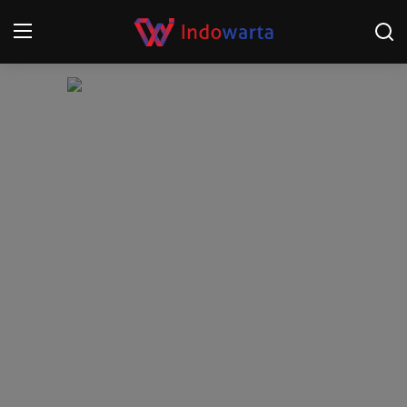
Login
Register
Home
Kompetisi Sepak Bola 2025/2026
Contact
About
Disclaimer
Peristiwa