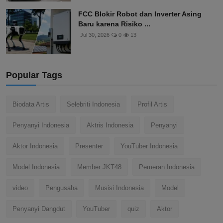
FCC Blokir Robot dan Inverter Asing
Baru karena Risiko ...
Jul 30, 2026
0
13
Popular Tags
Biodata Artis
Selebriti Indonesia
Profil Artis
Penyanyi Indonesia
Aktris Indonesia
Penyanyi
Aktor Indonesia
Presenter
YouTuber Indonesia
Model Indonesia
Member JKT48
Pemeran Indonesia
video
Pengusaha
Musisi Indonesia
Model
Penyanyi Dangdut
YouTuber
quiz
Aktor