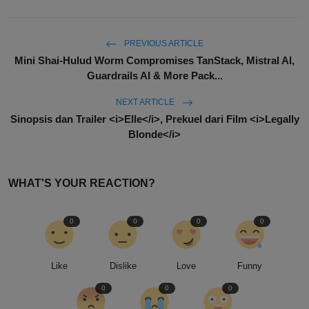
PREVIOUS ARTICLE
Mini Shai-Hulud Worm Compromises TanStack, Mistral AI,
Guardrails AI & More Pack...
NEXT ARTICLE
Sinopsis dan Trailer <i>Elle</i>, Prekuel dari Film <i>Legally
Blonde</i>
WHAT'S YOUR REACTION?
0
0
0
0
Like
Dislike
Love
Funny
0
0
0