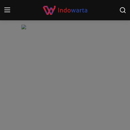
Login
Register
Home
Kompetisi Sepak Bola 2025/2026
Contact
About
Disclaimer
Peristiwa