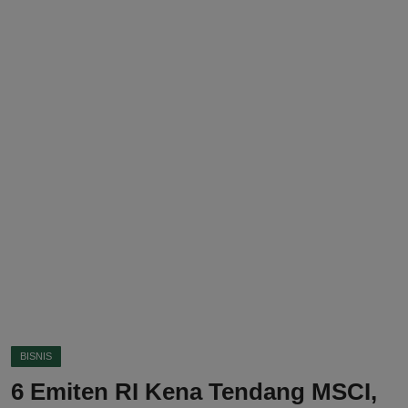
DMCA
Politik
Ekonomi
Internasional
Teknologi
Hiburan
Kesehatan
Otomotif
BISNIS
6 Emiten RI Kena Tendang MSCI,