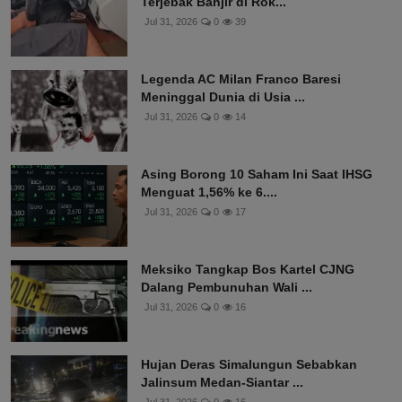
Terjebak Banjir di Rok...
Jul 31, 2026
0
39
Legenda AC Milan Franco Baresi
Meninggal Dunia di Usia ...
Jul 31, 2026
0
14
Asing Borong 10 Saham Ini Saat IHSG
Menguat 1,56% ke 6....
Jul 31, 2026
0
17
Meksiko Tangkap Bos Kartel CJNG
Dalang Pembunuhan Wali ...
Jul 31, 2026
0
16
Hujan Deras Simalungun Sebabkan
Jalinsum Medan-Siantar ...