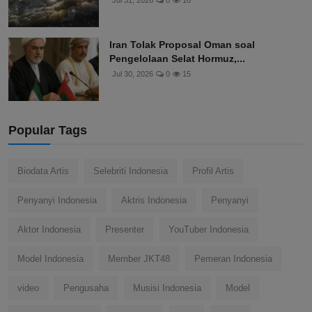
Jul 31, 2026
0
16
Iran Tolak Proposal Oman soal
Pengelolaan Selat Hormuz,...
Jul 30, 2026
0
15
Popular Tags
Biodata Artis
Selebriti Indonesia
Profil Artis
Penyanyi Indonesia
Aktris Indonesia
Penyanyi
Aktor Indonesia
Presenter
YouTuber Indonesia
Model Indonesia
Member JKT48
Pemeran Indonesia
video
Pengusaha
Musisi Indonesia
Model