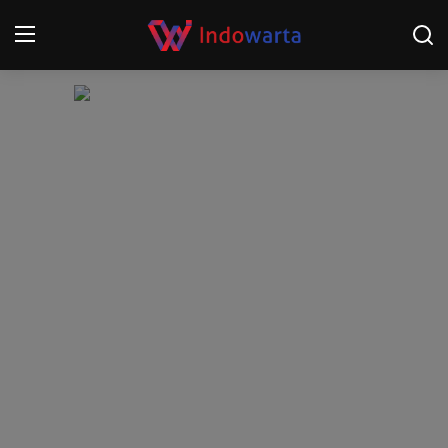
Login
Register
Home
Kompetisi Sepak Bola 2025/2026
Contact
About
Disclaimer
Peristiwa