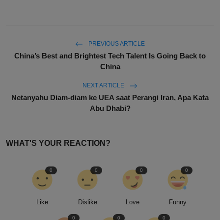
PREVIOUS ARTICLE
China’s Best and Brightest Tech Talent Is Going Back to
China
NEXT ARTICLE
Netanyahu Diam-diam ke UEA saat Perangi Iran, Apa Kata
Abu Dhabi?
WHAT'S YOUR REACTION?
0
0
0
0
Like
Dislike
Love
Funny
0
0
0