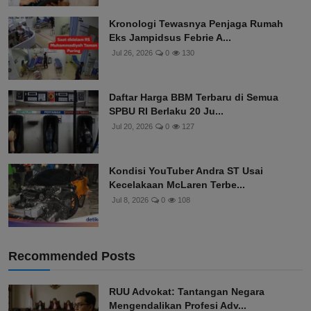
Kronologi Tewasnya Penjaga Rumah
Eks Jampidsus Febrie A...
Jul 26, 2026
0
130
Daftar Harga BBM Terbaru di Semua
SPBU RI Berlaku 20 Ju...
Jul 20, 2026
0
127
Kondisi YouTuber Andra ST Usai
Kecelakaan McLaren Terbe...
Jul 8, 2026
0
108
Recommended Posts
RUU Advokat: Tantangan Negara
Mengendalikan Profesi Adv...