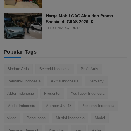
Harga Mobil GAC Aion dan Promo
Spesial di GIIAS 2026, K...
Jul 30, 2026
0
13
Popular Tags
Biodata Artis
Selebriti Indonesia
Profil Artis
Penyanyi Indonesia
Aktris Indonesia
Penyanyi
Aktor Indonesia
Presenter
YouTuber Indonesia
Model Indonesia
Member JKT48
Pemeran Indonesia
video
Pengusaha
Musisi Indonesia
Model
Penyanyi Dangdut
YouTuber
quiz
Aktor