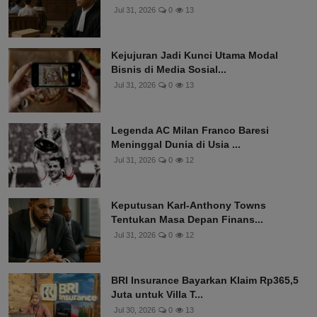
Jul 31, 2026
0
13
Kejujuran Jadi Kunci Utama Modal
Bisnis di Media Sosial...
Jul 31, 2026
0
13
Legenda AC Milan Franco Baresi
Meninggal Dunia di Usia ...
Jul 31, 2026
0
12
Keputusan Karl-Anthony Towns
Tentukan Masa Depan Finans...
Jul 31, 2026
0
12
BRI Insurance Bayarkan Klaim Rp365,5
Juta untuk Villa T...
Jul 30, 2026
0
13