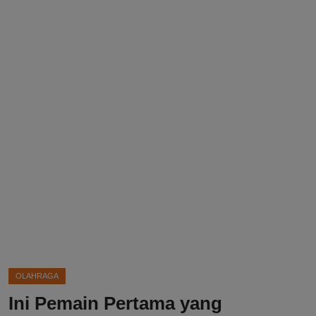
DMCA
Politik
Ekonomi
Internasional
Teknologi
Hiburan
Kesehatan
Otomotif
OLAHRAGA
Ini Pemain Pertama yang