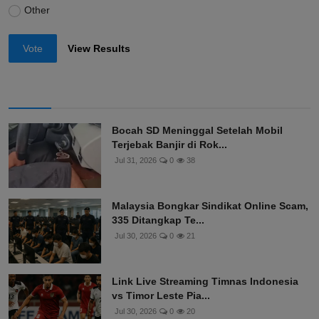
Other
Vote
View Results
Bocah SD Meninggal Setelah Mobil
Terjebak Banjir di Rok...
Jul 31, 2026
0
38
Malaysia Bongkar Sindikat Online Scam,
335 Ditangkap Te...
Jul 30, 2026
0
21
Link Live Streaming Timnas Indonesia
vs Timor Leste Pia...
Jul 30, 2026
0
20