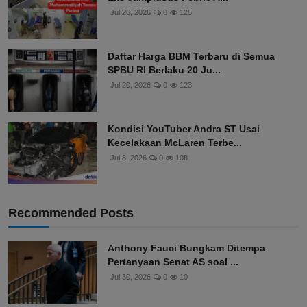
Jul 26, 2026
0
125
Daftar Harga BBM Terbaru di Semua
SPBU RI Berlaku 20 Ju...
Jul 20, 2026
0
123
Kondisi YouTuber Andra ST Usai
Kecelakaan McLaren Terbe...
Jul 8, 2026
0
108
Recommended Posts
Anthony Fauci Bungkam Ditempa
Pertanyaan Senat AS soal ...
Jul 30, 2026
0
10