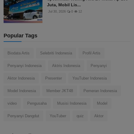
Juta, Mobil Lis...
Jul 30, 2026
0
12
Popular Tags
Biodata Artis
Selebriti Indonesia
Profil Artis
Penyanyi Indonesia
Aktris Indonesia
Penyanyi
Aktor Indonesia
Presenter
YouTuber Indonesia
Model Indonesia
Member JKT48
Pemeran Indonesia
video
Pengusaha
Musisi Indonesia
Model
Penyanyi Dangdut
YouTuber
quiz
Aktor