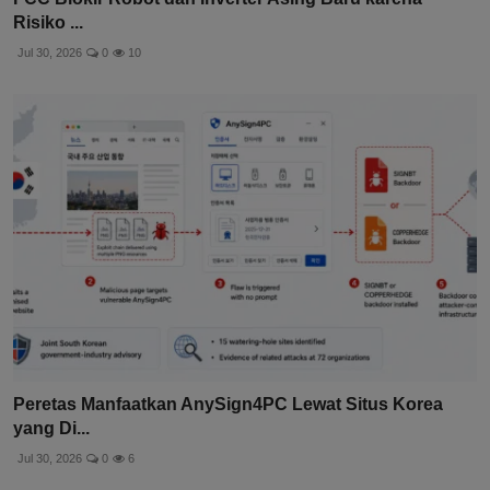
Risiko ...
Jul 30, 2026
0
10
Peretas Manfaatkan AnySign4PC Lewat Situs Korea
yang Di...
Jul 30, 2026
0
6