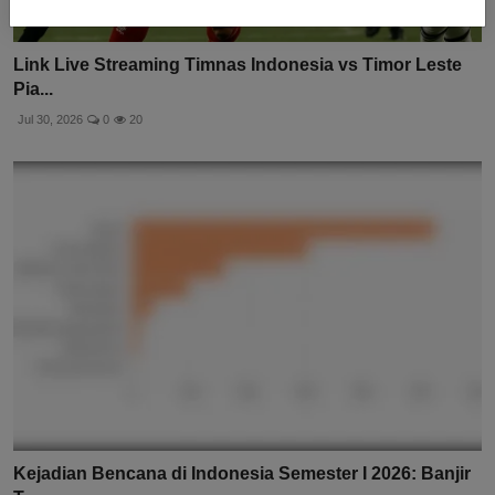
Link Live Streaming Timnas Indonesia vs Timor Leste
Pia...
Jul 30, 2026
0
20
Kejadian Bencana di Indonesia Semester I 2026: Banjir