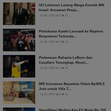
UU Lebanon Larang Warga Kontak WN
Israel: Ancaman Penja...
Jul 30, 2026
0
11
Pertukaran Kawhi Leonard ke Raptors
Berpotensi Tertunda...
Jul 30, 2026
0
11
Pertemuan Rahasia LeBron dan
Cavaliers Terungkap, Reuni...
Jul 30, 2026
0
10
BRI Insurance Bayarkan Klaim Rp365,5
Juta untuk Villa T...
Jul 30, 2026
0
11
Spesifikasi Wuling Aira EV Mulai Rp 155