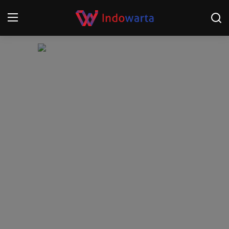
Login
Register
Home
Kompetisi Sepak Bola 2025/2026
Contact
About
Disclaimer
Peristiwa