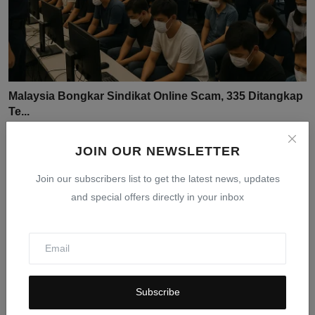
Malaysia Bongkar Sindikat Online Scam, 335 Ditangkap
Te...
Jul 30, 2026
0
21
JOIN OUR NEWSLETTER
Join our subscribers list to get the latest news, updates
and special offers directly in your inbox
Subscribe