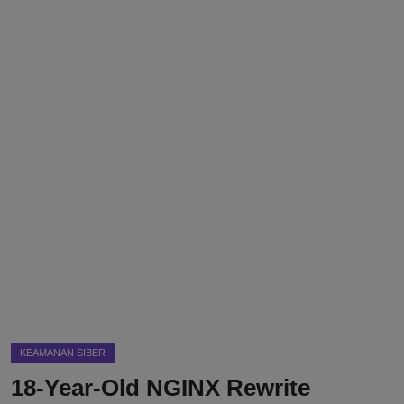
DMCA
Politik
Ekonomi
Internasional
Teknologi
Hiburan
Kesehatan
Otomotif
KEAMANAN SIBER
18-Year-Old NGINX Rewrite