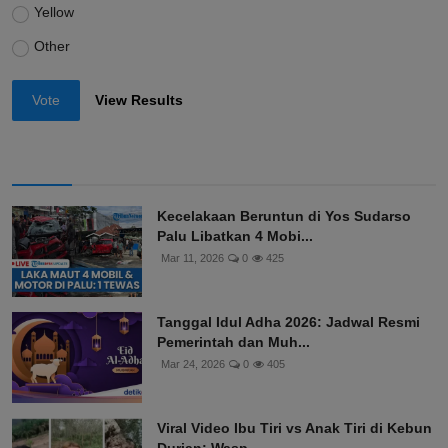
Yellow
Other
Vote
View Results
Kecelakaan Beruntun di Yos Sudarso
Palu Libatkan 4 Mobi...
Mar 11, 2026
0
425
Tanggal Idul Adha 2026: Jadwal Resmi
Pemerintah dan Muh...
Mar 24, 2026
0
405
Viral Video Ibu Tiri vs Anak Tiri di Kebun
Durian: Wasp...