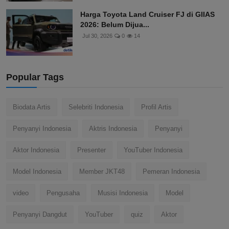
Harga Toyota Land Cruiser FJ di GIIAS
2026: Belum Dijua...
Jul 30, 2026
0
14
Popular Tags
Biodata Artis
Selebriti Indonesia
Profil Artis
Penyanyi Indonesia
Aktris Indonesia
Penyanyi
Aktor Indonesia
Presenter
YouTuber Indonesia
Model Indonesia
Member JKT48
Pemeran Indonesia
video
Pengusaha
Musisi Indonesia
Model
Penyanyi Dangdut
YouTuber
quiz
Aktor