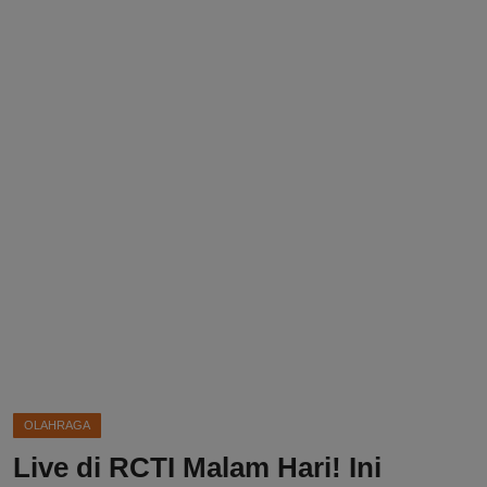
DMCA
Politik
Ekonomi
Internasional
Teknologi
Hiburan
Kesehatan
Otomotif
OLAHRAGA
Live di RCTI Malam Hari! Ini