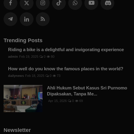
Trending Posts
Riding a bike is a delightful and invigorating experience
admin
Feb 19, 2025
0
80
How well do you know the famous places in the world?
dailynews
Feb 18, 2025
0
73
Ahli Hukum Sebut Kasus Sri Purnomo
Dipaksakan, Tanpa Me...
Apr 15, 2026
0
69
Newsletter