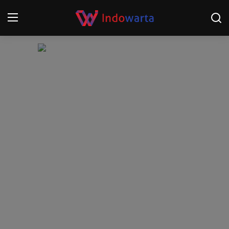
Login
Register
Home
Kompetisi Sepak Bola 2025/2026
Contact
About
Disclaimer
Peristiwa