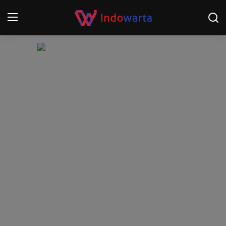
Login
Register
Home
Kompetisi Sepak Bola 2025/2026
Contact
About
Disclaimer
Peristiwa