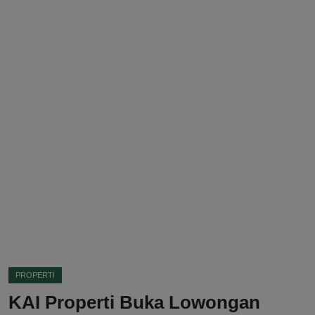
DMCA
Politik
Ekonomi
Internasional
Teknologi
Hiburan
Kesehatan
Otomotif
PROPERTI
KAI Properti Buka Lowongan