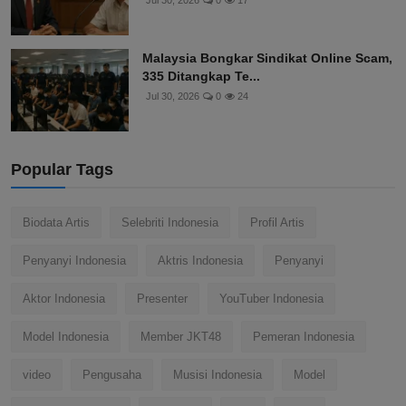
Jul 30, 2026
0
17
Malaysia Bongkar Sindikat Online Scam,
335 Ditangkap Te...
Jul 30, 2026
0
24
Popular Tags
Biodata Artis
Selebriti Indonesia
Profil Artis
Penyanyi Indonesia
Aktris Indonesia
Penyanyi
Aktor Indonesia
Presenter
YouTuber Indonesia
Model Indonesia
Member JKT48
Pemeran Indonesia
video
Pengusaha
Musisi Indonesia
Model