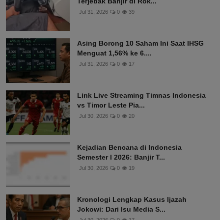
Terjebak Banjir di Rok...
Jul 31, 2026
0
39
Asing Borong 10 Saham Ini Saat IHSG
Menguat 1,56% ke 6....
Jul 31, 2026
0
17
Link Live Streaming Timnas Indonesia
vs Timor Leste Pia...
Jul 30, 2026
0
20
Kejadian Bencana di Indonesia
Semester I 2026: Banjir T...
Jul 30, 2026
0
19
Kronologi Lengkap Kasus Ijazah
Jokowi: Dari Isu Media S...