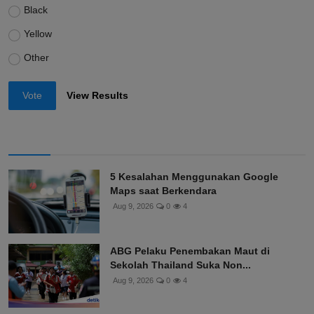
Black
Yellow
Other
Vote
View Results
5 Kesalahan Menggunakan Google
Maps saat Berkendara
Aug 9, 2026
0
4
ABG Pelaku Penembakan Maut di
Sekolah Thailand Suka Non...
Aug 9, 2026
0
4