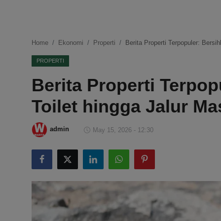
DMCA
Politik
Home
Ekonomi
Properti
Berita Properti Terpopuler: Bers
Ekonomi
PROPERTI
Berita Properti Terpo
Internasional
Toilet hingga Jalur M
Teknologi
Hiburan
admin
May 15, 2026 - 12:30
Kesehatan
Otomotif