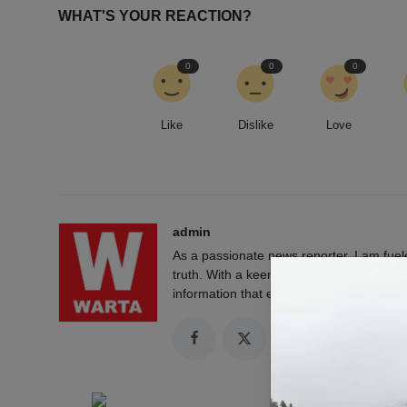
WHAT'S YOUR REACTION?
0
0
0
Like
Dislike
Love
admin
As a passionate news reporter, I am fue
truth. With a keen eye for detail and a rel
information that empowers and engages