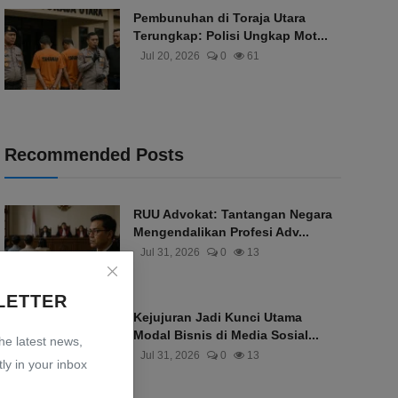
Pembunuhan di Toraja Utara
Terungkap: Polisi Ungkap Mot...
Jul 20, 2026
0
61
Recommended Posts
RUU Advokat: Tantangan Negara
Mengendalikan Profesi Adv...
Jul 31, 2026
0
13
LETTER
Kejujuran Jadi Kunci Utama
Modal Bisnis di Media Sosial...
the latest news,
Jul 31, 2026
0
13
ly in your inbox