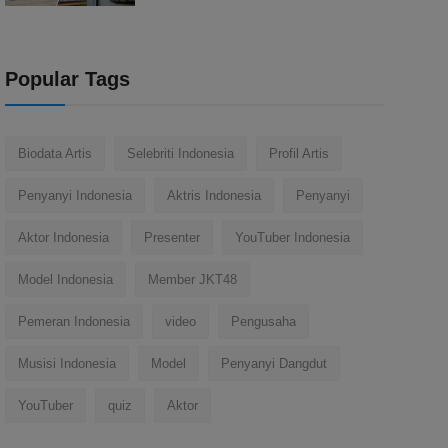
Popular Tags
Biodata Artis
Selebriti Indonesia
Profil Artis
Penyanyi Indonesia
Aktris Indonesia
Penyanyi
Aktor Indonesia
Presenter
YouTuber Indonesia
Model Indonesia
Member JKT48
Pemeran Indonesia
video
Pengusaha
Musisi Indonesia
Model
Penyanyi Dangdut
YouTuber
quiz
Aktor