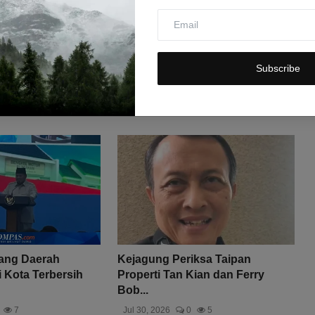
Subscribe
ang Daerah
Kejagung Periksa Taipan
 Kota Terbersih
Properti Tan Kian dan Ferry
Bob...
7
Jul 30, 2026
0
5