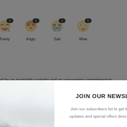
0
0
0
0
Funny
Angry
Sad
Wow
led by an insatiable curiosity and an unwavering commitment to
entless pursuit of stories, I strive to deliver timely and accurate
 readers.
JOIN OUR NEWS
Join our subscribers list to get 
updates and special offers direct