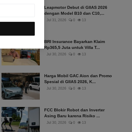
Leapmotor Debut di GIIAS 2026
dengan Model B10 dan C10,...
Jul 31, 2026
0
13
BRI Insurance Bayarkan Klaim
Rp365,5 Juta untuk Villa T...
Jul 30, 2026
0
13
Harga Mobil GAC Aion dan Promo
Spesial di GIIAS 2026, K...
Jul 30, 2026
0
13
FCC Blokir Robot dan Inverter
Asing Baru karena Risiko ...
Jul 30, 2026
0
13