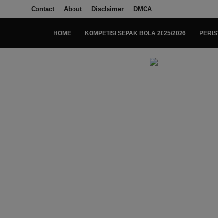
Contact
About
Disclaimer
DMCA
HOME
KOMPETISI SEPAK BOLA 2025/2026
PERIS
Login
Register
Home
Kompetisi Sepak Bola 2025/2026
Contact
About
Disclaimer
Peristiwa