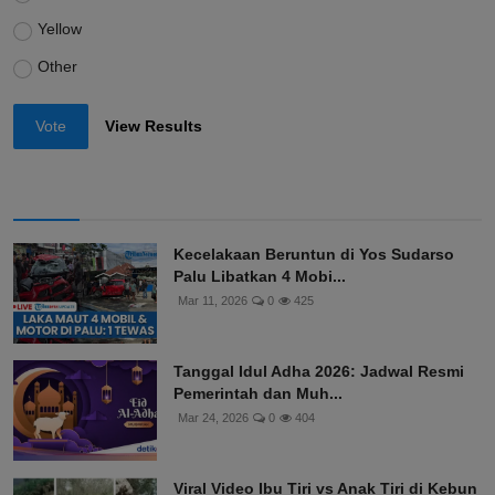
Yellow
Other
Vote
View Results
Kecelakaan Beruntun di Yos Sudarso
Palu Libatkan 4 Mobi...
Mar 11, 2026
0
425
Tanggal Idul Adha 2026: Jadwal Resmi
Pemerintah dan Muh...
Mar 24, 2026
0
404
Viral Video Ibu Tiri vs Anak Tiri di Kebun