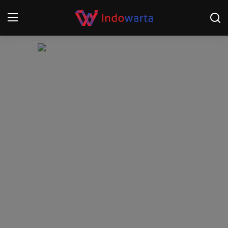
Login
Register
Home
Kompetisi Sepak Bola 2025/2026
Contact
About
Disclaimer
Peristiwa