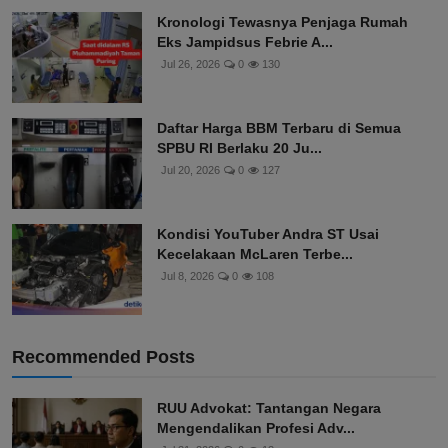
Kronologi Tewasnya Penjaga Rumah
Eks Jampidsus Febrie A...
Jul 26, 2026
0
130
Daftar Harga BBM Terbaru di Semua
SPBU RI Berlaku 20 Ju...
Jul 20, 2026
0
127
Kondisi YouTuber Andra ST Usai
Kecelakaan McLaren Terbe...
Jul 8, 2026
0
108
Recommended Posts
RUU Advokat: Tantangan Negara
Mengendalikan Profesi Adv...