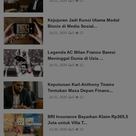
Jul 31, 2026
0
13
Kejujuran Jadi Kunci Utama Modal
Bisnis di Media Sosial...
Jul 31, 2026
0
13
Legenda AC Milan Franco Baresi
Meninggal Dunia di Usia ...
Jul 31, 2026
0
12
Keputusan Karl-Anthony Towns
Tentukan Masa Depan Finans...
Jul 31, 2026
0
12
BRI Insurance Bayarkan Klaim Rp365,5
Juta untuk Villa T...
Jul 30, 2026
0
13