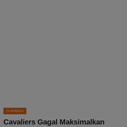
DMCA
Politik
Ekonomi
Internasional
Teknologi
Hiburan
Kesehatan
Otomotif
OLAHRAGA
Cavaliers Gagal Maksimalkan