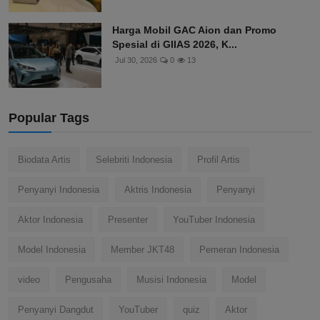
Harga Mobil GAC Aion dan Promo
Spesial di GIIAS 2026, K...
Jul 30, 2026
0
13
Popular Tags
Biodata Artis
Selebriti Indonesia
Profil Artis
Penyanyi Indonesia
Aktris Indonesia
Penyanyi
Aktor Indonesia
Presenter
YouTuber Indonesia
Model Indonesia
Member JKT48
Pemeran Indonesia
video
Pengusaha
Musisi Indonesia
Model
Penyanyi Dangdut
YouTuber
quiz
Aktor