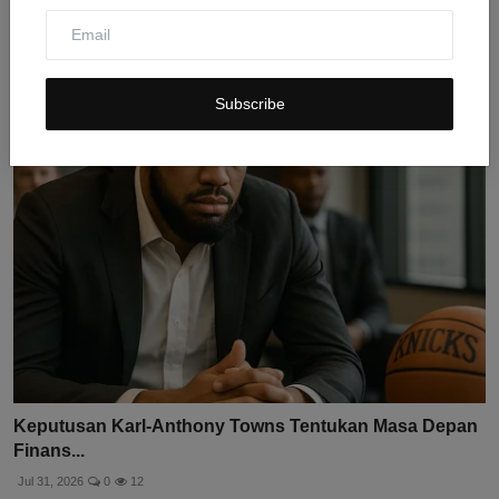
Link Live Streaming Timnas Indonesia vs Timor Leste
Pia...
Jul 31, 2026
0
9
Subscribe
Keputusan Karl-Anthony Towns Tentukan Masa Depan
Finans...
Jul 31, 2026
0
12