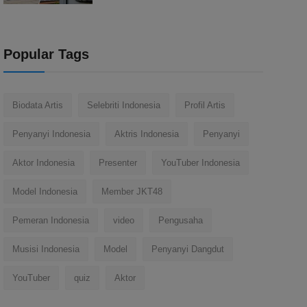
Popular Tags
Biodata Artis
Selebriti Indonesia
Profil Artis
Penyanyi Indonesia
Aktris Indonesia
Penyanyi
Aktor Indonesia
Presenter
YouTuber Indonesia
Model Indonesia
Member JKT48
Pemeran Indonesia
video
Pengusaha
Musisi Indonesia
Model
Penyanyi Dangdut
YouTuber
quiz
Aktor