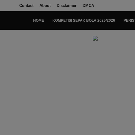
Contact
About
Disclaimer
DMCA
HOME
KOMPETISI SEPAK BOLA 2025/2026
PERIS
Login
Register
Home
Kompetisi Sepak Bola 2025/2026
Contact
About
Disclaimer
Peristiwa