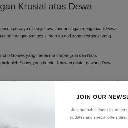
gan Krusial atas Dewa
n penuh percaya diri sejak awal pertandingan menghadapi Dewa
demi mengangkat posisi mereka dari zona degradasi yang
Bruno Gomes yang menerima umpan jauh dari Nico.
 baik oleh Sonny yang berdiri di bawah mistar gawang Dewa
 Banten Warriors mencoba membalas dengan peluang pada menit
 di atas mistar gawang.
JOIN OUR NEWS
nandakan kedua tim masih mencari celah terbaik untuk
Join our subscribers list to get 
updates and special offers direct
h kebuntuan melalui gol dari Luka Domancic yang membawa