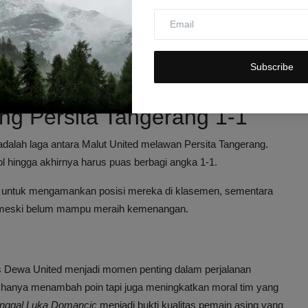
angat penting bagi Persis dalam usaha mereka menghindari
 menit akhir pertandingan, namun pertahanan solid Persis
ir dengan kemenangan Persis Solo 1-0, yang memberikan angin
Subscribe
ng Persita Tangerang 1-1
 adalah laga antara Malut United melawan Persita Tangerang.
ol hingga akhirnya harus puas berbagi angka 1-1.
as untuk mengamankan posisi mereka di klasemen, sementara
d meski belum mampu meraih kemenangan.
s Dewa United menjadi momen penting dalam perjalanan
 hanya menambah poin tapi juga meningkatkan moral tim yang
unggal Luka Domancic
menjadi bukti kualitas pemain asing yang