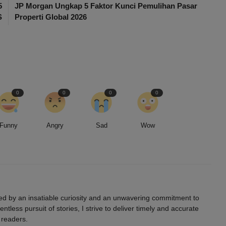
5
JP Morgan Ungkap 5 Faktor Kunci Pemulihan Pasar
S
Properti Global 2026
0
0
0
0
Funny
Angry
Sad
Wow
led by an insatiable curiosity and an unwavering commitment to
entless pursuit of stories, I strive to deliver timely and accurate
 readers.