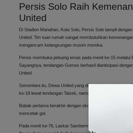
Persis Solo Raih Kemenan
United
Di Stadion Manahan, Kota Solo, Persis Solo tampil denga
United. Tim tuan rumah sangat membutuhkan kemenangan 
mengancam kelangsungan musim mereka.
Persis membuka peluang emas pada menit ke-15 melalui 
Sayangnya, tendangan Gomes berhasil diantisipasi dengan
United.
Sementara itu, Dewa United yang dikenal dengan julukan
ke-18 lewat tendangan Taisek, namun bola masih melayang
Babak pertama berakhir dengan skor imbang tanpa gol, me
mencetak gol.
Pada menit ke-76, Laskar Sambernyawa berhasil memeca