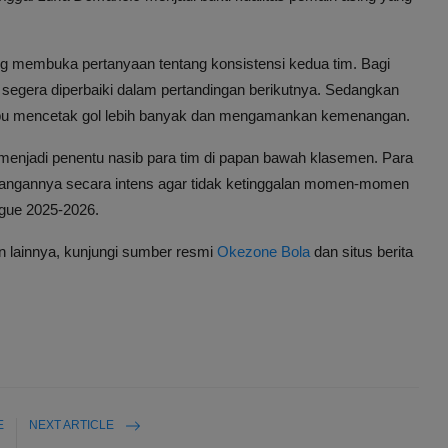
rang membuka pertanyaan tentang konsistensi kedua tim. Bagi
dak segera diperbaiki dalam pertandingan berikutnya. Sedangkan
mpu mencetak gol lebih banyak dan mengamankan kemenangan.
 menjadi penentu nasib para tim di papan bawah klasemen. Para
bangannya secara intens agar tidak ketinggalan momen-momen
ague 2025-2026.
an lainnya, kunjungi sumber resmi
Okezone Bola
dan situs berita
E
NEXT ARTICLE