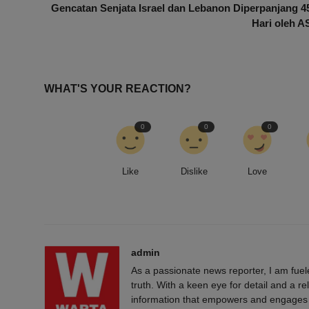
Gencatan Senjata Israel dan Lebanon Diperpanjang 4
Hari oleh A
WHAT'S YOUR REACTION?
0
0
0
Like
Dislike
Love
admin
As a passionate news reporter, I am fue
truth. With a keen eye for detail and a rel
information that empowers and engages