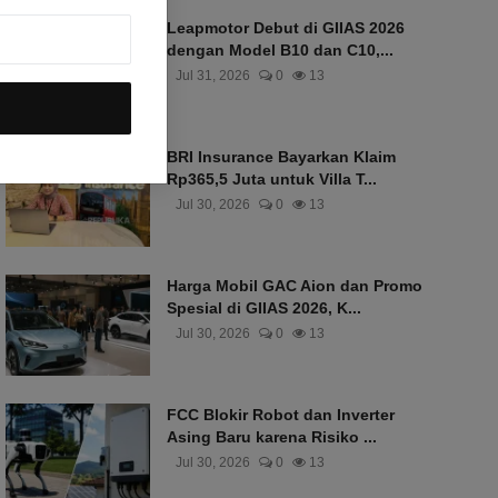
Leapmotor Debut di GIIAS 2026
dengan Model B10 dan C10,...
Jul 31, 2026
0
13
BRI Insurance Bayarkan Klaim
Rp365,5 Juta untuk Villa T...
Jul 30, 2026
0
13
Harga Mobil GAC Aion dan Promo
Spesial di GIIAS 2026, K...
Jul 30, 2026
0
13
FCC Blokir Robot dan Inverter
Asing Baru karena Risiko ...
Jul 30, 2026
0
13