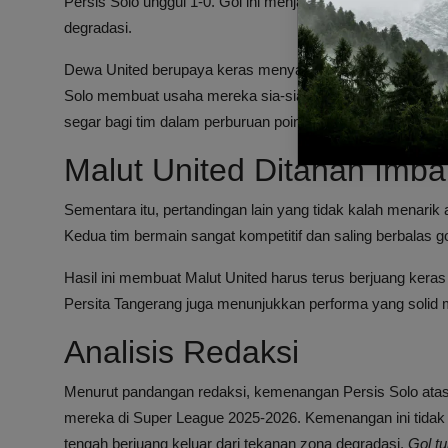
Persis Solo unggul 1-0. Gol ini menjadi titik balik yang s
degradasi.
Dewa United berupaya keras menyamakan kedudukan hingga
Solo membuat usaha mereka sia-sia. Pertandingan berakh
segar bagi tim dalam perburuan poin penting.
Malut United Ditahan Imba
Sementara itu, pertandingan lain yang tidak kalah menarik
Kedua tim bermain sangat kompetitif dan saling berbalas g
Hasil ini membuat Malut United harus terus berjuang ker
Persita Tangerang juga menunjukkan performa yang soli
Analisis Redaksi
Menurut pandangan redaksi, kemenangan Persis Solo ata
mereka di Super League 2025-2026. Kemenangan ini tidak
tengah berjuang keluar dari tekanan zona degradasi.
Gol t