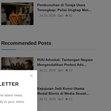
Pembunuhan di Toraja Utara
Terungkap: Polisi Ungkap Mot...
Jul 20, 2026
0
61
Recommended Posts
RUU Advokat: Tantangan Negara
Mengendalikan Profesi Adv...
Jul 31, 2026
0
13
LETTER
Kejujuran Jadi Kunci Utama
Modal Bisnis di Media Sosial...
the latest news,
Jul 31, 2026
0
13
ly in your inbox