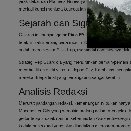
jarak dekat dari Matheus Nunes yang membentur tiang ga
menjadi kunci menjaga keunggulan City hingga peluit akhir
Sejarah dan Signifikansi G
Gelaran ini menjadi
gelar Piala FA kedelapan
sepanjang se
terakhir kali menang pada musim 2022/2023 dengan menaklu
sudah meraih gelar Piala Liga, menandai dominasinya dala
Strategi Pep Guardiola yang menurunkan pemain-pemain
membuktikan efektivitas lini depan City. Kombinasi peng
mereka di laga final yang berlangsung sangat ketat ini.
Analisis Redaksi
Menurut pandangan redaksi, kemenangan ini bukan hanya s
Manchester City yang semakin matang dalam mengelola t
gedor tetap krusial, namun keberhasilan
Antoine Semenyo
kedalaman skuad yang bisa diandalkan di momen-momen 