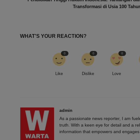
Transformasi di Usia 100 Tahu
WHAT'S YOUR REACTION?
0
0
0
Like
Dislike
Love
admin
As a passionate news reporter, I am fue
truth. With a keen eye for detail and a rel
information that empowers and engages