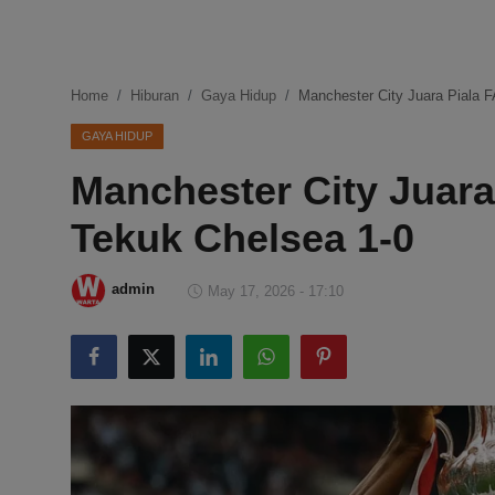
DMCA
Politik
Home
Hiburan
Gaya Hidup
Manchester City Juara Piala 
Ekonomi
GAYA HIDUP
Manchester City Juara
Internasional
Tekuk Chelsea 1-0
Teknologi
Hiburan
admin
May 17, 2026 - 17:10
Kesehatan
Otomotif