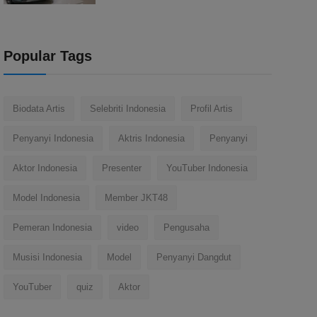
Popular Tags
Biodata Artis
Selebriti Indonesia
Profil Artis
Penyanyi Indonesia
Aktris Indonesia
Penyanyi
Aktor Indonesia
Presenter
YouTuber Indonesia
Model Indonesia
Member JKT48
Pemeran Indonesia
video
Pengusaha
Musisi Indonesia
Model
Penyanyi Dangdut
YouTuber
quiz
Aktor