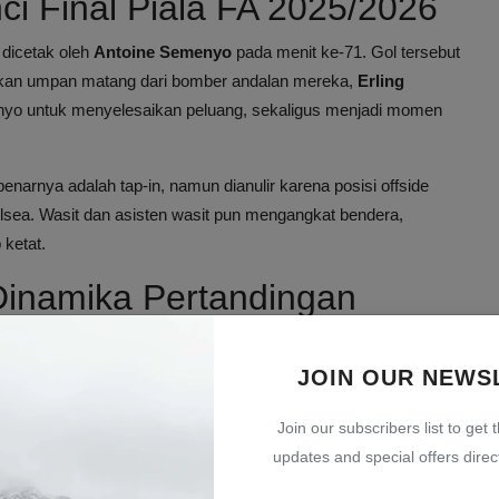
i Final Piala FA 2025/2026
 dicetak oleh
Antoine Semenyo
pada menit ke-71. Gol tersebut
atkan umpan matang dari bomber andalan mereka,
Erling
nyo untuk menyelesaikan peluang, sekaligus menjadi momen
enarnya adalah tap-in, namun dianulir karena posisi offside
sea. Wasit dan asisten wasit pun mengangkat bendera,
 ketat.
inamika Pertandingan
cukup kuat. Beberapa pemain seperti
Enzo Fernandez
,
Cole
an kepada pertahanan City. Peluang emas sempat didapatkan
JOIN OUR NEWS
 atas mistar dan insiden pelanggaran di dalam kotak penalti
Join our subscribers list to get 
rren England.
updates and special offers direct
n 85 melalui tusukan pemain muda
Nico O'Reilly
dan tembakan