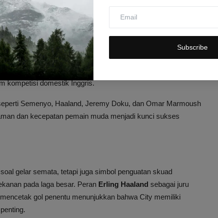
wang. Penyelamatan gemilang kiper Robert Sanchez juga
 berbunyi.
elar Juara City
Subscribe
jarah Manchester City, menambah koleksi trofi mereka setelah
kkan rival sekota, Manchester United. Musim ini, City juga
m kompetisi domestik Inggris.
 seperti Semenyo, Haaland, Jeremy Doku, dan Omar Marmoush
alaman dan kecepatan pemain muda menjadi kunci sukses
oal gelar semata, tetapi juga simbol penguatan skuad
ekanan pada laga besar. Peran
Erling Haaland
sebagai juru
mencetak gol penentu menunjukkan bahwa City memiliki
penting.