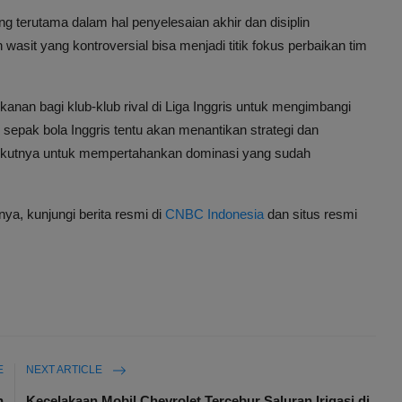
ng terutama dalam hal penyelesaian akhir dan disiplin
asit yang kontroversial bisa menjadi titik fokus perbaikan tim
nan bagi klub-klub rival di Liga Inggris untuk mengimbangi
sepak bola Inggris tentu akan menantikan strategi dan
rikutnya untuk mempertahankan dominasi yang sudah
nya, kunjungi berita resmi di
CNBC Indonesia
dan situs resmi
E
NEXT ARTICLE
n
Kecelakaan Mobil Chevrolet Tercebur Saluran Irigasi di