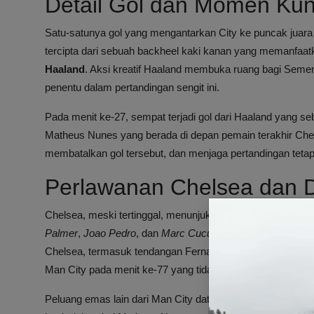
Detail Gol dan Momen Kunc
Satu-satunya gol yang mengantarkan City ke puncak juara
tercipta dari sebuah backheel kaki kanan yang memanfa
Haaland
. Aksi kreatif Haaland membuka ruang bagi Seme
penentu dalam pertandingan sengit ini.
Pada menit ke-27, sempat terjadi gol dari Haaland yang seb
Matheus Nunes yang berada di depan pemain terakhir Chel
membatalkan gol tersebut, dan menjaga pertandingan tetap
Perlawanan Chelsea dan D
Chelsea, meski tertinggal, menunjukkan perlawanan yang 
Palmer
,
Joao Pedro
, dan
Marc Cucurella
memberikan tekan
Chelsea, termasuk tendangan Fernandez yang melambung di
Man City pada menit ke-77 yang tidak diindahkan wasit Da
Peluang emas lain dari Man City datang pada menit 84 da