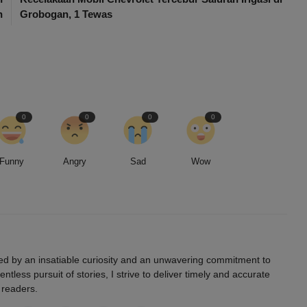
n
Grobogan, 1 Tewas
0
0
0
0
Funny
Angry
Sad
Wow
led by an insatiable curiosity and an unwavering commitment to
entless pursuit of stories, I strive to deliver timely and accurate
 readers.