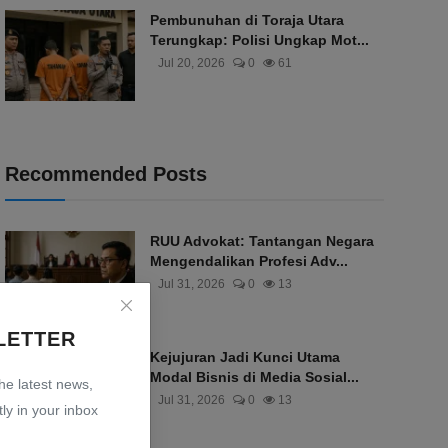
Pembunuhan di Toraja Utara
Terungkap: Polisi Ungkap Mot...
Jul 20, 2026
0
61
Recommended Posts
RUU Advokat: Tantangan Negara
Mengendalikan Profesi Adv...
Jul 31, 2026
0
13
LETTER
Kejujuran Jadi Kunci Utama
Modal Bisnis di Media Sosial...
the latest news,
Jul 31, 2026
0
13
ly in your inbox