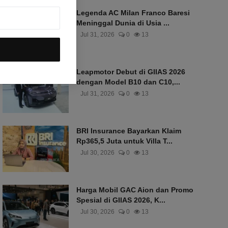
Legenda AC Milan Franco Baresi
Meninggal Dunia di Usia ...
Jul 31, 2026
0
13
Leapmotor Debut di GIIAS 2026
dengan Model B10 dan C10,...
Jul 31, 2026
0
13
BRI Insurance Bayarkan Klaim
Rp365,5 Juta untuk Villa T...
Jul 30, 2026
0
13
Harga Mobil GAC Aion dan Promo
Spesial di GIIAS 2026, K...
Jul 30, 2026
0
13