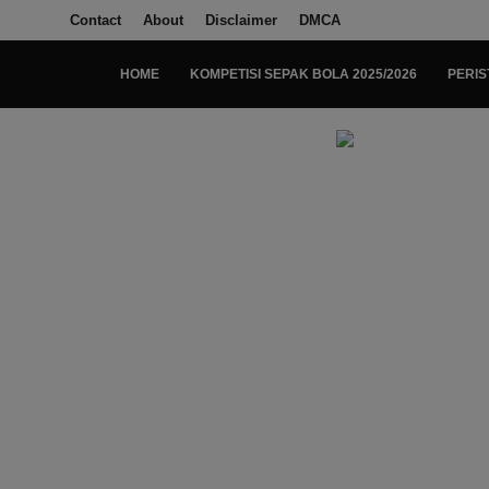
Contact
About
Disclaimer
DMCA
HOME
KOMPETISI SEPAK BOLA 2025/2026
PERIS
Login
Register
Home
Kompetisi Sepak Bola 2025/2026
Contact
About
Disclaimer
Peristiwa