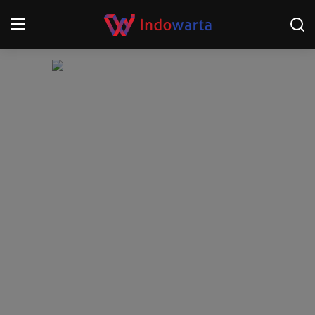
Login
Register
Home
Kompetisi Sepak Bola 2025/2026
Contact
About
Disclaimer
Peristiwa