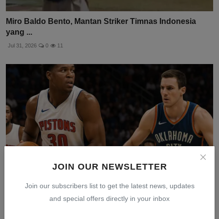
Miro Baldo Bento, Mantan Striker Timnas Indonesia
yang ...
Jul 31, 2026
0
11
JOIN OUR NEWSLETTER
Join our subscribers list to get the latest news, updates
and special offers directly in your inbox
Tidak Ada Pramusim NBA di Timur Tengah 2026, Ini
Alasannya