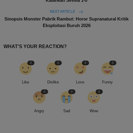
Kalahkan Sevilla 1-0
NEXT ARTICLE
Sinopsis Monster Pabrik Rambut: Horor Supranatural Kritik
Eksploitasi Buruh 2026
WHAT'S YOUR REACTION?
0
0
0
0
Like
Dislike
Love
Funny
0
0
0
Angry
Sad
Wow