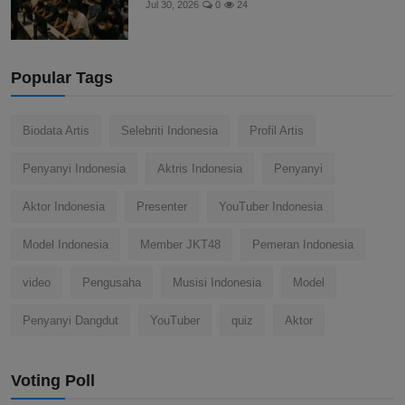
Jul 30, 2026
0
24
Popular Tags
Biodata Artis
Selebriti Indonesia
Profil Artis
Penyanyi Indonesia
Aktris Indonesia
Penyanyi
Aktor Indonesia
Presenter
YouTuber Indonesia
Model Indonesia
Member JKT48
Pemeran Indonesia
video
Pengusaha
Musisi Indonesia
Model
Penyanyi Dangdut
YouTuber
quiz
Aktor
Voting Poll