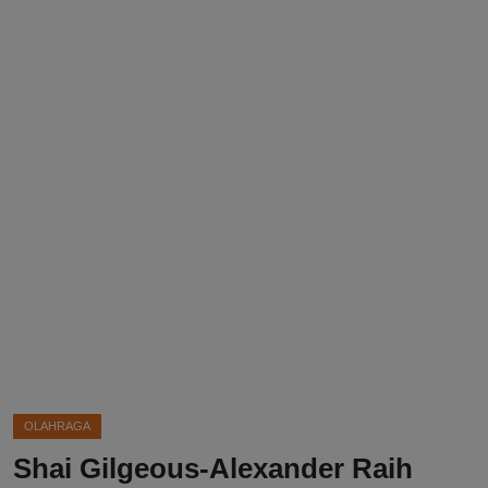
DMCA
Politik
Ekonomi
Internasional
Teknologi
Hiburan
Kesehatan
Otomotif
OLAHRAGA
Shai Gilgeous-Alexander Raih