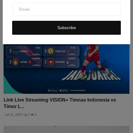
Jul 31, 2026
0
11
Subscribe
Link Live Streaming VISION+ Timnas Indonesia vs
Timor L...
Jul 31, 2026
0
6