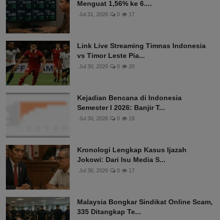
Menguat 1,56% ke 6....
Jul 31, 2026
0
17
Link Live Streaming Timnas Indonesia
vs Timor Leste Pia...
Jul 30, 2026
0
20
Kejadian Bencana di Indonesia
Semester I 2026: Banjir T...
Jul 30, 2026
0
19
Kronologi Lengkap Kasus Ijazah
Jokowi: Dari Isu Media S...
Jul 30, 2026
0
17
Malaysia Bongkar Sindikat Online Scam,
335 Ditangkap Te...