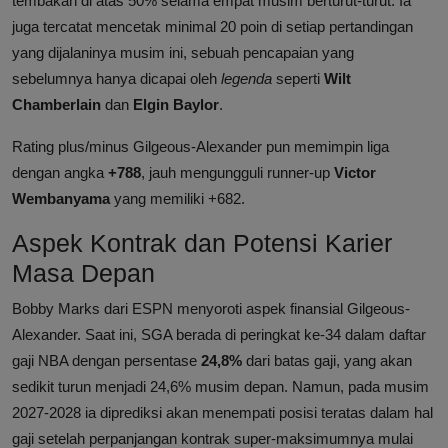
tembakan di atas 50% selama empat musim berturut-turut. Ia
juga tercatat mencetak minimal 20 poin di setiap pertandingan
yang dijalaninya musim ini, sebuah pencapaian yang
sebelumnya hanya dicapai oleh
legenda
seperti
Wilt
Chamberlain
dan
Elgin Baylor
.
Rating plus/minus Gilgeous-Alexander pun memimpin liga
dengan angka
+788
, jauh mengungguli runner-up
Victor
Wembanyama
yang memiliki +682.
Aspek Kontrak dan Potensi Karier
Masa Depan
Bobby Marks dari ESPN menyoroti aspek finansial Gilgeous-
Alexander. Saat ini, SGA berada di peringkat ke-34 dalam daftar
gaji NBA dengan persentase
24,8%
dari batas gaji, yang akan
sedikit turun menjadi 24,6% musim depan. Namun, pada musim
2027-2028 ia diprediksi akan menempati posisi teratas dalam hal
gaji setelah perpanjangan kontrak super-maksimumnya mulai