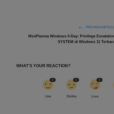
PREVIOUS ARTICL
MiniPlasma Windows 0-Day: Privilege Escalatio
SYSTEM di Windows 11 Terbar
WHAT'S YOUR REACTION?
0
0
0
Like
Dislike
Love