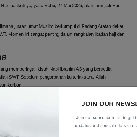
 Hari berikutnya, yaitu Rabu, 27 Mei 2026, akan menjadi Hari
dimana jutaan umat Muslim berkumpul di Padang Arafah dekat
T. Momen ini sangat penting dalam rangkaian ibadah haji dan
.
ha
m yang memperingati kisah Nabi Ibrahim AS yang bersedia
lah SWT. Sebelum pengorbanan itu terlaksana, Allah
wan kurban.
JOIN OUR NEWS
Join our subscribers list to get 
updates and special offers direct
 atau domba
r miskin, dan masyarakat yang membutuhkan