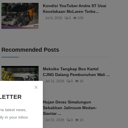
Kondisi YouTuber Andra ST Usai
Kecelakaan McLaren Terbe...
Jul 8, 2026
0
108
Recommended Posts
Meksiko Tangkap Bos Kartel
CJNG Dalang Pembunuhan Wali ...
Jul 31, 2026
0
16
LETTER
Hujan Deras Simalungun
Sebabkan Jalinsum Medan-
the latest news,
Siantar ...
ly in your inbox
Jul 31, 2026
0
16