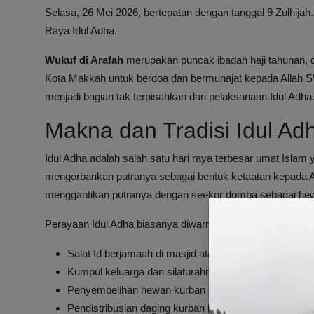
Selasa, 26 Mei 2026, bertepatan dengan tanggal 9 Zulhijah.
Raya Idul Adha.
Wukuf di Arafah
merupakan puncak ibadah haji tahunan, 
Kota Makkah untuk berdoa dan bermunajat kepada Allah SW
menjadi bagian tak terpisahkan dari pelaksanaan Idul Adha
Makna dan Tradisi Idul Ad
Idul Adha adalah salah satu hari raya terbesar umat Isla
mengorbankan putranya sebagai bentuk ketaatan kepada Al
menggantikan putranya dengan seekor domba sebagai he
Perayaan Idul Adha biasanya diwarnai dengan:
Salat Id berjamaah di masjid atau lapangan terbuka
Kumpul keluarga dan silaturahmi
Penyembelihan hewan kurban seperti sapi, kambing,
Pendistribusian daging kurban kepada kerabat, faki