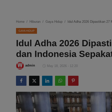
DMCA
Politik
Home
Hiburan
Gaya Hidup
Idul Adha 2026 Dipastikan 27 
Ekonomi
GAYA HIDUP
Idul Adha 2026 Dipast
Internasional
dan Indonesia Sepaka
Teknologi
Hiburan
admin
May 18, 2026 - 12:20
Kesehatan
Otomotif