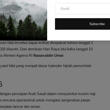
donesia
 dengan hasil sidang isbat yang digelar pemerintah Indonesia.
Subscribe
nggal 1 Zulhijah 1447 Hijriah jatuh pada Senin, 18 Mei 2026,
6.
n hilal tersebut dapat terlihat disepakati bahwa tanggal 1
 2026 Masehi. Dan demikian Hari Raya Idul Adha tanggal 10
kata Menteri Agama RI
Nasaruddin Umar
.
yatul hilal yang menjadi dasar kalender hijriah pemerintah
6
dengan persiapan Arab Saudi dalam menyambut musim haji
i rencana operasional untuk mengatur pergerakan jutaan
berjalan lancar dan aman.