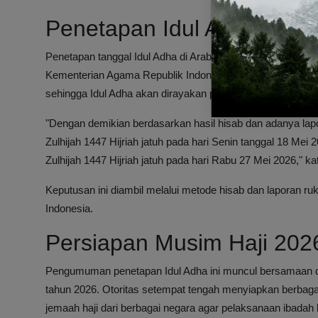
Penetapan Idul Adha di In
Penetapan tanggal Idul Adha di Arab Saudi ternyata sejalan
Kementerian Agama Republik Indonesia telah menetapkan ta
sehingga Idul Adha akan dirayakan pada Rabu, 27 Mei 202
"Dengan demikian berdasarkan hasil hisab dan adanya lapora
Zulhijah 1447 Hijriah jatuh pada hari Senin tanggal 18 Mei
Zulhijah 1447 Hijriah jatuh pada hari Rabu 27 Mei 2026," 
Keputusan ini diambil melalui metode hisab dan laporan ruk
Indonesia.
Persiapan Musim Haji 202
Pengumuman penetapan Idul Adha ini muncul bersamaan 
tahun 2026. Otoritas setempat tengah menyiapkan berbaga
jemaah haji dari berbagai negara agar pelaksanaan ibadah 