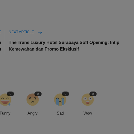
E
NEXT ARTICLE
n
The Trans Luxury Hotel Surabaya Soft Opening: Intip
u
Kemewahan dan Promo Eksklusif
0
0
0
0
Funny
Angry
Sad
Wow