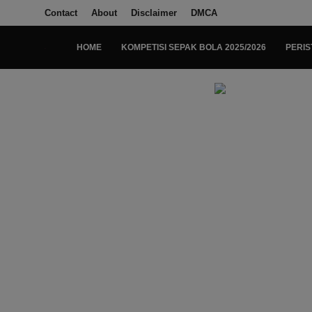
Contact
About
Disclaimer
DMCA
HOME
KOMPETISI SEPAK BOLA 2025/2026
PERIS
Login
Register
Home
Kompetisi Sepak Bola 2025/2026
Contact
About
Disclaimer
Peristiwa