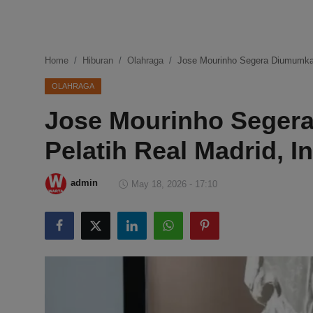
DMCA
Politik
Home
Hiburan
Olahraga
Jose Mourinho Segera Diumumkan
Ekonomi
OLAHRAGA
Jose Mourinho Seger
Internasional
Pelatih Real Madrid, 
Teknologi
Hiburan
admin
May 18, 2026 - 17:10
Kesehatan
Otomotif