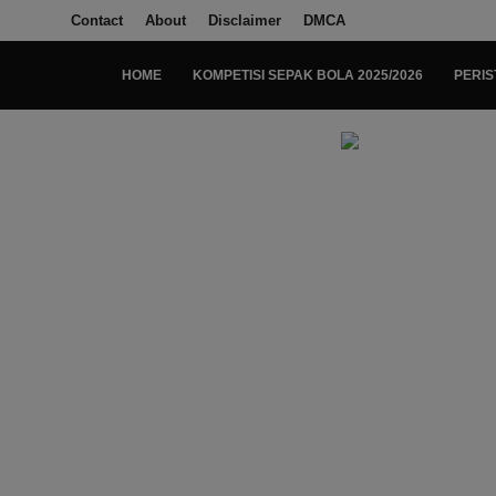
Contact
About
Disclaimer
DMCA
HOME
KOMPETISI SEPAK BOLA 2025/2026
PERIS
Login
Register
Home
Kompetisi Sepak Bola 2025/2026
Contact
About
Disclaimer
Peristiwa