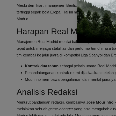
Meski demikian, manajemen Benfica dilaporkan memberikan
tertinggi sepak bola Eropa. Hal ini membuka jalan bagi Mo
Madrid.
Harapan Real Madrid den
Manajemen Real Madrid menilai bahwa kepemimpinan tegas
tepat untuk menjaga stabilitas dan performa tim di masa 
tim kembali ke jalur juara di kompetisi Liga Spanyol dan Er
Kontrak dua tahun
sebagai pelatih utama Real Madri
Penandatanganan kontrak resmi dijadwalkan setelah p
Mourinho membawa pengalaman dan mental juara yang
Analisis Redaksi
Menurut pandangan redaksi, kembalinya
Jose Mourinho
melainkan sebuah
game-changer
yang bisa mengubah dina
Madrid lebih dari satu dekade lalu, Mourinho membawa p