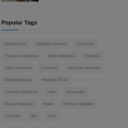
Popular Tags
Biodata Artis
Selebriti Indonesia
Profil Artis
Penyanyi Indonesia
Aktris Indonesia
Penyanyi
Aktor Indonesia
Presenter
YouTuber Indonesia
Model Indonesia
Member JKT48
Pemeran Indonesia
video
Pengusaha
Musisi Indonesia
Model
Penyanyi Dangdut
YouTuber
quiz
Aktor