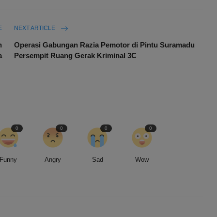
E
NEXT ARTICLE
h
Operasi Gabungan Razia Pemotor di Pintu Suramadu
a
Persempit Ruang Gerak Kriminal 3C
0
0
0
0
Funny
Angry
Sad
Wow