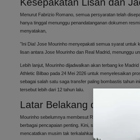
Kesepakatan Lisan dan 
Menurut Fabrizio Romano, semua persyaratan telah disepak
hanya tinggal menunggu penandatanganan dokumen resmi y
menyatakan,
"Ini Dia! Jose Mourinho menyepakati semua syarat untuk k
lisan antara Jose Mourinho dan Real Madrid, menunggu u
Lebih lanjut, Mourinho dijadwalkan akan terbang ke Madrid
Athletic Bilbao pada 24 Mei 2026 untuk menyelesaikan pr
sebagai salah satu saga transfer paling bombastis tahun in
tersebut lebih dari 12 tahun lalu.
Latar Belakang dan Kondis
Mourinho sebelumnya membesut Real Madrid pada periode
berbagai pencapaian penting. Kini, sebelum kembali ke Be
mencatatkan musim tak terkalahkan di kompetisi domestik