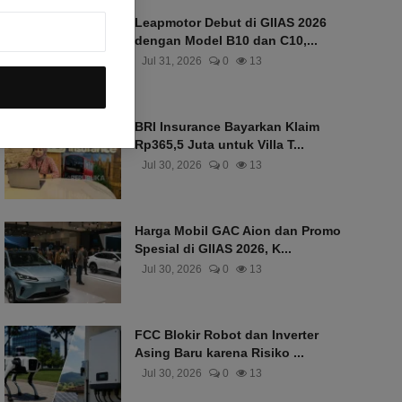
Leapmotor Debut di GIIAS 2026
dengan Model B10 dan C10,...
Jul 31, 2026
0
13
BRI Insurance Bayarkan Klaim
Rp365,5 Juta untuk Villa T...
Jul 30, 2026
0
13
Harga Mobil GAC Aion dan Promo
Spesial di GIIAS 2026, K...
Jul 30, 2026
0
13
FCC Blokir Robot dan Inverter
Asing Baru karena Risiko ...
Jul 30, 2026
0
13