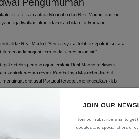
Jadwal Pengumuman
ati secara lisan antara Mourinho dan Real Madrid, dan kini
ang dijadwalkan akan dilakukan bulan ini. Romano
embali ke Real Madrid. Semua syarat telah disepakati secara
ntuk menandatangani semua dokumen bulan ini."
 tepat setelah pertandingan terakhir Real Madrid melawan
oses kontrak secara resmi. Kembalinya Mourinho disebut
i, mengingat pria asal Portugal tersebut meninggalkan klub
i Mourinho Saat Ini
JOIN OUR NEWS
 2010 hingga 2013, di mana ia berhasil membawa klub meraih
Join our subscribers list to get 
rnabeu, Mourinho masih terikat kontrak dengan Benfica dan
updates and special offers direct
 Portugal.