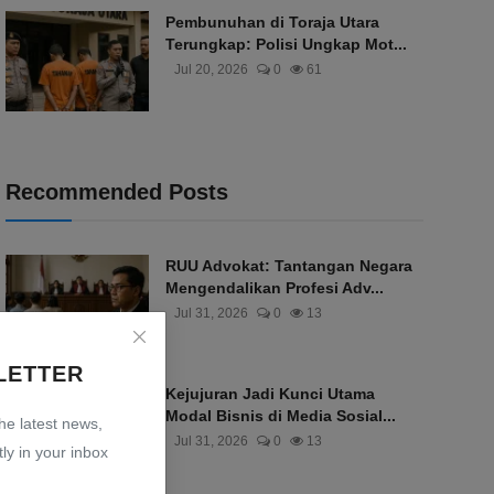
Pembunuhan di Toraja Utara
Terungkap: Polisi Ungkap Mot...
Jul 20, 2026
0
61
Recommended Posts
RUU Advokat: Tantangan Negara
Mengendalikan Profesi Adv...
Jul 31, 2026
0
13
LETTER
Kejujuran Jadi Kunci Utama
Modal Bisnis di Media Sosial...
the latest news,
Jul 31, 2026
0
13
ly in your inbox