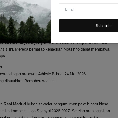
 lampu hijau bagi Mourinho untuk melanjutkan karier ke level
urinho untuk menerima tantangan baru sebagai pelatih Real
Subscribe
gan Kembalinya Mourinho
 dan mental juara yang dimiliki Mourinho merupakan formula
transisi ini. Mereka berharap kehadiran Mourinho dapat membawa
opa.
d.
ertandingan melawan Athletic Bilbao, 24 Mei 2026.
 dibutuhkan Bernabeu saat ini.
ke
Real Madrid
bukan sekadar pengumuman pelatih baru biasa,
mika kompetisi Liga Spanyol 2026-2027. Setelah meninggalkan
engalaman matang dan gaya kepemimpinan yang keras tapi