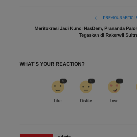
PREVIOUS ARTICL
Meritokrasi Jadi Kunci NasDem, Prananda Palo
Tegaskan di Rakerwil Sultr
WHAT'S YOUR REACTION?
0
0
0
Like
Dislike
Love
admin