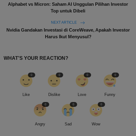
Alphabet vs Micron: Saham AI Unggulan Pilihan Investor
Top untuk Dibeli
NEXT ARTICLE
Nvidia Gandakan Investasi di CoreWeave, Apakah Investor
Harus Ikut Menyusul?
WHAT'S YOUR REACTION?
0
0
0
0
Like
Dislike
Love
Funny
0
0
0
Angry
Sad
Wow