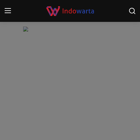
Login
Register
Home
Kompetisi Sepak Bola 2025/2026
Contact
About
Disclaimer
Peristiwa