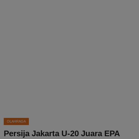
DMCA
Politik
Ekonomi
Internasional
Teknologi
Hiburan
Kesehatan
Otomotif
OLAHRAGA
Persija Jakarta U-20 Juara EPA