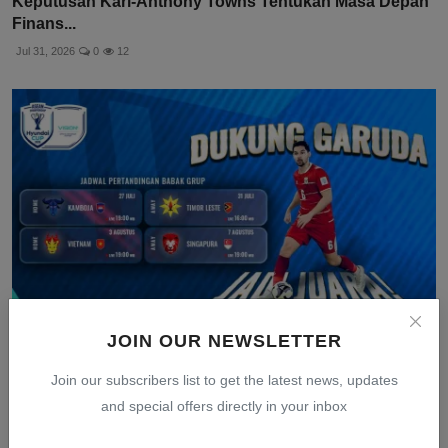
Keputusan Karl-Anthony Towns Tentukan Masa Depan
Finans...
Jul 31, 2026
0
12
JOIN OUR NEWSLETTER
Link Live Streaming VISION+ Timnas Indonesia vs
Join our subscribers list to get the latest news, updates
Timor L...
and special offers directly in your inbox
Jul 31, 2026
0
6