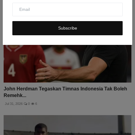
Subscribe
John Herdman Tegaskan Timnas Indonesia Tak Boleh
Remehk...
Jul 31, 2026
0
6