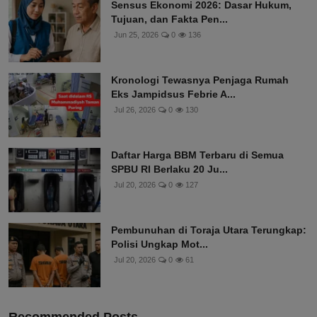
Sensus Ekonomi 2026: Dasar Hukum,
Tujuan, dan Fakta Pen...
Jun 25, 2026
0
136
Kronologi Tewasnya Penjaga Rumah
Eks Jampidsus Febrie A...
Jul 26, 2026
0
130
Daftar Harga BBM Terbaru di Semua
SPBU RI Berlaku 20 Ju...
Jul 20, 2026
0
127
Pembunuhan di Toraja Utara Terungkap:
Polisi Ungkap Mot...
Jul 20, 2026
0
61