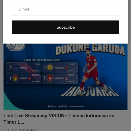
Tidak Ada Pramusim NBA di Timur Tengah 2026, Ini
Alasannya
Jul 31, 2026
0
11
Subscribe
Link Live Streaming VISION+ Timnas Indonesia vs
Timor L...
Jul 31, 2026
0
6