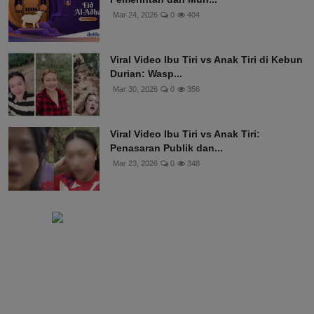
Mar 24, 2026
0
404
Viral Video Ibu Tiri vs Anak Tiri di Kebun
Durian: Wasp...
Mar 30, 2026
0
356
Viral Video Ibu Tiri vs Anak Tiri:
Penasaran Publik dan...
Mar 23, 2026
0
348