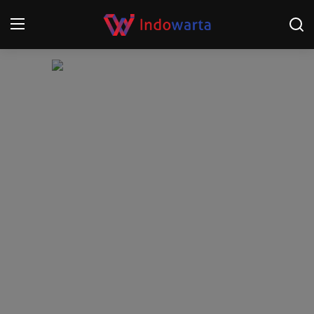
Login
Register
Home
Kompetisi Sepak Bola 2025/2026
Contact
About
Disclaimer
Peristiwa