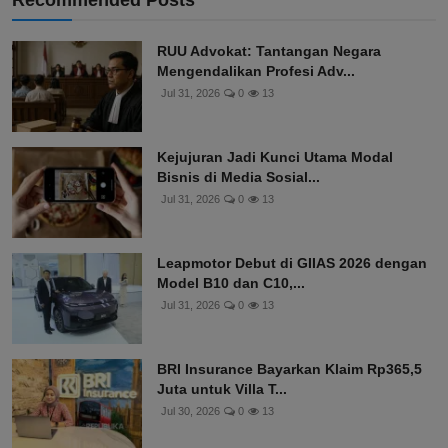
Recommended Posts
RUU Advokat: Tantangan Negara
Mengendalikan Profesi Adv...
Jul 31, 2026
0
13
Kejujuran Jadi Kunci Utama Modal
Bisnis di Media Sosial...
Jul 31, 2026
0
13
Leapmotor Debut di GIIAS 2026 dengan
Model B10 dan C10,...
Jul 31, 2026
0
13
BRI Insurance Bayarkan Klaim Rp365,5
Juta untuk Villa T...
Jul 30, 2026
0
13