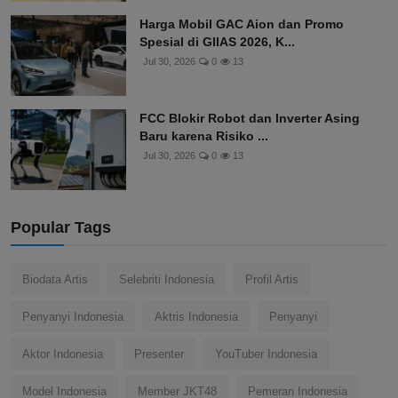
Harga Mobil GAC Aion dan Promo
Spesial di GIIAS 2026, K...
Jul 30, 2026
0
13
FCC Blokir Robot dan Inverter Asing
Baru karena Risiko ...
Jul 30, 2026
0
13
Popular Tags
Biodata Artis
Selebriti Indonesia
Profil Artis
Penyanyi Indonesia
Aktris Indonesia
Penyanyi
Aktor Indonesia
Presenter
YouTuber Indonesia
Model Indonesia
Member JKT48
Pemeran Indonesia