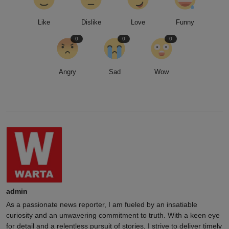
Like
Dislike
Love
Funny
0
0
0
Angry
Sad
Wow
admin
As a passionate news reporter, I am fueled by an insatiable
curiosity and an unwavering commitment to truth. With a keen eye
for detail and a relentless pursuit of stories, I strive to deliver timely