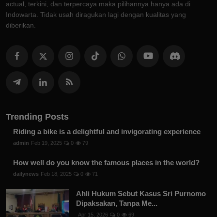
actual, terkini, dan terpercaya maka pilihannya hanya ada di
Indowarta. Tidak usah diragukan lagi dengan kualitas yang
diberikan.
Trending Posts
Riding a bike is a delightful and invigorating experience
admin
Feb 19, 2025
0
79
How well do you know the famous places in the world?
dailynews
Feb 18, 2025
0
71
Ahli Hukum Sebut Kasus Sri Purnomo
Dipaksakan, Tanpa Me...
Apr 15, 2026
0
69