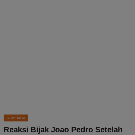
DMCA
Politik
Ekonomi
Internasional
Teknologi
Hiburan
Kesehatan
Otomotif
OLAHRAGA
Reaksi Bijak Joao Pedro Setelah