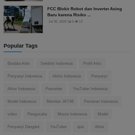
FCC Blokir Robot dan Inverter Asing
Baru karena Risiko ...
Jul 30, 2026
0
13
Popular Tags
Biodata Artis
Selebriti Indonesia
Profil Artis
Penyanyi Indonesia
Aktris Indonesia
Penyanyi
Aktor Indonesia
Presenter
YouTuber Indonesia
Model Indonesia
Member JKT48
Pemeran Indonesia
video
Pengusaha
Musisi Indonesia
Model
Penyanyi Dangdut
YouTuber
quiz
Aktor