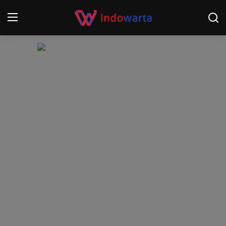
Login
Register
Home
Kompetisi Sepak Bola 2025/2026
Contact
About
Disclaimer
Peristiwa