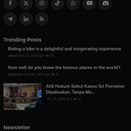
Trending Posts
Riding a bike is a delightful and invigorating experience
admin
Feb 19, 2025
0
79
How well do you know the famous places in the world?
dailynews
Feb 18, 2025
0
71
Ahli Hukum Sebut Kasus Sri Purnomo
Dipaksakan, Tanpa Me...
Apr 15, 2026
0
69
Newsletter