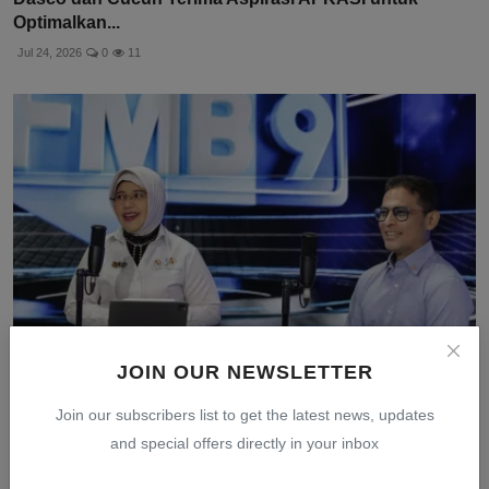
Optimalkan...
Jul 24, 2026
0
11
JOIN OUR NEWSLETTER
Sensus Ekonomi 2026: Jaminan Keamanan Data untuk
Join our subscribers list to get the latest news, updates
Kebija...
and special offers directly in your inbox
Jul 30, 2026
0
14