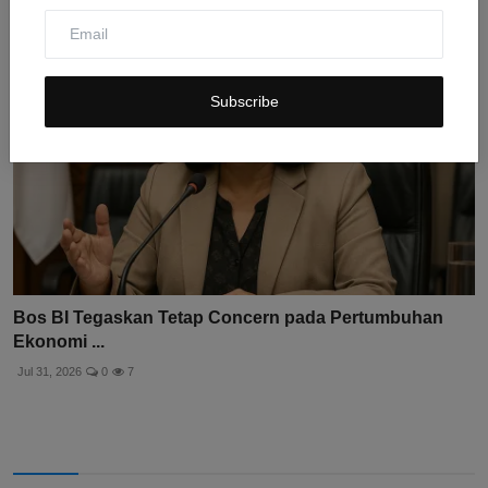
Subscribe
Bos BI Tegaskan Tetap Concern pada Pertumbuhan
Ekonomi ...
Jul 31, 2026
0
7