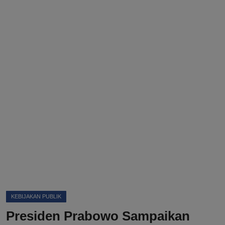
DMCA
Politik
Ekonomi
Internasional
Teknologi
Hiburan
Kesehatan
Otomotif
KEBIJAKAN PUBLIK
Presiden Prabowo Sampaikan