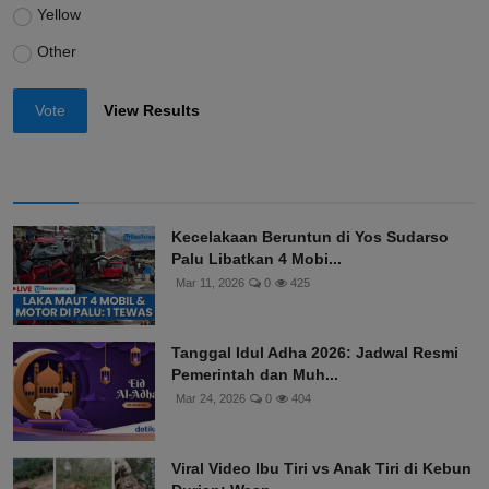
Yellow
Other
Vote
View Results
Kecelakaan Beruntun di Yos Sudarso
Palu Libatkan 4 Mobi...
Mar 11, 2026
0
425
Tanggal Idul Adha 2026: Jadwal Resmi
Pemerintah dan Muh...
Mar 24, 2026
0
404
Viral Video Ibu Tiri vs Anak Tiri di Kebun