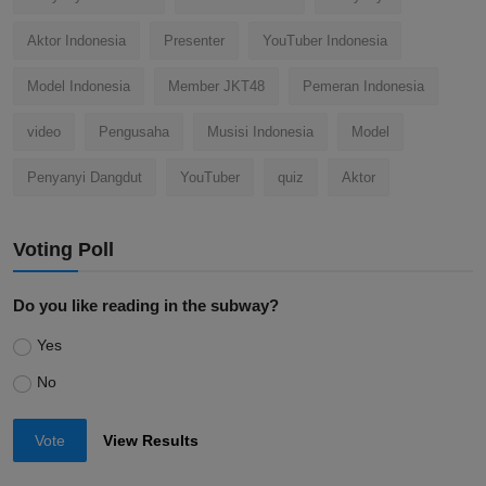
Aktor Indonesia
Presenter
YouTuber Indonesia
Model Indonesia
Member JKT48
Pemeran Indonesia
video
Pengusaha
Musisi Indonesia
Model
Penyanyi Dangdut
YouTuber
quiz
Aktor
Voting Poll
Do you like reading in the subway?
Yes
No
Vote
View Results