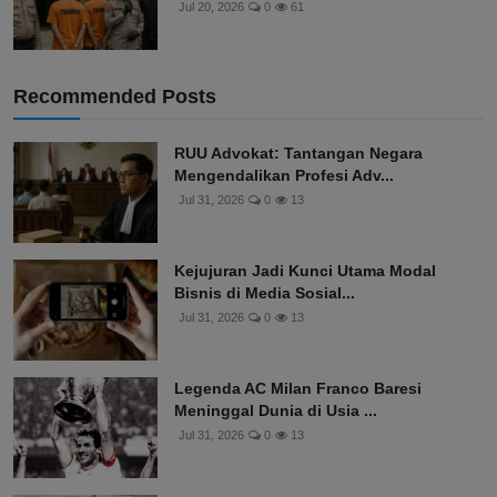
Jul 20, 2026
0
61
Recommended Posts
RUU Advokat: Tantangan Negara
Mengendalikan Profesi Adv...
Jul 31, 2026
0
13
Kejujuran Jadi Kunci Utama Modal
Bisnis di Media Sosial...
Jul 31, 2026
0
13
Legenda AC Milan Franco Baresi
Meninggal Dunia di Usia ...
Jul 31, 2026
0
13