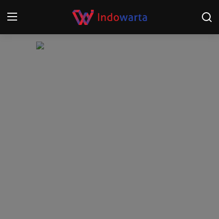
Login
Register
Home
Kompetisi Sepak Bola 2025/2026
Contact
About
Disclaimer
Peristiwa