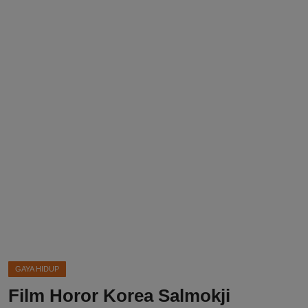
DMCA
Politik
Ekonomi
Internasional
Teknologi
Hiburan
Kesehatan
Otomotif
GAYA HIDUP
Film Horor Korea Salmokji