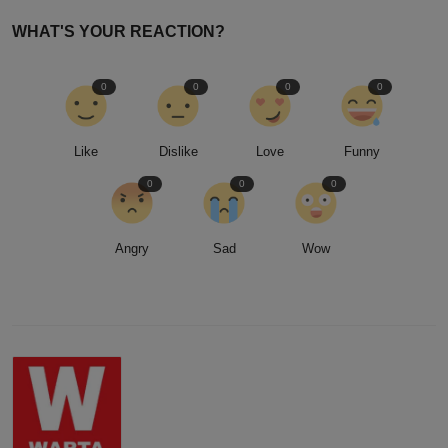
WHAT'S YOUR REACTION?
0
0
0
0
Like
Dislike
Love
Funny
0
0
0
Angry
Sad
Wow