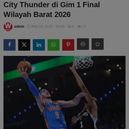
City Thunder di Gim 1 Final
Wilayah Barat 2026
admin
May 19, 2026 - 18:40
0
22