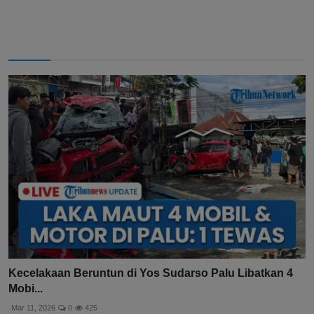
Kecelakaan Beruntun di Yos Sudarso Palu Libatkan 4
Mobi...
Mar 11, 2026
0
425