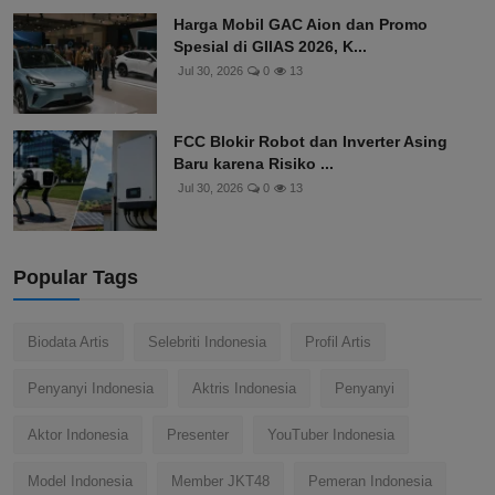
Harga Mobil GAC Aion dan Promo
Spesial di GIIAS 2026, K...
Jul 30, 2026
0
13
FCC Blokir Robot dan Inverter Asing
Baru karena Risiko ...
Jul 30, 2026
0
13
Popular Tags
Biodata Artis
Selebriti Indonesia
Profil Artis
Penyanyi Indonesia
Aktris Indonesia
Penyanyi
Aktor Indonesia
Presenter
YouTuber Indonesia
Model Indonesia
Member JKT48
Pemeran Indonesia