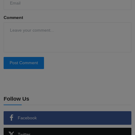
Comment
Post Comment
Follow Us
Facebook
Twitter