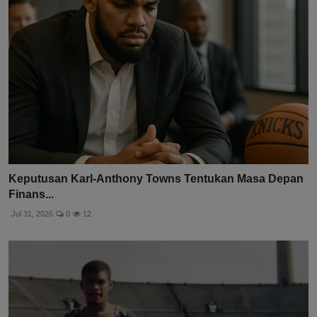
Keputusan Karl-Anthony Towns Tentukan Masa Depan
Finans...
Jul 31, 2026
0
12