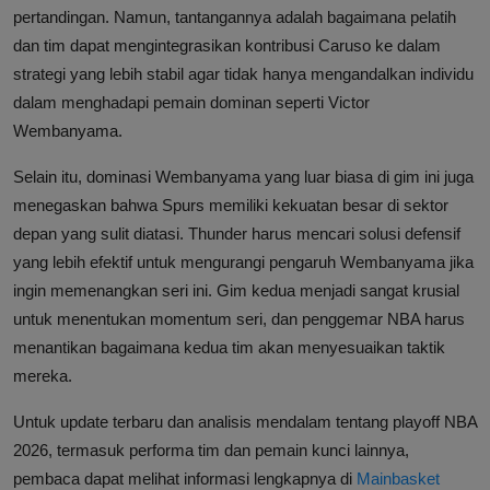
pertandingan. Namun, tantangannya adalah bagaimana pelatih
dan tim dapat mengintegrasikan kontribusi Caruso ke dalam
strategi yang lebih stabil agar tidak hanya mengandalkan individu
dalam menghadapi pemain dominan seperti Victor
Wembanyama.
Selain itu, dominasi Wembanyama yang luar biasa di gim ini juga
menegaskan bahwa Spurs memiliki kekuatan besar di sektor
depan yang sulit diatasi. Thunder harus mencari solusi defensif
yang lebih efektif untuk mengurangi pengaruh Wembanyama jika
ingin memenangkan seri ini. Gim kedua menjadi sangat krusial
untuk menentukan momentum seri, dan penggemar NBA harus
menantikan bagaimana kedua tim akan menyesuaikan taktik
mereka.
Untuk update terbaru dan analisis mendalam tentang playoff NBA
2026, termasuk performa tim dan pemain kunci lainnya,
pembaca dapat melihat informasi lengkapnya di
Mainbasket