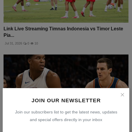
Link Live Streaming Timnas Indonesia vs Timor Leste
Pia...
Jul 31, 2026
0
10
JOIN OUR NEWSLETTER
Join our subscribers list to get the latest news, updates
and special offers directly in your inbox