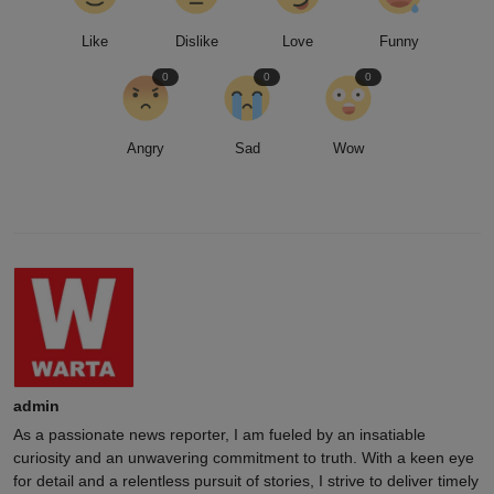
Like
Dislike
Love
Funny
0
0
0
Angry
Sad
Wow
admin
As a passionate news reporter, I am fueled by an insatiable
curiosity and an unwavering commitment to truth. With a keen eye
for detail and a relentless pursuit of stories, I strive to deliver timely