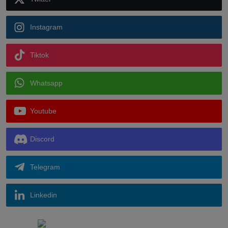
Instagram
Tiktok
Whatsapp
Youtube
Discord
Telegram
Linkedin