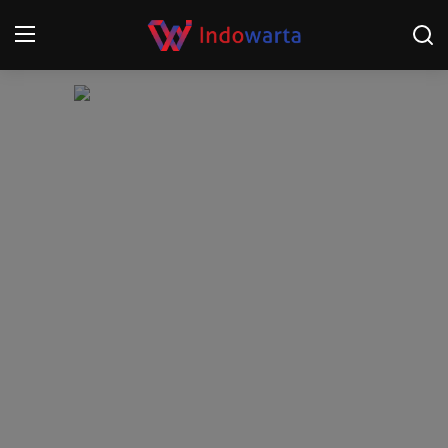
Login
Register
Home
Kompetisi Sepak Bola 2025/2026
Contact
About
Disclaimer
Peristiwa