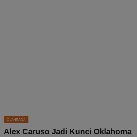
DMCA
Politik
Ekonomi
Internasional
Teknologi
Hiburan
Kesehatan
Otomotif
OLAHRAGA
Alex Caruso Jadi Kunci Oklahoma