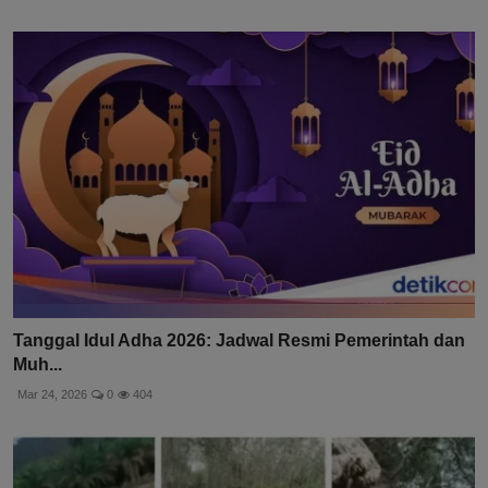
Tanggal Idul Adha 2026: Jadwal Resmi Pemerintah dan
Muh...
Mar 24, 2026
0
404