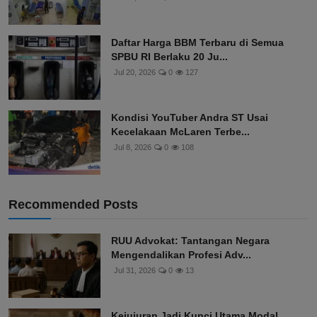
Daftar Harga BBM Terbaru di Semua
SPBU RI Berlaku 20 Ju...
Jul 20, 2026
0
127
Kondisi YouTuber Andra ST Usai
Kecelakaan McLaren Terbe...
Jul 8, 2026
0
108
Recommended Posts
RUU Advokat: Tantangan Negara
Mengendalikan Profesi Adv...
Jul 31, 2026
0
13
Kejujuran Jadi Kunci Utama Modal