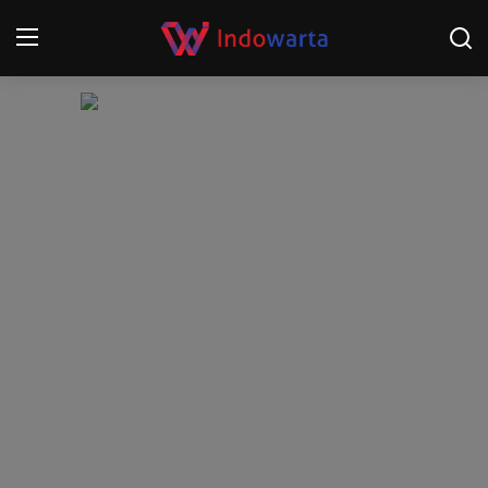
Login
Register
Home
Kompetisi Sepak Bola 2025/2026
Contact
About
Disclaimer
Peristiwa