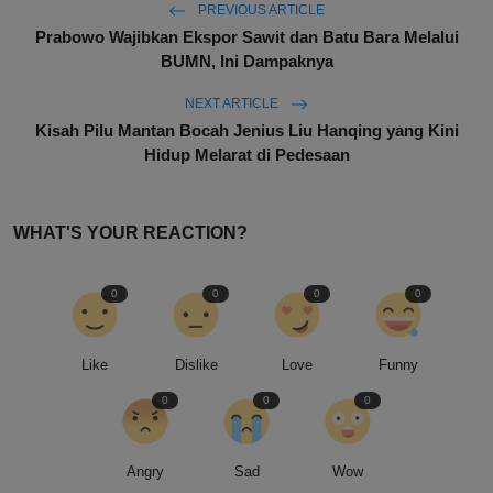
PREVIOUS ARTICLE
Prabowo Wajibkan Ekspor Sawit dan Batu Bara Melalui
BUMN, Ini Dampaknya
NEXT ARTICLE
Kisah Pilu Mantan Bocah Jenius Liu Hanqing yang Kini
Hidup Melarat di Pedesaan
WHAT'S YOUR REACTION?
0
0
0
0
Like
Dislike
Love
Funny
0
0
0
Angry
Sad
Wow