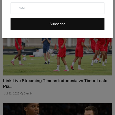
Subscribe
Link Live Streaming Timnas Indonesia vs Timor Leste
Pia...
Jul 31, 2026
0
9