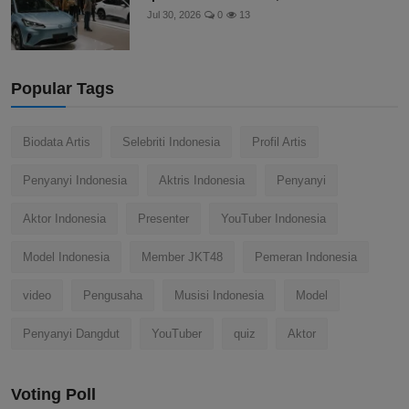
Jul 30, 2026
0
13
Popular Tags
Biodata Artis
Selebriti Indonesia
Profil Artis
Penyanyi Indonesia
Aktris Indonesia
Penyanyi
Aktor Indonesia
Presenter
YouTuber Indonesia
Model Indonesia
Member JKT48
Pemeran Indonesia
video
Pengusaha
Musisi Indonesia
Model
Penyanyi Dangdut
YouTuber
quiz
Aktor
Voting Poll