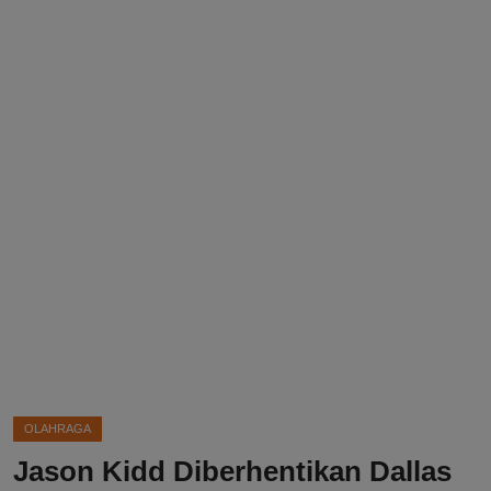
DMCA
Politik
Ekonomi
Internasional
Teknologi
Hiburan
Kesehatan
Otomotif
OLAHRAGA
Jason Kidd Diberhentikan Dallas