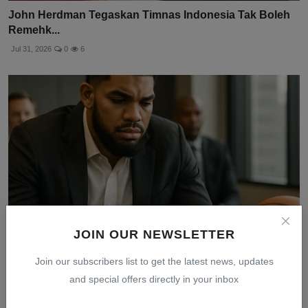
John Herdman Tegaskan Timnas Indonesia Tak Boleh
Remehk...
Jul 31, 2026
0
6
JOIN OUR NEWSLETTER
Join our subscribers list to get the latest news, updates
Keputusan Karl-Anthony Towns Tentukan Masa Depan
and special offers directly in your inbox
Finans...
Jul 31, 2026
0
12