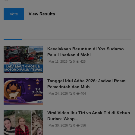
Vote
View Results
Kecelakaan Beruntun di Yos Sudarso
Palu Libatkan 4 Mobi...
Mar 11, 2026
0
425
Tanggal Idul Adha 2026: Jadwal Resmi
Pemerintah dan Muh...
Mar 24, 2026
0
404
Viral Video Ibu Tiri vs Anak Tiri di Kebun
Durian: Wasp...
Mar 30, 2026
0
356