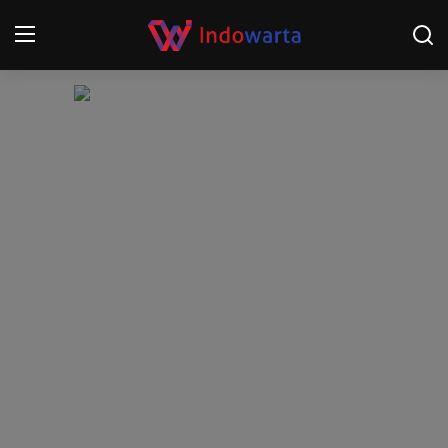
Login
Register
Home
Kompetisi Sepak Bola 2025/2026
Contact
About
Disclaimer
Peristiwa