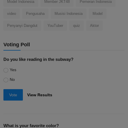
Model Indonesia
Member JKT48
Pemeran Indonesia
video
Pengusaha
Musisi Indonesia
Model
Penyanyi Dangdut
YouTuber
quiz
Aktor
Voting Poll
Do you like reading in the subway?
Yes
No
Vote
View Results
What is your favorite color?