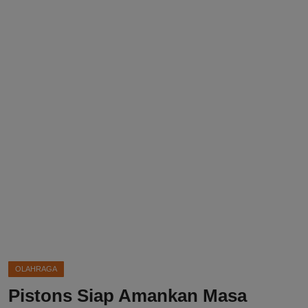
DMCA
Politik
Ekonomi
Internasional
Teknologi
Hiburan
Kesehatan
Otomotif
OLAHRAGA
Pistons Siap Amankan Masa