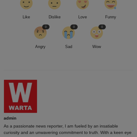
Like
Dislike
Love
Funny
0
0
0
Angry
Sad
Wow
admin
As a passionate news reporter, I am fueled by an insatiable
curiosity and an unwavering commitment to truth. With a keen eye