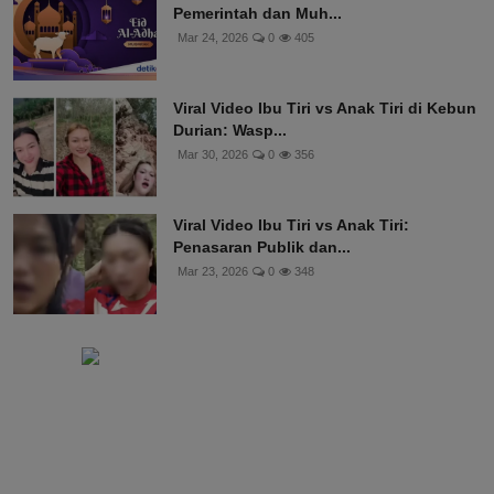
Pemerintah dan Muh...
Mar 24, 2026
0
405
Viral Video Ibu Tiri vs Anak Tiri di Kebun
Durian: Wasp...
Mar 30, 2026
0
356
Viral Video Ibu Tiri vs Anak Tiri:
Penasaran Publik dan...
Mar 23, 2026
0
348