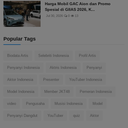
Harga Mobil GAC Aion dan Promo
Spesial di GIIAS 2026, K...
Jul 30, 2026
0
13
Popular Tags
Biodata Artis
Selebriti Indonesia
Profil Artis
Penyanyi Indonesia
Aktris Indonesia
Penyanyi
Aktor Indonesia
Presenter
YouTuber Indonesia
Model Indonesia
Member JKT48
Pemeran Indonesia
video
Pengusaha
Musisi Indonesia
Model
Penyanyi Dangdut
YouTuber
quiz
Aktor