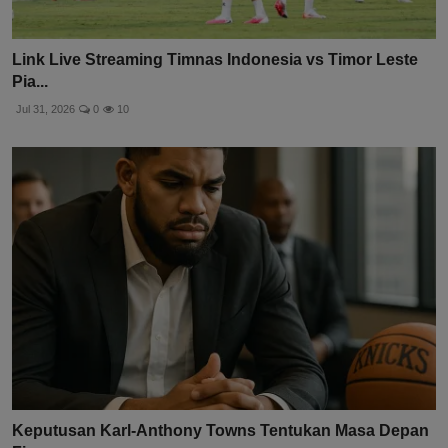
Link Live Streaming Timnas Indonesia vs Timor Leste
Pia...
Jul 31, 2026
0
10
Keputusan Karl-Anthony Towns Tentukan Masa Depan