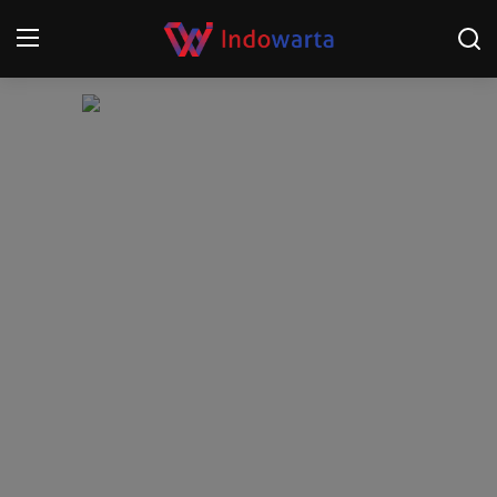
Login
Register
Home
Kompetisi Sepak Bola 2025/2026
Contact
About
Disclaimer
Peristiwa