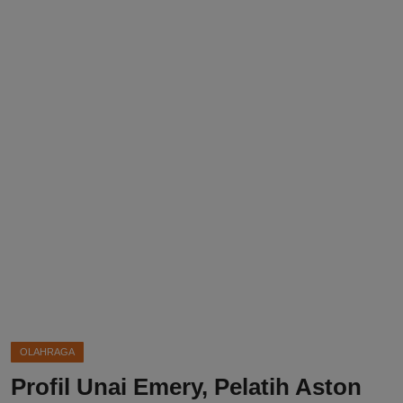
DMCA
Politik
Ekonomi
Internasional
Teknologi
Hiburan
Kesehatan
Otomotif
OLAHRAGA
Profil Unai Emery, Pelatih Aston