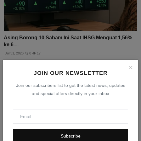
Asing Borong 10 Saham Ini Saat IHSG Menguat 1,56%
ke 6....
Jul 31, 2026
0
17
JOIN OUR NEWSLETTER
Join our subscribers list to get the latest news, updates
and special offers directly in your inbox
Subscribe