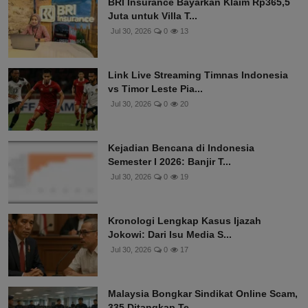
BRI Insurance Bayarkan Klaim Rp365,5
Juta untuk Villa T...
Jul 30, 2026
0
13
Link Live Streaming Timnas Indonesia
vs Timor Leste Pia...
Jul 30, 2026
0
20
Kejadian Bencana di Indonesia
Semester I 2026: Banjir T...
Jul 30, 2026
0
19
Kronologi Lengkap Kasus Ijazah
Jokowi: Dari Isu Media S...
Jul 30, 2026
0
17
Malaysia Bongkar Sindikat Online Scam,
335 Ditangkap Te...