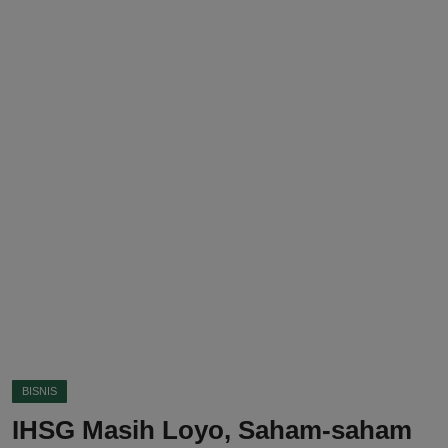
DMCA
Politik
Ekonomi
Internasional
Teknologi
Hiburan
Kesehatan
Otomotif
BISNIS
IHSG Masih Loyo, Saham-saham