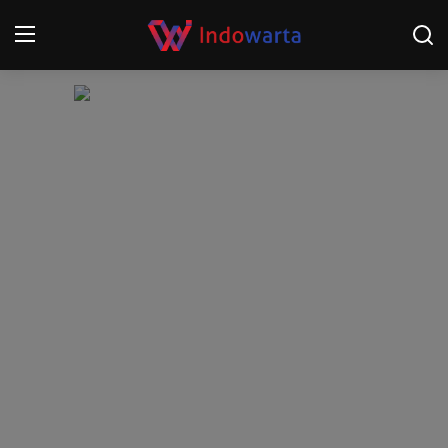
Login
Register
Home
Kompetisi Sepak Bola 2025/2026
Contact
About
Disclaimer
Peristiwa