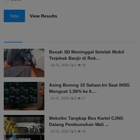
Vote
View Results
Bocah SD Meninggal Setelah Mobil
Terjebak Banjir di Rok...
Jul 31, 2026
0
39
Asing Borong 10 Saham Ini Saat IHSG
Menguat 1,56% ke 6....
Jul 31, 2026
0
17
Meksiko Tangkap Bos Kartel CJNG
Dalang Pembunuhan Wali ...
Jul 31, 2026
0
16