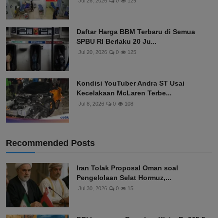
Jul 26, 2026
0
129
Daftar Harga BBM Terbaru di Semua
SPBU RI Berlaku 20 Ju...
Jul 20, 2026
0
125
Kondisi YouTuber Andra ST Usai
Kecelakaan McLaren Terbe...
Jul 8, 2026
0
108
Recommended Posts
Iran Tolak Proposal Oman soal
Pengelolaan Selat Hormuz,...
Jul 30, 2026
0
15