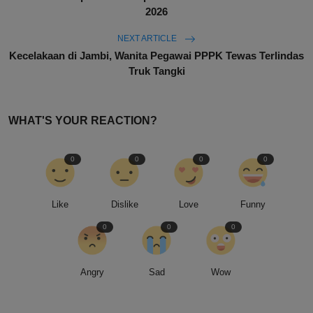
2026
NEXT ARTICLE
Kecelakaan di Jambi, Wanita Pegawai PPPK Tewas Terlindas
Truk Tangki
WHAT'S YOUR REACTION?
0
0
0
0
Like
Dislike
Love
Funny
0
0
0
Angry
Sad
Wow