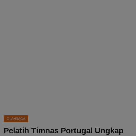
DMCA
Politik
Ekonomi
Internasional
Teknologi
Hiburan
Kesehatan
Otomotif
OLAHRAGA
Pelatih Timnas Portugal Ungkap