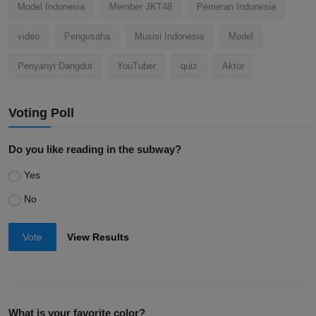
Model Indonesia
Member JKT48
Pemeran Indonesia
video
Pengusaha
Musisi Indonesia
Model
Penyanyi Dangdut
YouTuber
quiz
Aktor
Voting Poll
Do you like reading in the subway?
Yes
No
Vote
View Results
What is your favorite color?