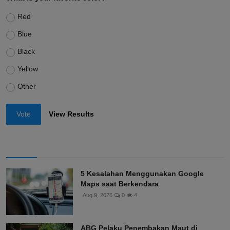
Red
Blue
Black
Yellow
Other
Vote
View Results
5 Kesalahan Menggunakan Google
Maps saat Berkendara
Aug 9, 2026
0
4
ABG Pelaku Penembakan Maut di