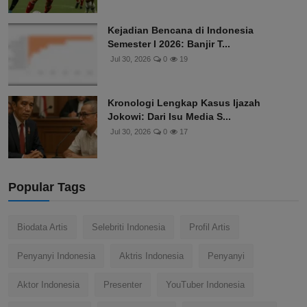
Kejadian Bencana di Indonesia
Semester I 2026: Banjir T...
Jul 30, 2026
0
19
Kronologi Lengkap Kasus Ijazah
Jokowi: Dari Isu Media S...
Jul 30, 2026
0
17
Popular Tags
Biodata Artis
Selebriti Indonesia
Profil Artis
Penyanyi Indonesia
Aktris Indonesia
Penyanyi
Aktor Indonesia
Presenter
YouTuber Indonesia