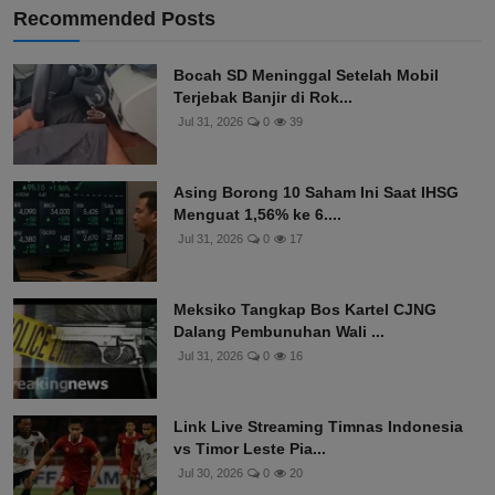
Recommended Posts
Bocah SD Meninggal Setelah Mobil
Terjebak Banjir di Rok...
Jul 31, 2026
0
39
Asing Borong 10 Saham Ini Saat IHSG
Menguat 1,56% ke 6....
Jul 31, 2026
0
17
Meksiko Tangkap Bos Kartel CJNG
Dalang Pembunuhan Wali ...
Jul 31, 2026
0
16
Link Live Streaming Timnas Indonesia
vs Timor Leste Pia...
Jul 30, 2026
0
20