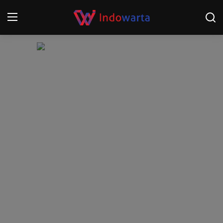
Login
Register
Home
Kompetisi Sepak Bola 2025/2026
Contact
About
Disclaimer
Peristiwa