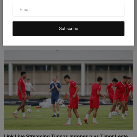
Keputusan Karl-Anthony Towns Tentukan Masa Depan
Subscribe
Finans...
Jul 31, 2026
0
12
Link Live Streaming Timnas Indonesia vs Timor Leste