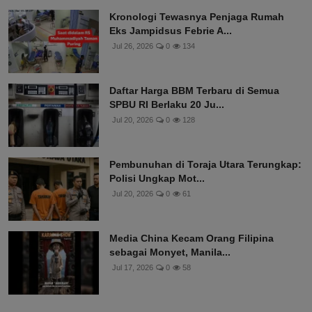
Kronologi Tewasnya Penjaga Rumah
Eks Jampidsus Febrie A...
Jul 26, 2026
0
134
Daftar Harga BBM Terbaru di Semua
SPBU RI Berlaku 20 Ju...
Jul 20, 2026
0
128
Pembunuhan di Toraja Utara Terungkap:
Polisi Ungkap Mot...
Jul 20, 2026
0
61
Media China Kecam Orang Filipina
sebagai Monyet, Manila...
Jul 17, 2026
0
58