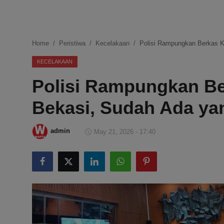
DMCA
Politik
Home
Peristiwa
Kecelakaan
Polisi Rampungkan Berkas K
Ekonomi
KECELAKAAN
Polisi Rampungkan Be
Internasional
Bekasi, Sudah Ada yan
Teknologi
Hiburan
admin
May 21, 2026 - 17:40
Kesehatan
Otomotif