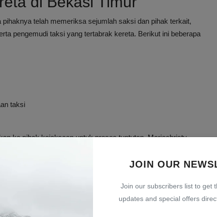
eta di Bekasi Timur
pihaknya telah memeriksa sejumlah saksi dan pihak terkait,
rta pengemudi taksi yang tertabrak kereta. Berikut ini beberapa
an taksi
hkan ke pihak kejaksaan untuk proses tuntutan. Mariochristy
ilan Negeri Bekasi Kota mengingat tuntutannya di bawah lima
JOIN OUR NEWS
lam Kecelakaan
Join our subscribers list to get 
updates and special offers direct
yang masing-masing dijerat dengan pasal hukum berbeda. Menurut