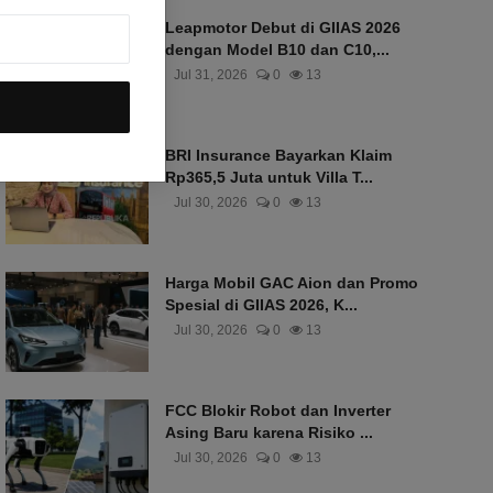
Leapmotor Debut di GIIAS 2026
dengan Model B10 dan C10,...
Jul 31, 2026
0
13
BRI Insurance Bayarkan Klaim
Rp365,5 Juta untuk Villa T...
Jul 30, 2026
0
13
Harga Mobil GAC Aion dan Promo
Spesial di GIIAS 2026, K...
Jul 30, 2026
0
13
FCC Blokir Robot dan Inverter
Asing Baru karena Risiko ...
Jul 30, 2026
0
13