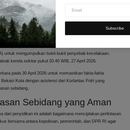
intas di perlintasan sebidang yang menggunakan Undang-Undang
alan, sedangkan peristiwa kedua masuk ranah KUHP.
ua peristiwa ini tidak saling berkaitan," ujar Mariochristy.
Subscribe
emuan Lapangan
knologi digitalisasi ETLE dan melakukan olah tempat kejadian
AA) untuk mengumpulkan bukti-bukti penyebab kecelakaan.
abrak kereta sekitar pukul 20.40 WIB, 27 April 2026.
rkara pada 30 April 2026 untuk memastikan fakta-fakta
 Bekasi Kota dengan asistensi dari Korlantas Polri yang
tasan sebidang.
tasan Sebidang yang Aman
dari penyidikan ini adalah bagaimana menciptakan perlintasan
fokus bersama antara kepolisian, pemerintah, dan DPR RI agar