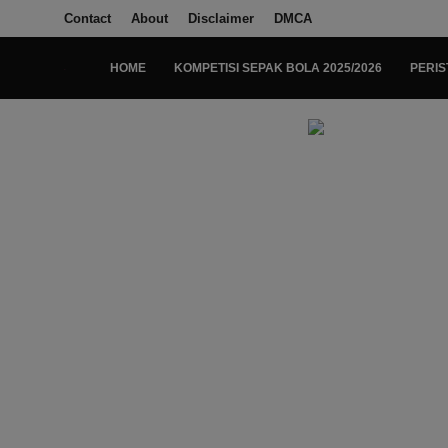
Contact
About
Disclaimer
DMCA
HOME
KOMPETISI SEPAK BOLA 2025/2026
PERIS
Login
Register
Home
Kompetisi Sepak Bola 2025/2026
Contact
About
Disclaimer
Peristiwa