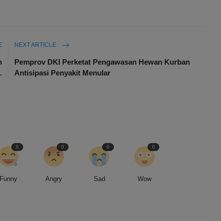
E
NEXT ARTICLE
h
Pemprov DKI Perketat Pengawasan Hewan Kurban
.
Antisipasi Penyakit Menular
0
0
0
0
Funny
Angry
Sad
Wow