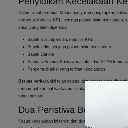
Penyidikan Kecelakaan Ker
Dalam rapat tersebut, Mariochristy mengungkapkan bahwa 
termasuk masinis KRL, penjaga palang pintu perlintasan, se
saksi yang telah diperiksa:
Bapak Suli Japarudin, masinis KRL
Bapak Udin, penjaga palang pintu perlintasan
Bapak Darkim
Saudara Erlando Kristiawan, saksi dari ATPM kendara
Pengemudi taksi yang terlibat kecelakaan
Berkas perkara
kini telah selesai dan segera akan disera
menambahkan bahwa kasus ini akan disidangkan di Pengad
tahun penjara.
Dua Peristiwa Berbeda da
Kasus kecelakaan ini terdiri dari dua peristiwa terpisah 