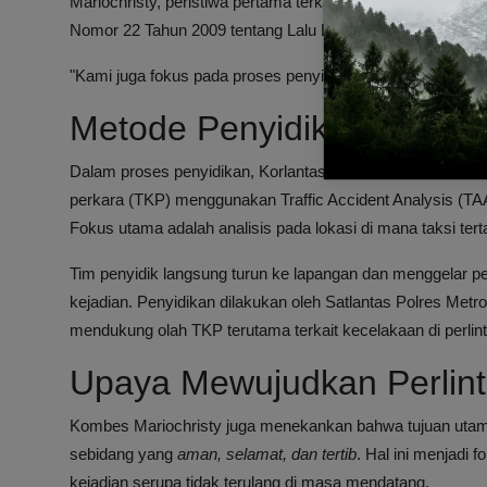
Mariochristy, peristiwa pertama terkait kecelakaan lalu l
Nomor 22 Tahun 2009 tentang Lalu Lintas dan Angkutan J
"Kami juga fokus pada proses penyidikan dan memastikan ked
Metode Penyidikan dan T
Dalam proses penyidikan, Korlantas Polri memanfaatkan te
perkara (TKP) menggunakan Traffic Accident Analysis (T
Fokus utama adalah analisis pada lokasi di mana taksi tert
Tim penyidik langsung turun ke lapangan dan menggelar pe
kejadian. Penyidikan dilakukan oleh Satlantas Polres Metro
mendukung olah TKP terutama terkait kecelakaan di perlin
Upaya Mewujudkan Perlin
Kombes Mariochristy juga menekankan bahwa tujuan utama 
sebidang yang
aman, selamat, dan tertib
. Hal ini menjadi 
kejadian serupa tidak terulang di masa mendatang.