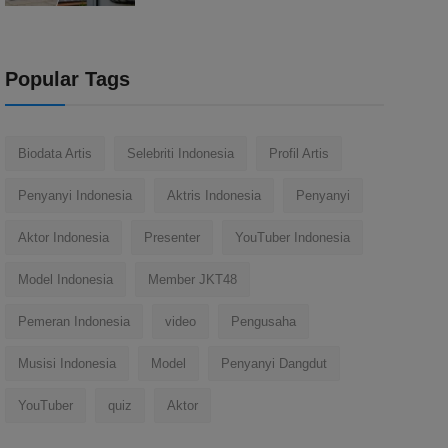
Popular Tags
Biodata Artis
Selebriti Indonesia
Profil Artis
Penyanyi Indonesia
Aktris Indonesia
Penyanyi
Aktor Indonesia
Presenter
YouTuber Indonesia
Model Indonesia
Member JKT48
Pemeran Indonesia
video
Pengusaha
Musisi Indonesia
Model
Penyanyi Dangdut
YouTuber
quiz
Aktor