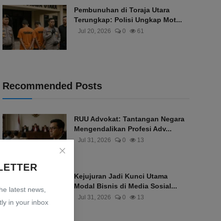
Pembunuhan di Toraja Utara
Terungkap: Polisi Ungkap Mot...
Jul 20, 2026
0
61
Recommended Posts
RUU Advokat: Tantangan Negara
Mengendalikan Profesi Adv...
Jul 31, 2026
0
13
LETTER
Kejujuran Jadi Kunci Utama
Modal Bisnis di Media Sosial...
the latest news,
Jul 31, 2026
0
13
ly in your inbox