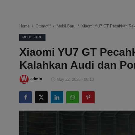
DMCA
Politik
Home
Otomotif
Mobil Baru
Xiaomi YU7 GT Pecahkan Reko
Ekonomi
MOBIL BARU
Xiaomi YU7 GT Pecahk
Internasional
Kalahkan Audi dan Po
Teknologi
Hiburan
admin
May 22, 2026 - 08:10
Kesehatan
Otomotif