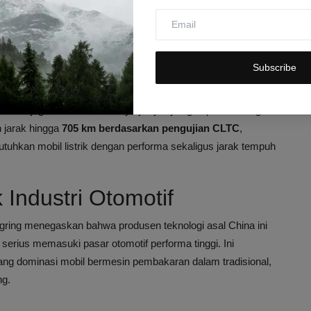
inkan motor listrik berputar hingga 28.000 rpm dengan
kau yang Mengagumkan
Subscribe
a kecepatan maksimum
300 km/jam (186 mph)
, menjadikannya
, SUV ini juga menawarkan daya jelajah yang impresif. Dengan
 jarak hingga
705 km berdasarkan pengujian CLTC
,
uhkan mobil listrik dengan performa sekaligus jarak tempuh
k Industri Otomotif
gring menegaskan bahwa produsen teknologi asal China ini
serius memasuki pasar otomotif performa tinggi. Ini
ang dominasi mobil bermesin pembakaran dalam tradisional,
ng.