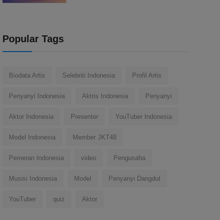
Popular Tags
Biodata Artis
Selebriti Indonesia
Profil Artis
Penyanyi Indonesia
Aktris Indonesia
Penyanyi
Aktor Indonesia
Presenter
YouTuber Indonesia
Model Indonesia
Member JKT48
Pemeran Indonesia
video
Pengusaha
Musisi Indonesia
Model
Penyanyi Dangdut
YouTuber
quiz
Aktor