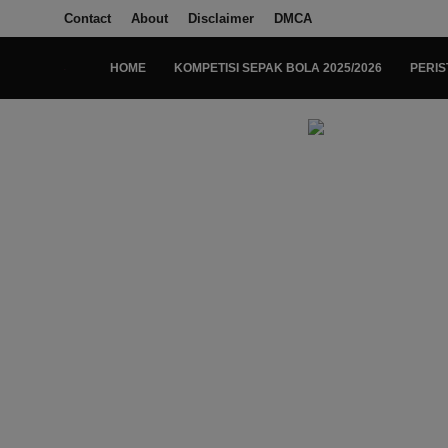
Contact
About
Disclaimer
DMCA
HOME
KOMPETISI SEPAK BOLA 2025/2026
PERIS
Login
Register
Home
Kompetisi Sepak Bola 2025/2026
Contact
About
Disclaimer
Peristiwa