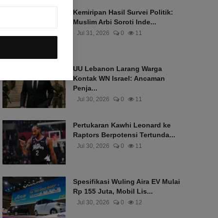
Kemiripan Hasil Survei Politik:
Muslim Arbi Soroti Inde...
Jul 31, 2026
0
11
UU Lebanon Larang Warga
Kontak WN Israel: Ancaman
Penja...
Jul 30, 2026
0
11
Pertukaran Kawhi Leonard ke
Raptors Berpotensi Tertunda...
Jul 30, 2026
0
11
Spesifikasi Wuling Aira EV Mulai
Rp 155 Juta, Mobil Lis...
Jul 30, 2026
0
12