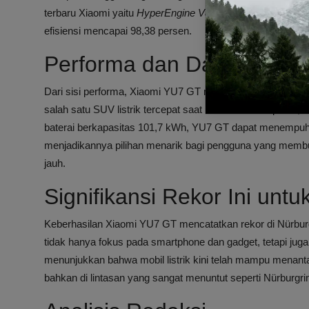
terbaru Xiaomi yaitu
HyperEngine V8S EVO
, yang memungk
efisiensi mencapai 98,38 persen.
Performa dan Daya Jang
Dari sisi performa, Xiaomi YU7 GT mampu melaju hingg
salah satu SUV listrik tercepat saat ini. Selain kecepatan
baterai berkapasitas 101,7 kWh, YU7 GT dapat menempuh
menjadikannya pilihan menarik bagi pengguna yang membut
jauh.
Signifikansi Rekor Ini untu
Keberhasilan Xiaomi YU7 GT mencatatkan rekor di Nürbur
tidak hanya fokus pada smartphone dan gadget, tetapi juga 
menunjukkan bahwa mobil listrik kini telah mampu menant
bahkan di lintasan yang sangat menuntut seperti Nürburgri