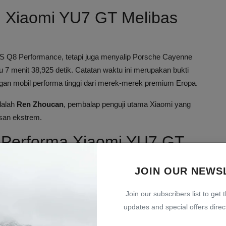
: Xiaomi YU7 GT Melibas
RS Q8 Performance, tetapi juga menyalip Porsche Cayenne
u 7 menit 38,925 detik. Catatan waktu ini merupakan bukti
an mobil performa tinggi dari merek-merek premium Eropa.
dalah
Ren Zhoucan
, pembalap penguji utama Xiaomi yang
san ekstrem.
k Performa Xiaomi YU7 GT
enghasilkan tenaga gabungan hingga
738 kW atau setara 990
JOIN OUR NEWS
r belakang menghasilkan 450 kW, serta didukung sistem
mal di berbagai kondisi lintasan.
Join our subscribers list to get 
updates and special offers direct
eramik untuk memastikan kemampuan pengereman optimal pada
rasi para ahli otomotif dari China dan Eropa, serta teknologi