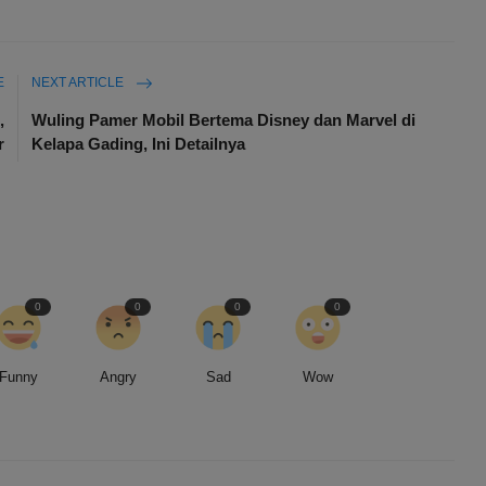
E
NEXT ARTICLE
,
Wuling Pamer Mobil Bertema Disney dan Marvel di
r
Kelapa Gading, Ini Detailnya
0
0
0
0
Funny
Angry
Sad
Wow