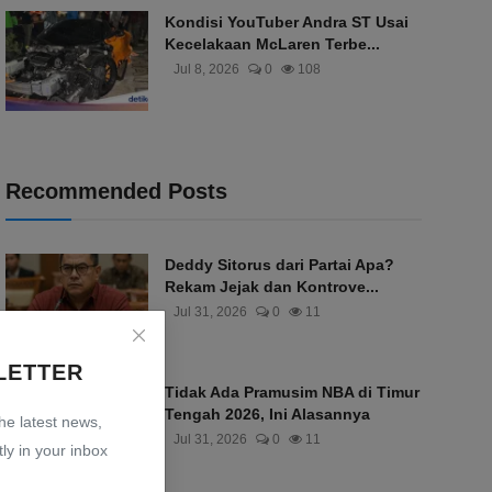
Kondisi YouTuber Andra ST Usai
Kecelakaan McLaren Terbe...
Jul 8, 2026
0
108
Recommended Posts
Deddy Sitorus dari Partai Apa?
Rekam Jejak dan Kontrove...
Jul 31, 2026
0
11
LETTER
Tidak Ada Pramusim NBA di Timur
Tengah 2026, Ini Alasannya
the latest news,
Jul 31, 2026
0
11
ly in your inbox