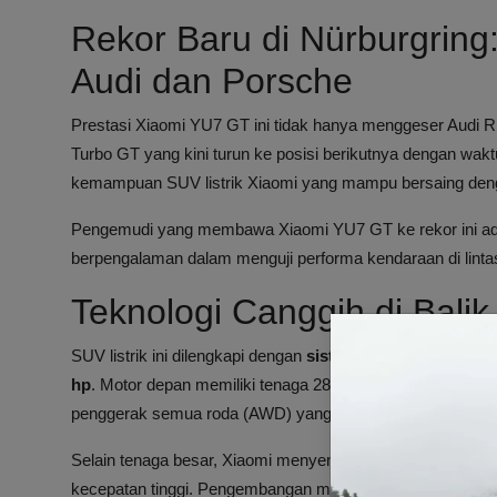
Rekor Baru di Nürburgring
Audi dan Porsche
Prestasi Xiaomi YU7 GT ini tidak hanya menggeser Audi 
Turbo GT yang kini turun ke posisi berikutnya dengan wakt
kemampuan SUV listrik Xiaomi yang mampu bersaing deng
Pengemudi yang membawa Xiaomi YU7 GT ke rekor ini a
berpengalaman dalam menguji performa kendaraan di linta
Teknologi Canggih di Bali
SUV listrik ini dilengkapi dengan
sistem dual-motor
yang m
hp
. Motor depan memiliki tenaga 288 kW, sementara moto
penggerak semua roda (AWD) yang memastikan traksi maksi
Selain tenaga besar, Xiaomi menyematkan rem karbon k
kecepatan tinggi. Pengembangan mobil ini melibatkan kolabo