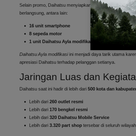
Selain promo, Daihatsu menyiapkan hadiah menarik bagi 
berlangsung, antara lain:
16 unit smartphone
8 sepeda motor
1 unit Daihatsu Ayla modifikasi spesial
yang diklai
Daihatsu Ayla modifikasi
ini menjadi daya tarik utama kare
apresiasi Daihatsu terhadap pelanggan setianya.
Jaringan Luas dan Kegiata
Daihatsu saat ini hadir di lebih dari
500 kota dan kabupate
Lebih dari
260 outlet resmi
Lebih dari
170 bengkel resmi
Lebih dari
320 Daihatsu Mobile Service
Lebih dari
3.320 part shop
tersebar di seluruh wilayah