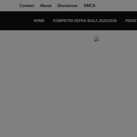
Contact
About
Disclaimer
DMCA
HOME
KOMPETISI SEPAK BOLA 2025/2026
PERIS
Login
Register
Home
Kompetisi Sepak Bola 2025/2026
Contact
About
Disclaimer
Peristiwa