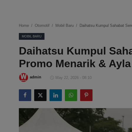
DMCA
Politik
Home
Otomotif
Mobil Baru
Daihatsu Kumpul Sahabat Sere
Ekonomi
MOBIL BARU
Daihatsu Kumpul Saha
Internasional
Promo Menarik & Ayla
Teknologi
Hiburan
admin
May 22, 2026 - 08:10
Kesehatan
Otomotif