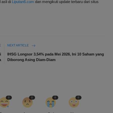
 asli di
Liputan6.com
dan mengikuti update terbaru dari situs
E
NEXT ARTICLE
i
IHSG Longsor 3,54% pada Mei 2026, Ini 10 Saham yang
a
Diborong Asing Diam-Diam
0
0
0
0