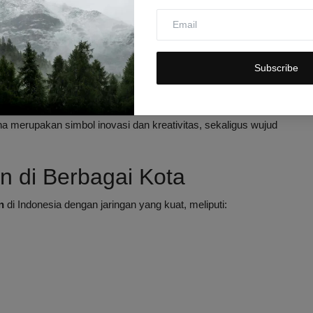
pelanggan yang melakukan transaksi selama periode program
Subscribe
m
langka dan hanya ada satu di Indonesia
na merupakan simbol inovasi dan kreativitas, sekaligus wujud
n di Berbagai Kota
n
di Indonesia dengan jaringan yang kuat, meliputi: