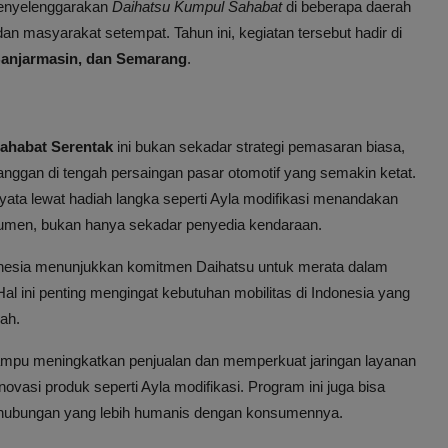
 menyelenggarakan
Daihatsu Kumpul Sahabat
di beberapa daerah
an masyarakat setempat. Tahun ini, kegiatan tersebut hadir di
Banjarmasin, dan Semarang
.
ahabat Serentak
ini bukan sekadar strategi pemasaran biasa,
anggan di tengah persaingan pasar otomotif yang semakin ketat.
ata lewat hadiah langka seperti Ayla modifikasi menandakan
nsumen, bukan hanya sekadar penyedia kendaraan.
ndonesia menunjukkan komitmen Daihatsu untuk merata dalam
l ini penting mengingat kebutuhan mobilitas di Indonesia yang
ah.
ampu meningkatkan penjualan dan memperkuat jaringan layanan
vasi produk seperti Ayla modifikasi. Program ini juga bisa
 hubungan yang lebih humanis dengan konsumennya.