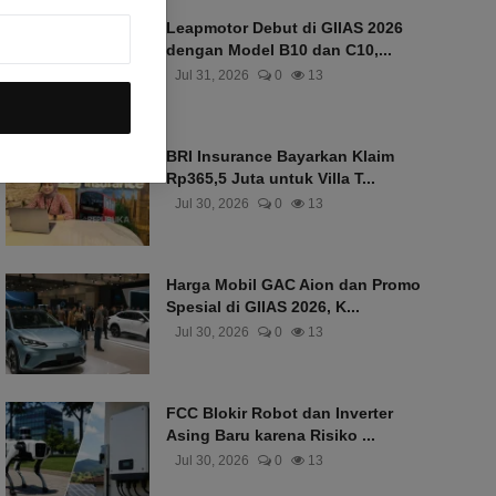
Leapmotor Debut di GIIAS 2026
dengan Model B10 dan C10,...
Jul 31, 2026
0
13
BRI Insurance Bayarkan Klaim
Rp365,5 Juta untuk Villa T...
Jul 30, 2026
0
13
Harga Mobil GAC Aion dan Promo
Spesial di GIIAS 2026, K...
Jul 30, 2026
0
13
FCC Blokir Robot dan Inverter
Asing Baru karena Risiko ...
Jul 30, 2026
0
13