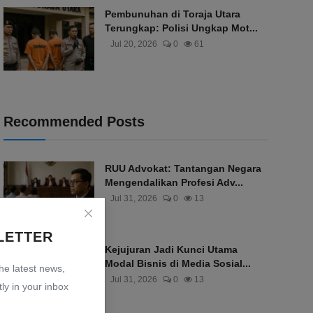
Pembunuhan di Toraja Utara
Terungkap: Polisi Ungkap Mot...
Jul 20, 2026
0
61
Recommended Posts
RUU Advokat: Tantangan Negara
Mengendalikan Profesi Adv...
Jul 31, 2026
0
13
LETTER
Kejujuran Jadi Kunci Utama
Modal Bisnis di Media Sosial...
the latest news,
Jul 31, 2026
0
13
ly in your inbox