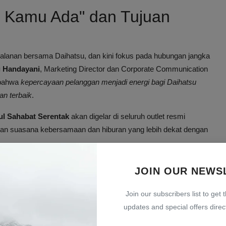
 Kamu Ada" dan Tujuan
alanan bersama Daihatsu, dan kini fokus pada hubungan jangka
g Handayani
, Marketing Director dan Corporate Communication
 bahwa
kepercayaan pelanggan menjadi energi bagi Daihatsu
an terbaik
.
l Sahabat Serentak
akan digelar di seluruh outlet resmi
takan suasana kebersamaan dan hiburan yang lebih dekat dengan
timewa dalam Program
JOIN OUR NEWS
si, tetapi juga menawarkan
beragam promo menarik
bagi
Join our subscribers list to get 
ambahan kendaraan baru, hingga
trade-in
kendaraan lama.
updates and special offers direct
g proses yang lebih mudah dan menguntungkan.