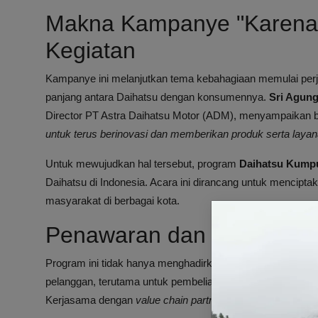
Makna Kampanye "Karena
Kegiatan
Kampanye ini melanjutkan tema kebahagiaan memulai perj
panjang antara Daihatsu dengan konsumennya.
Sri Agun
Director PT Astra Daihatsu Motor (ADM), menyampaikan
untuk terus berinovasi dan memberikan produk serta layan
Untuk mewujudkan hal tersebut, program
Daihatsu Kumpu
Daihatsu di Indonesia. Acara ini dirancang untuk mencip
masyarakat di berbagai kota.
Penawaran dan Hadiah Is
Program ini tidak hanya menghadirkan kemudahan transak
pelanggan, terutama untuk pembelian mobil pertama, pen
Kerjasama dengan
value chain partner
Daihatsu mendukun