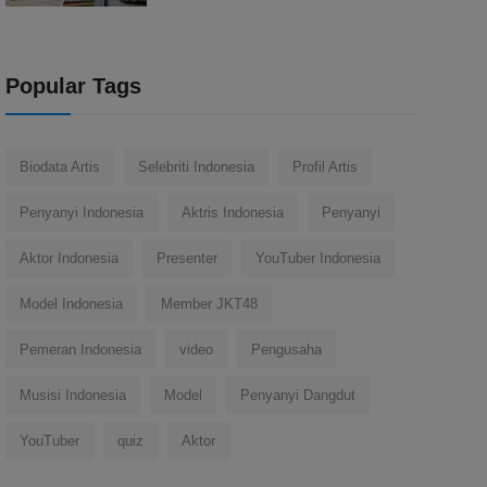
Popular Tags
Biodata Artis
Selebriti Indonesia
Profil Artis
Penyanyi Indonesia
Aktris Indonesia
Penyanyi
Aktor Indonesia
Presenter
YouTuber Indonesia
Model Indonesia
Member JKT48
Pemeran Indonesia
video
Pengusaha
Musisi Indonesia
Model
Penyanyi Dangdut
YouTuber
quiz
Aktor