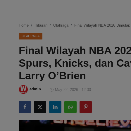
DMCA
Politik
Home
Hiburan
Olahraga
Final Wilayah NBA 2026 Dimulai: 
Ekonomi
OLAHRAGA
Final Wilayah NBA 202
Internasional
Spurs, Knicks, dan Cav
Teknologi
Larry O’Brien
Hiburan
admin
May 22, 2026 - 12:30
Kesehatan
Otomotif