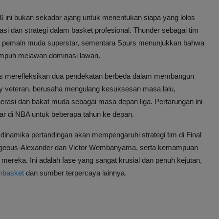
 ini bukan sekadar ajang untuk menentukan siapa yang lolos
asi dan strategi dalam basket profesional. Thunder sebagai tim
 pemain muda superstar, sementara Spurs menunjukkan bahwa
 ampuh melawan dominasi lawan.
iers merefleksikan dua pendekatan berbeda dalam membangun
y veteran, berusaha mengulang kesuksesan masa lalu,
asi dan bakat muda sebagai masa depan liga. Pertarungan ini
sar di NBA untuk beberapa tahun ke depan.
inamika pertandingan akan mempengaruhi strategi tim di Final
 Gilgeous-Alexander dan Victor Wembanyama, serta kemampuan
 mereka. Ini adalah fase yang sangat krusial dan penuh kejutan,
nbasket
dan sumber terpercaya lainnya.