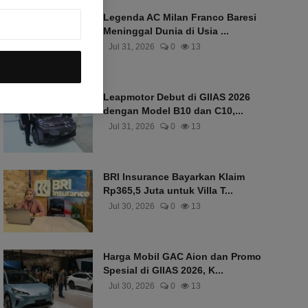
Legenda AC Milan Franco Baresi
Meninggal Dunia di Usia ...
Jul 31, 2026
0
13
Leapmotor Debut di GIIAS 2026
dengan Model B10 dan C10,...
Jul 31, 2026
0
13
BRI Insurance Bayarkan Klaim
Rp365,5 Juta untuk Villa T...
Jul 30, 2026
0
13
Harga Mobil GAC Aion dan Promo
Spesial di GIIAS 2026, K...
Jul 30, 2026
0
13