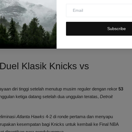
man playoff, mereka dikenal sebagai tim dengan transisi
a memiliki keunggulan head-to-head 4-1 atas Thunder selama
Subscribe
strategi.
n, 18 Mei 2026, dengan Thunder yang akan menggelar dua gim
Duel Klasik Knicks vs
yaan diri tinggi setelah menutup musim reguler dengan rekor
53
nggulan ketiga datang setelah dua unggulan teratas,
Detroit
liminasi
Atlanta Hawks
4-2 di ronde pertama dan menyapu
merupakan kesempatan bagi Knicks untuk kembali ke Final NBA
t dinantikan para pendukungnya.