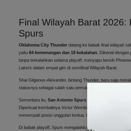
Final Wilayah Barat 2026:
Spurs
Oklahoma City Thunder
datang ke babak final wilayah se
yaitu
64 kemenangan dan 18 kekalahan
. Dikenal dengan 
tanpa terkalahkan selama playoff, menyapu bersih
Phoeni
Lakers
dalam empat gim di semifinal Wilayah Barat.
Shai Gilgeous-Alexander, bintang Thunder, baru saja me
statusnya sebagai salah satu pemain terbaik di liga saat ini
Sementara itu,
San Antonio Spurs
menjadi
dark horse
mus
Diperkuat kembalinya Victor Wembanyama yang pulih dar
menempati posisi unggulan kedua. Ini adalah penampilan pl
Di babak playoff, Spurs mengalahkan
Portland Trail Blazer