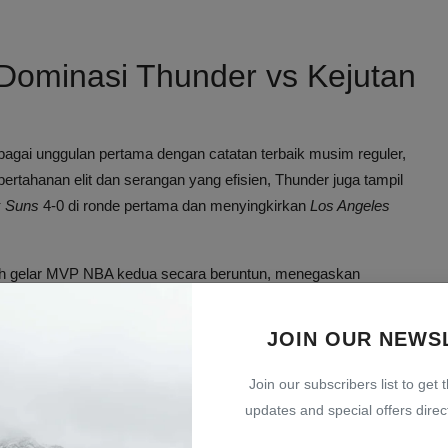
 Dominasi Thunder vs Kejutan
bagai unggulan pertama dengan catatan terbaik musim reguler,
pertahanan elit dan serangan yang efisien, Thunder juga tampil
x Suns
4-0 di ronde pertama dan menyingkirkan
Los Angeles
raih gelar MVP NBA kedua secara beruntun, menegaskan
.
JOIN OUR NEWS
im ini setelah comeback menakjubkan dari kondisi sulit.
i pembekuan darah, Spurs mencatatkan rekor
62-20
dan
Join our subscribers list to get 
ayoff Spurs pertama setelah tujuh tahun absen.
updates and special offers direct
s
4-1 dan menyingkirkan
Minnesota Timberwolves
di semifinal