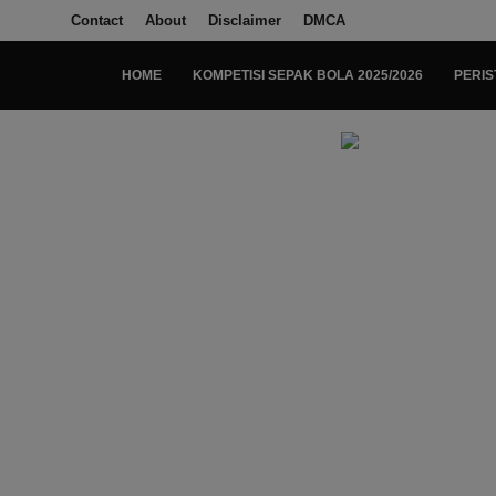
Contact
About
Disclaimer
DMCA
HOME
KOMPETISI SEPAK BOLA 2025/2026
PERIS
Login
Register
Home
Kompetisi Sepak Bola 2025/2026
Contact
About
Disclaimer
Peristiwa