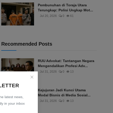
Pembunuhan di Toraja Utara
Terungkap: Polisi Ungkap Mot...
Jul 20, 2026
0
61
Recommended Posts
RUU Advokat: Tantangan Negara
Mengendalikan Profesi Adv...
Jul 31, 2026
0
13
LETTER
Kejujuran Jadi Kunci Utama
Modal Bisnis di Media Sosial...
the latest news,
Jul 31, 2026
0
13
ly in your inbox