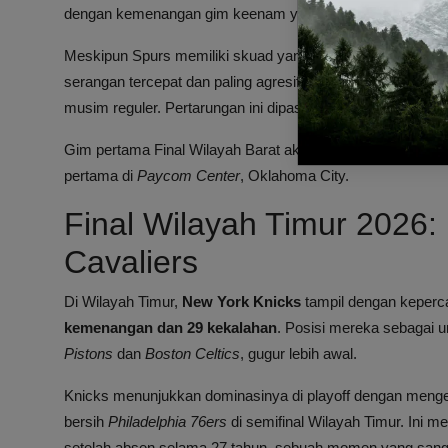
dengan kemenangan gim keenam yang menentukan.
Meskipun Spurs memiliki skuad yang relatif minim pengala
serangan tercepat dan paling agresif selama playoff, sert
musim reguler. Pertarungan ini dipastikan sengit dan penuh 
Gim pertama Final Wilayah Barat akan dimulai pada Seni
pertama di
Paycom Center
, Oklahoma City.
Final Wilayah Timur 2026: 
Cavaliers
Di Wilayah Timur,
New York Knicks
tampil dengan keperca
kemenangan dan 29 kekalahan
. Posisi mereka sebagai u
Pistons
dan
Boston Celtics
, gugur lebih awal.
Knicks menunjukkan dominasinya di playoff dengan menge
bersih
Philadelphia 76ers
di semifinal Wilayah Timur. Ini 
setelah absen selama 27 tahun, sebuah momen yang sanga