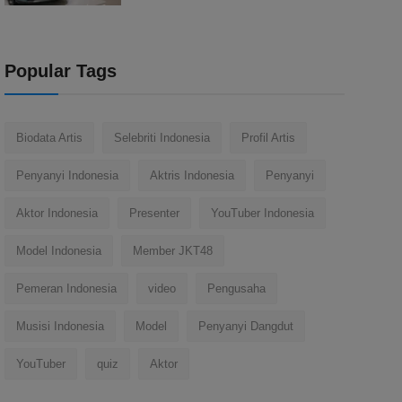
Popular Tags
Biodata Artis
Selebriti Indonesia
Profil Artis
Penyanyi Indonesia
Aktris Indonesia
Penyanyi
Aktor Indonesia
Presenter
YouTuber Indonesia
Model Indonesia
Member JKT48
Pemeran Indonesia
video
Pengusaha
Musisi Indonesia
Model
Penyanyi Dangdut
YouTuber
quiz
Aktor