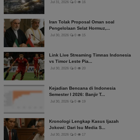
Jul 31, 2026
0
16
Iran Tolak Proposal Oman soal
Pengelolaan Selat Hormuz,...
Jul 30, 2026
0
15
Link Live Streaming Timnas Indonesia
vs Timor Leste Pia...
Jul 30, 2026
0
20
Kejadian Bencana di Indonesia
Semester I 2026: Banjir T...
Jul 30, 2026
0
19
Kronologi Lengkap Kasus Ijazah
Jokowi: Dari Isu Media S...
Jul 30, 2026
0
17