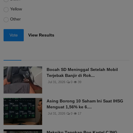
Yellow
Other
Vote
View Results
Bocah SD Meninggal Setelah Mobil
Terjebak Banjir di Rok...
Jul 31, 2026
0
39
Asing Borong 10 Saham Ini Saat IHSG
Menguat 1,56% ke 6....
Jul 31, 2026
0
17
Meksiko Tangkap Bos Kartel CJNG