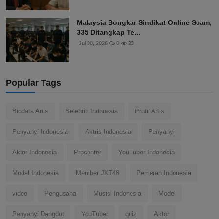
Malaysia Bongkar Sindikat Online Scam,
335 Ditangkap Te...
Jul 30, 2026
0
23
Popular Tags
Biodata Artis
Selebriti Indonesia
Profil Artis
Penyanyi Indonesia
Aktris Indonesia
Penyanyi
Aktor Indonesia
Presenter
YouTuber Indonesia
Model Indonesia
Member JKT48
Pemeran Indonesia
video
Pengusaha
Musisi Indonesia
Model
Penyanyi Dangdut
YouTuber
quiz
Aktor