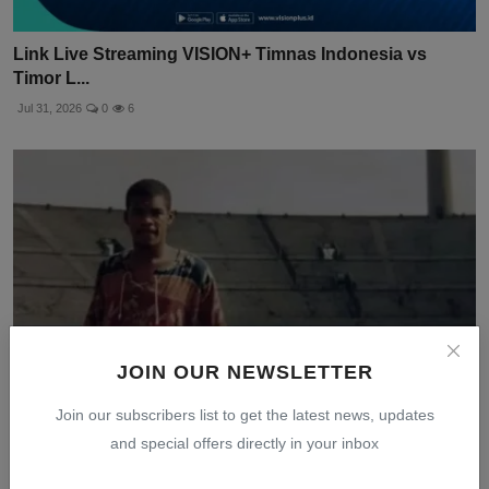
Link Live Streaming VISION+ Timnas Indonesia vs
Timor L...
Jul 31, 2026
0
6
JOIN OUR NEWSLETTER
Join our subscribers list to get the latest news, updates
and special offers directly in your inbox
Miro Baldo Bento, Mantan Striker Timnas Indonesia
yang ...