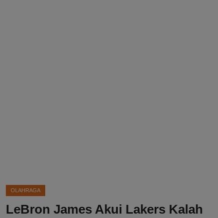
DMCA
Politik
Ekonomi
Internasional
Teknologi
Hiburan
Kesehatan
Otomotif
OLAHRAGA
LeBron James Akui Lakers Kalah