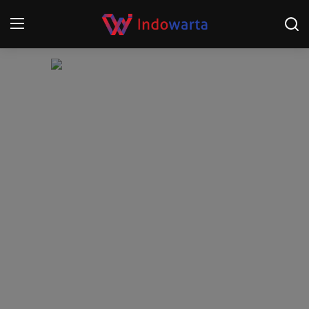
Login
Register
Home
Kompetisi Sepak Bola 2025/2026
Contact
About
Disclaimer
Peristiwa