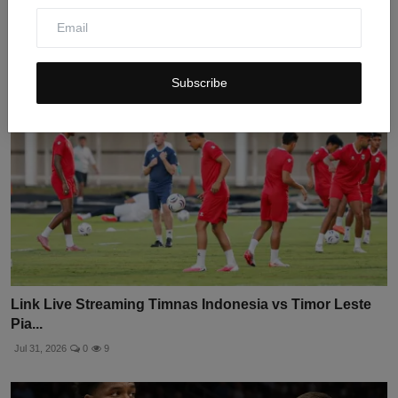
Jul 31, 2026
0
10
Subscribe
Link Live Streaming Timnas Indonesia vs Timor Leste
Pia...
Jul 31, 2026
0
9