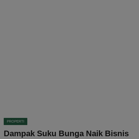
DMCA
Politik
Ekonomi
Internasional
Teknologi
Hiburan
Kesehatan
Otomotif
PROPERTI
Dampak Suku Bunga Naik Bisnis