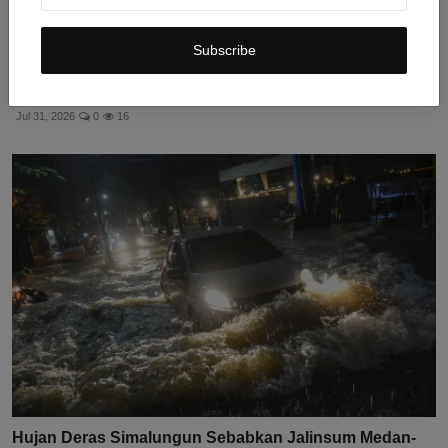
Subscribe
Asing Borong 10 Saham Ini Saat IHSG Menguat 1,56%
ke 6....
Jul 31, 2026
0
16
Hujan Deras Simalungun Sebabkan Jalinsum Medan-