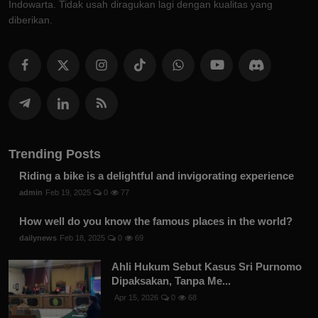
Indowarta. Tidak usah diragukan lagi dengan kualitas yang
diberikan.
Trending Posts
Riding a bike is a delightful and invigorating experience
admin
Feb 19, 2025
0
77
How well do you know the famous places in the world?
dailynews
Feb 18, 2025
0
69
Ahli Hukum Sebut Kasus Sri Purnomo
Dipaksakan, Tanpa Me...
Apr 15, 2026
0
68