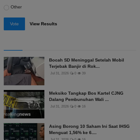
Other
Vote
View Results
Bocah SD Meninggal Setelah Mobil
Terjebak Banjir di Rok...
Jul 31, 2026
0
39
Meksiko Tangkap Bos Kartel CJNG
Dalang Pembunuhan Wali ...
Jul 31, 2026
0
16
Asing Borong 10 Saham Ini Saat IHSG
Menguat 1,56% ke 6....
Jul 31, 2026
0
16