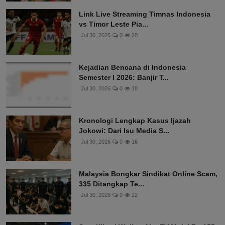
Link Live Streaming Timnas Indonesia
vs Timor Leste Pia...
Jul 30, 2026
0
20
Kejadian Bencana di Indonesia
Semester I 2026: Banjir T...
Jul 30, 2026
0
18
Kronologi Lengkap Kasus Ijazah
Jokowi: Dari Isu Media S...
Jul 30, 2026
0
16
Malaysia Bongkar Sindikat Online Scam,
335 Ditangkap Te...
Jul 30, 2026
0
22