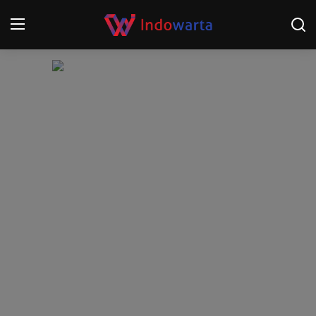
Login
Register
Home
Kompetisi Sepak Bola 2025/2026
Contact
About
Disclaimer
Peristiwa