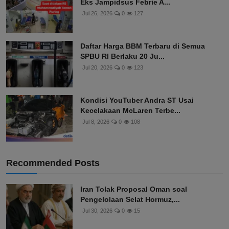
Eks Jampidsus Febrie A...
Jul 26, 2026
0
127
Daftar Harga BBM Terbaru di Semua
SPBU RI Berlaku 20 Ju...
Jul 20, 2026
0
123
Kondisi YouTuber Andra ST Usai
Kecelakaan McLaren Terbe...
Jul 8, 2026
0
108
Recommended Posts
Iran Tolak Proposal Oman soal
Pengelolaan Selat Hormuz,...
Jul 30, 2026
0
15