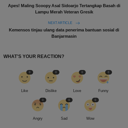
Apes! Maling Scoopy Asal Sidoarjo Tertangkap Basah di
Lampu Merah Veteran Gresik
NEXT ARTICLE
Kemensos tinjau ulang data penerima bantuan sosial di
Banjarmasin
WHAT'S YOUR REACTION?
0
0
0
0
Like
Dislike
Love
Funny
0
0
0
Angry
Sad
Wow