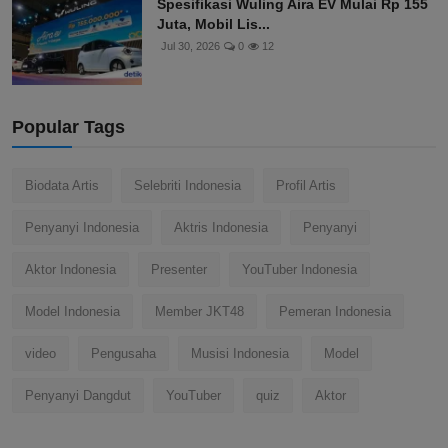
Spesifikasi Wuling Aira EV Mulai Rp 155
Juta, Mobil Lis...
Jul 30, 2026
0
12
Popular Tags
Biodata Artis
Selebriti Indonesia
Profil Artis
Penyanyi Indonesia
Aktris Indonesia
Penyanyi
Aktor Indonesia
Presenter
YouTuber Indonesia
Model Indonesia
Member JKT48
Pemeran Indonesia
video
Pengusaha
Musisi Indonesia
Model
Penyanyi Dangdut
YouTuber
quiz
Aktor