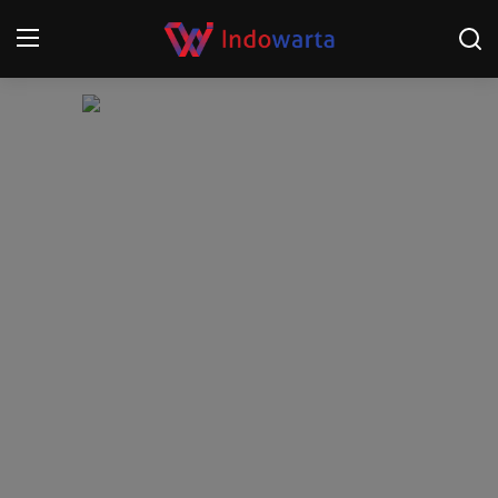
Login
Register
Home
Kompetisi Sepak Bola 2025/2026
Contact
About
Disclaimer
Peristiwa