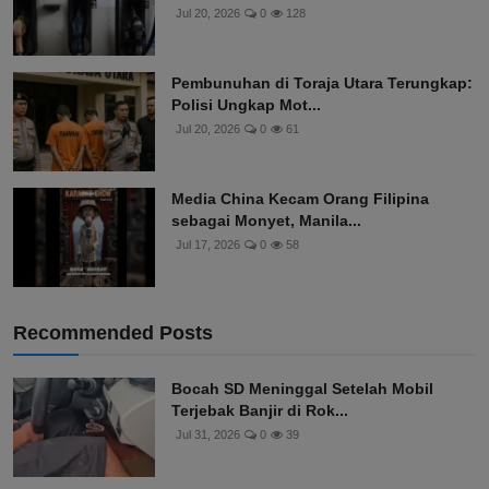
Jul 20, 2026
0
128
Pembunuhan di Toraja Utara Terungkap:
Polisi Ungkap Mot...
Jul 20, 2026
0
61
Media China Kecam Orang Filipina
sebagai Monyet, Manila...
Jul 17, 2026
0
58
Recommended Posts
Bocah SD Meninggal Setelah Mobil
Terjebak Banjir di Rok...
Jul 31, 2026
0
39