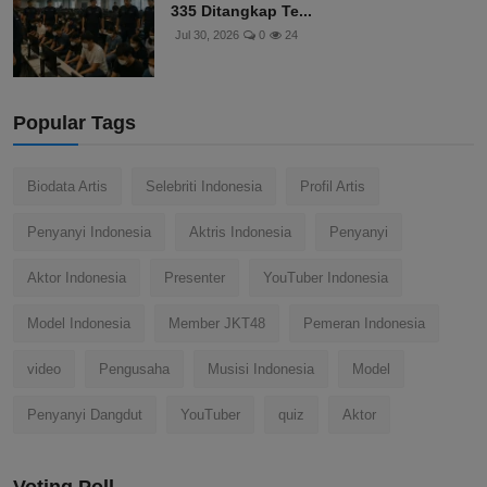
335 Ditangkap Te...
Jul 30, 2026
0
24
Popular Tags
Biodata Artis
Selebriti Indonesia
Profil Artis
Penyanyi Indonesia
Aktris Indonesia
Penyanyi
Aktor Indonesia
Presenter
YouTuber Indonesia
Model Indonesia
Member JKT48
Pemeran Indonesia
video
Pengusaha
Musisi Indonesia
Model
Penyanyi Dangdut
YouTuber
quiz
Aktor