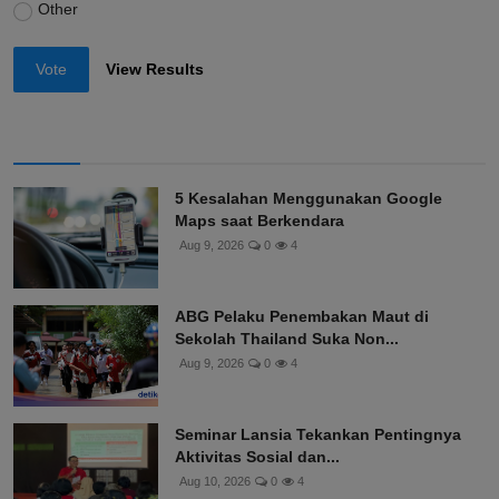
Other
Vote
View Results
5 Kesalahan Menggunakan Google
Maps saat Berkendara
Aug 9, 2026
0
4
ABG Pelaku Penembakan Maut di
Sekolah Thailand Suka Non...
Aug 9, 2026
0
4
Seminar Lansia Tekankan Pentingnya
Aktivitas Sosial dan...
Aug 10, 2026
0
4