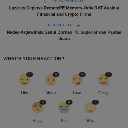
PREVIOUS ARTICLE
Lazarus Deploys RemotePE Memory-Only RAT Against
Financial and Crypto Firms
NEXT ARTICLE
Nadeo Argawinata Sebut Borneo FC Superior dan Pantas
Juara
WHAT'S YOUR REACTION?
0
0
0
0
Like
Dislike
Love
Funny
0
0
0
Angry
Sad
Wow