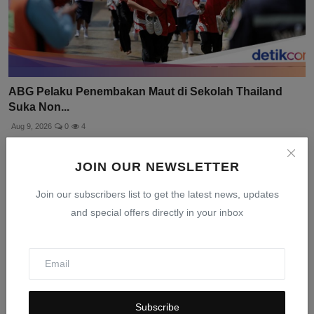
ABG Pelaku Penembakan Maut di Sekolah Thailand
Suka Non...
Aug 9, 2026
0
4
JOIN OUR NEWSLETTER
Join our subscribers list to get the latest news, updates
and special offers directly in your inbox
Subscribe