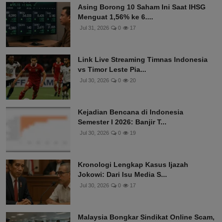
Asing Borong 10 Saham Ini Saat IHSG
Menguat 1,56% ke 6....
Jul 31, 2026
0
17
Link Live Streaming Timnas Indonesia
vs Timor Leste Pia...
Jul 30, 2026
0
20
Kejadian Bencana di Indonesia
Semester I 2026: Banjir T...
Jul 30, 2026
0
19
Kronologi Lengkap Kasus Ijazah
Jokowi: Dari Isu Media S...
Jul 30, 2026
0
17
Malaysia Bongkar Sindikat Online Scam,