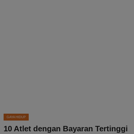
DMCA
Politik
Ekonomi
Internasional
Teknologi
Hiburan
Kesehatan
Otomotif
GAYA HIDUP
10 Atlet dengan Bayaran Tertinggi