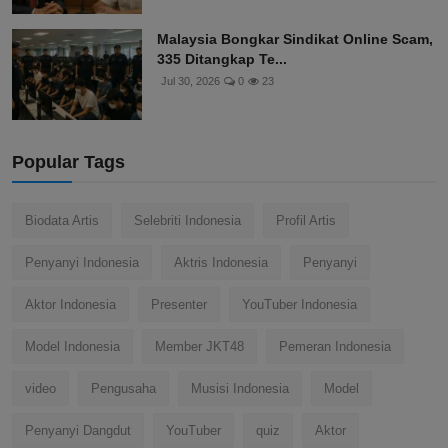
Malaysia Bongkar Sindikat Online Scam,
335 Ditangkap Te...
Jul 30, 2026
0
23
Popular Tags
Biodata Artis
Selebriti Indonesia
Profil Artis
Penyanyi Indonesia
Aktris Indonesia
Penyanyi
Aktor Indonesia
Presenter
YouTuber Indonesia
Model Indonesia
Member JKT48
Pemeran Indonesia
video
Pengusaha
Musisi Indonesia
Model
Penyanyi Dangdut
YouTuber
quiz
Aktor