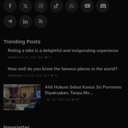
Trending Posts
Riding a bike is a delightful and invigorating experience
admin
Feb 19, 2025
0
77
How well do you know the famous places in the world?
dailynews
Feb 18, 2025
0
70
Ahli Hukum Sebut Kasus Sri Purnomo
Dipaksakan, Tanpa Me...
Apr 15, 2026
0
69
Newsletter