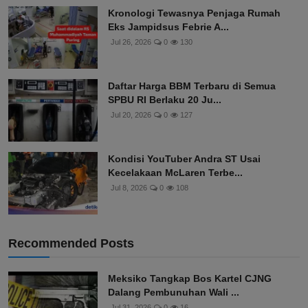
Kronologi Tewasnya Penjaga Rumah
Eks Jampidsus Febrie A...
Jul 26, 2026
0
130
Daftar Harga BBM Terbaru di Semua
SPBU RI Berlaku 20 Ju...
Jul 20, 2026
0
127
Kondisi YouTuber Andra ST Usai
Kecelakaan McLaren Terbe...
Jul 8, 2026
0
108
Recommended Posts
Meksiko Tangkap Bos Kartel CJNG
Dalang Pembunuhan Wali ...
Jul 31, 2026
0
16