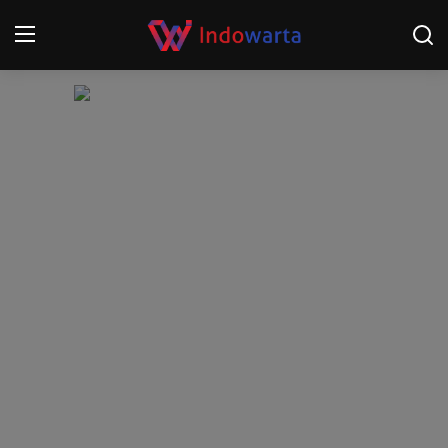
Login
Register
Home
Kompetisi Sepak Bola 2025/2026
Contact
About
Disclaimer
Peristiwa