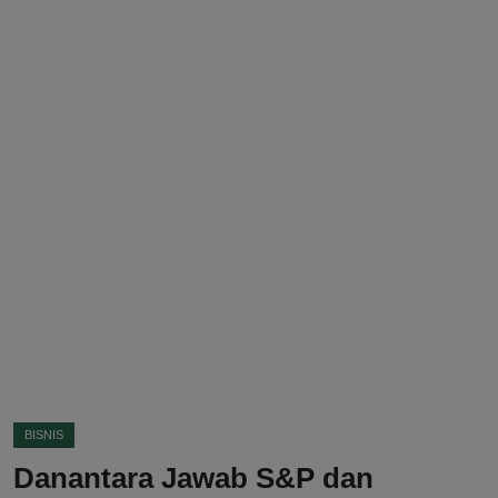
DMCA
Politik
Ekonomi
Internasional
Teknologi
Hiburan
Kesehatan
Otomotif
BISNIS
Danantara Jawab S&P dan