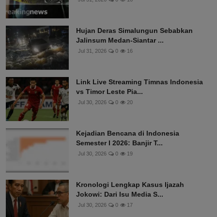
Hujan Deras Simalungun Sebabkan
Jalinsum Medan-Siantar ...
Jul 31, 2026
0
16
Link Live Streaming Timnas Indonesia
vs Timor Leste Pia...
Jul 30, 2026
0
20
Kejadian Bencana di Indonesia
Semester I 2026: Banjir T...
Jul 30, 2026
0
19
Kronologi Lengkap Kasus Ijazah
Jokowi: Dari Isu Media S...
Jul 30, 2026
0
17