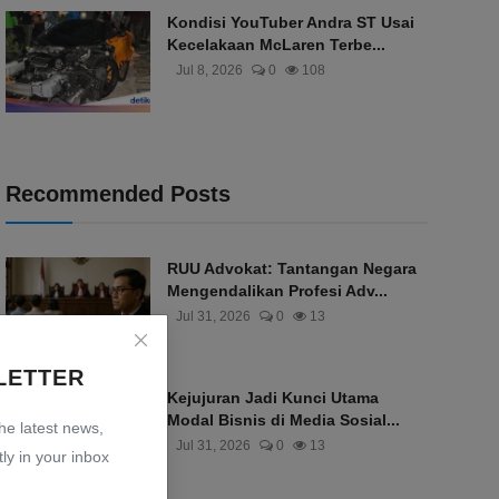
Kondisi YouTuber Andra ST Usai
Kecelakaan McLaren Terbe...
Jul 8, 2026
0
108
Recommended Posts
RUU Advokat: Tantangan Negara
Mengendalikan Profesi Adv...
Jul 31, 2026
0
13
LETTER
Kejujuran Jadi Kunci Utama
Modal Bisnis di Media Sosial...
the latest news,
Jul 31, 2026
0
13
ly in your inbox