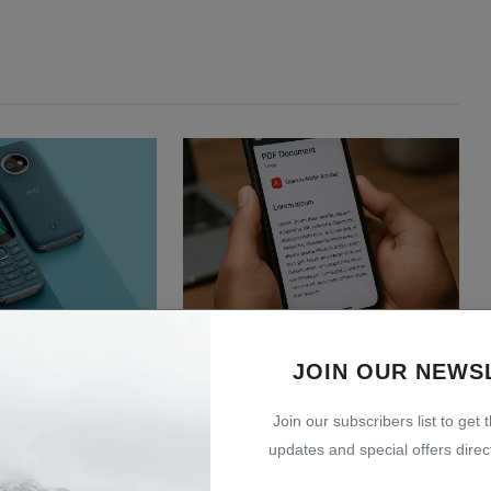
eld Resmi
WhatsApp Bisa Buka File PDF
Feature Phone
Langsung dengan Integrasi A...
JOIN OUR NEWS
Jul 24, 2026
0
8
15
Join our subscribers list to get 
updates and special offers direct