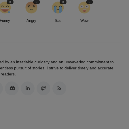
0
0
0
0
Funny
Angry
Sad
Wow
led by an insatiable curiosity and an unwavering commitment to
entless pursuit of stories, I strive to deliver timely and accurate
 readers.