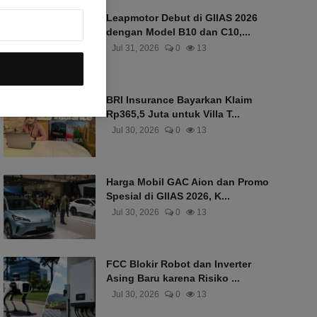
Leapmotor Debut di GIIAS 2026
dengan Model B10 dan C10,...
Jul 31, 2026
0
13
BRI Insurance Bayarkan Klaim
Rp365,5 Juta untuk Villa T...
Jul 30, 2026
0
13
Harga Mobil GAC Aion dan Promo
Spesial di GIIAS 2026, K...
Jul 30, 2026
0
13
FCC Blokir Robot dan Inverter
Asing Baru karena Risiko ...
Jul 30, 2026
0
13