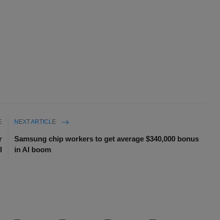
E
NEXT ARTICLE
r
Samsung chip workers to get average $340,000 bonus
I
in AI boom