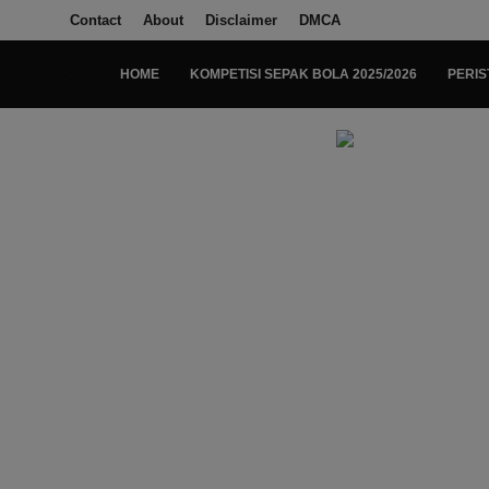
Contact
About
Disclaimer
DMCA
HOME
KOMPETISI SEPAK BOLA 2025/2026
PERIS
Login
Register
Home
Kompetisi Sepak Bola 2025/2026
Contact
About
Disclaimer
Peristiwa