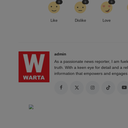
0
0
0
Like
Dislike
Love
admin
As a passionate news reporter, I am fue
truth. With a keen eye for detail and a rel
information that empowers and engages