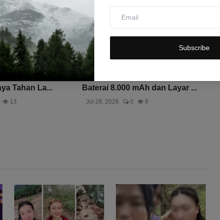
Subscribe
Tertunda: Masalah
POCO M8 Power Resmi Bocor:
ya Tahan La...
Baterai 8.000 mAh dan Layar ...
13
Jul 28, 2026
0
9