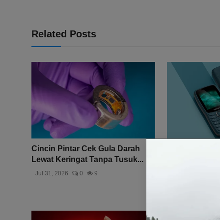
Related Posts
Cincin Pintar Cek Gula Darah
Nokia 123 Shi
Lewat Keringat Tanpa Tusuk...
Diluncurkan: 
Tahan...
Jul 31, 2026
0
9
Jul 26, 2026
0