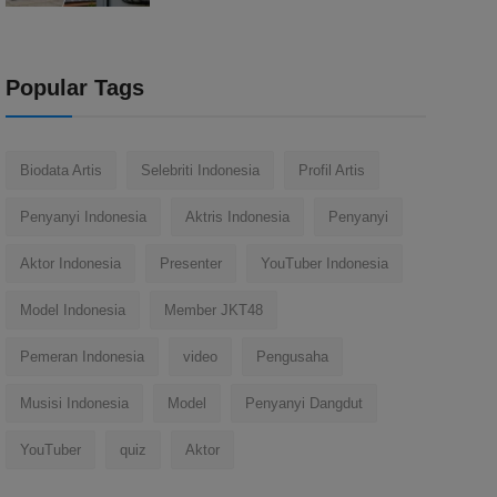
Popular Tags
Biodata Artis
Selebriti Indonesia
Profil Artis
Penyanyi Indonesia
Aktris Indonesia
Penyanyi
Aktor Indonesia
Presenter
YouTuber Indonesia
Model Indonesia
Member JKT48
Pemeran Indonesia
video
Pengusaha
Musisi Indonesia
Model
Penyanyi Dangdut
YouTuber
quiz
Aktor