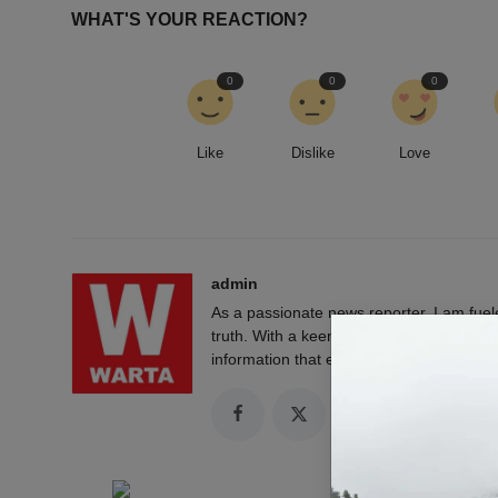
WHAT'S YOUR REACTION?
0
0
0
Like
Dislike
Love
admin
As a passionate news reporter, I am fue
truth. With a keen eye for detail and a rel
information that empowers and engages