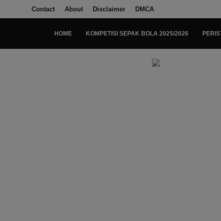
Contact
About
Disclaimer
DMCA
HOME
KOMPETISI SEPAK BOLA 2025/2026
PERIS
Login
Register
Home
Kompetisi Sepak Bola 2025/2026
Contact
About
Disclaimer
Peristiwa