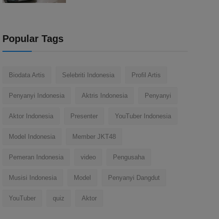
Popular Tags
Biodata Artis
Selebriti Indonesia
Profil Artis
Penyanyi Indonesia
Aktris Indonesia
Penyanyi
Aktor Indonesia
Presenter
YouTuber Indonesia
Model Indonesia
Member JKT48
Pemeran Indonesia
video
Pengusaha
Musisi Indonesia
Model
Penyanyi Dangdut
YouTuber
quiz
Aktor