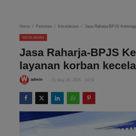
DMCA
Politik
Home
Peristiwa
Kecelakaan
Jasa Raharja-BPJS Ketenaga
Ekonomi
KECELAKAAN
Jasa Raharja-BPJS Ke
Internasional
layanan korban kecel
Teknologi
Hiburan
admin
May 26, 2026 - 14:50
Kesehatan
Otomotif