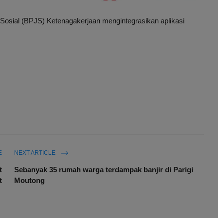
osial (BPJS) Ketenagakerjaan mengintegrasikan aplikasi
E
NEXT ARTICLE
t
Sebanyak 35 rumah warga terdampak banjir di Parigi
t
Moutong