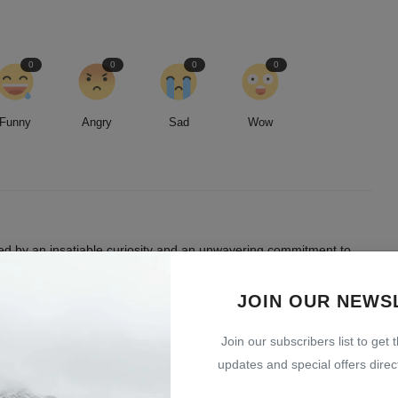
0
0
0
0
Funny
Angry
Sad
Wow
led by an insatiable curiosity and an unwavering commitment to
entless pursuit of stories, I strive to deliver timely and accurate
 readers.
JOIN OUR NEWS
Join our subscribers list to get 
updates and special offers direct