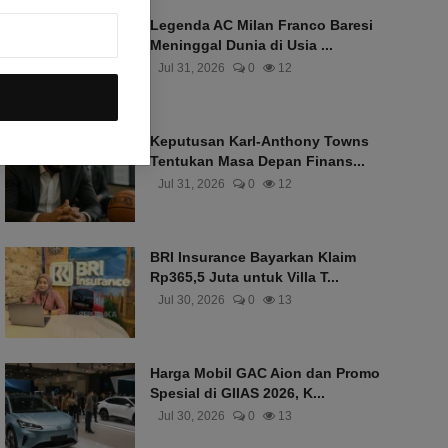
Legenda AC Milan Franco Baresi
Meninggal Dunia di Usia ...
Jul 31, 2026
0
12
Keputusan Karl-Anthony Towns
Tentukan Masa Depan Finans...
Jul 31, 2026
0
12
BRI Insurance Bayarkan Klaim
Rp365,5 Juta untuk Villa T...
Jul 30, 2026
0
13
Harga Mobil GAC Aion dan Promo
Spesial di GIIAS 2026, K...
Jul 30, 2026
0
13