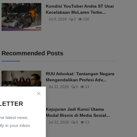
Kondisi YouTuber Andra ST Usai
Kecelakaan McLaren Terbe...
Jul 8, 2026
0
108
Recommended Posts
RUU Advokat: Tantangan Negara
Mengendalikan Profesi Adv...
Jul 31, 2026
0
13
LETTER
Kejujuran Jadi Kunci Utama
Modal Bisnis di Media Sosial...
the latest news,
Jul 31, 2026
0
13
ly in your inbox