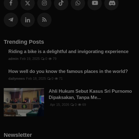
Trending Posts
Riding a bike is a delightful and invigorating experience
admin
Feb 19, 2025
0
79
How well do you know the famous places in the world?
dailynews
Feb 18, 2025
0
71
Ahli Hukum Sebut Kasus Sri Purnomo
Dipaksakan, Tanpa Me...
Apr 15, 2026
0
69
Newsletter