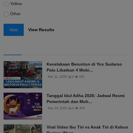
Yellow
Other
Vote
View Results
Kecelakaan Beruntun di Yos Sudarso
Palu Libatkan 4 Mobi...
Mar 11, 2026
0
425
Tanggal Idul Adha 2026: Jadwal Resmi
Pemerintah dan Muh...
Mar 24, 2026
0
404
Viral Video Ibu Tiri vs Anak Tiri di Kebun
Durian: Wasp...