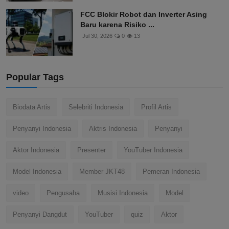
FCC Blokir Robot dan Inverter Asing
Baru karena Risiko ...
Jul 30, 2026
0
13
Popular Tags
Biodata Artis
Selebriti Indonesia
Profil Artis
Penyanyi Indonesia
Aktris Indonesia
Penyanyi
Aktor Indonesia
Presenter
YouTuber Indonesia
Model Indonesia
Member JKT48
Pemeran Indonesia
video
Pengusaha
Musisi Indonesia
Model
Penyanyi Dangdut
YouTuber
quiz
Aktor