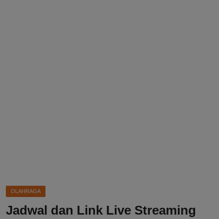
DMCA
Politik
Ekonomi
Internasional
Teknologi
Hiburan
Kesehatan
Otomotif
OLAHRAGA
Jadwal dan Link Live Streaming