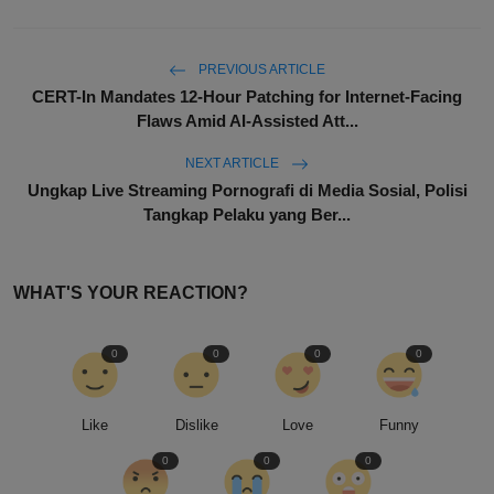
PREVIOUS ARTICLE
CERT-In Mandates 12-Hour Patching for Internet-Facing
Flaws Amid AI-Assisted Att...
NEXT ARTICLE
Ungkap Live Streaming Pornografi di Media Sosial, Polisi
Tangkap Pelaku yang Ber...
WHAT'S YOUR REACTION?
0
0
0
0
Like
Dislike
Love
Funny
0
0
0