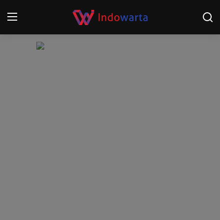
Login
Register
Home
Kompetisi Sepak Bola 2025/2026
Contact
About
Disclaimer
Peristiwa