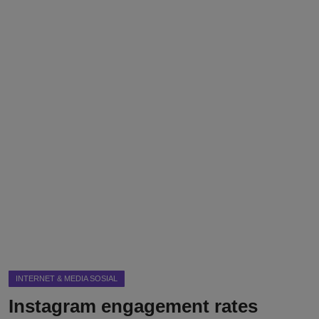
DMCA
Politik
Ekonomi
Internasional
Teknologi
Hiburan
Kesehatan
Otomotif
INTERNET & MEDIA SOSIAL
Instagram engagement rates