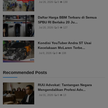
Jul 26, 2026
0
130
Daftar Harga BBM Terbaru di Semua
SPBU RI Berlaku 20 Ju...
Jul 20, 2026
0
127
Kondisi YouTuber Andra ST Usai
Kecelakaan McLaren Terbe...
Jul 8, 2026
0
108
Recommended Posts
RUU Advokat: Tantangan Negara
Mengendalikan Profesi Adv...
Jul 31, 2026
0
13