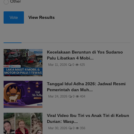
Other
Vote
View Results
Kecelakaan Beruntun di Yos Sudarso
Palu Libatkan 4 Mobi...
Mar 11, 2026
0
425
Tanggal Idul Adha 2026: Jadwal Resmi
Pemerintah dan Muh...
Mar 24, 2026
0
404
Viral Video Ibu Tiri vs Anak Tiri di Kebun
Durian: Wasp...
Mar 30, 2026
0
356