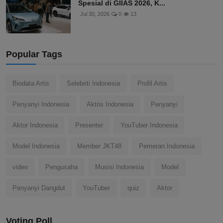
Spesial di GIIAS 2026, K...
Jul 30, 2026
0
13
Popular Tags
Biodata Artis
Selebriti Indonesia
Profil Artis
Penyanyi Indonesia
Aktris Indonesia
Penyanyi
Aktor Indonesia
Presenter
YouTuber Indonesia
Model Indonesia
Member JKT48
Pemeran Indonesia
video
Pengusaha
Musisi Indonesia
Model
Penyanyi Dangdut
YouTuber
quiz
Aktor
Voting Poll