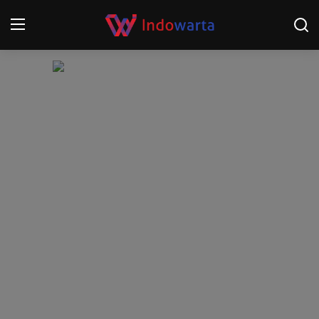
Login
Register
Home
Kompetisi Sepak Bola 2025/2026
Contact
About
Disclaimer
Peristiwa