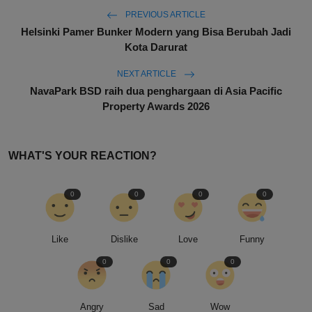
PREVIOUS ARTICLE
Helsinki Pamer Bunker Modern yang Bisa Berubah Jadi
Kota Darurat
NEXT ARTICLE
NavaPark BSD raih dua penghargaan di Asia Pacific
Property Awards 2026
WHAT'S YOUR REACTION?
0
0
0
0
Like
Dislike
Love
Funny
0
0
0
Angry
Sad
Wow