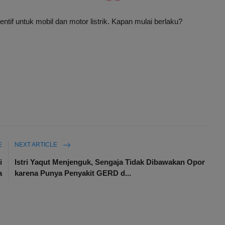
 untuk mobil dan motor listrik. Kapan mulai berlaku?
E
NEXT ARTICLE
i
Istri Yaqut Menjenguk, Sengaja Tidak Dibawakan Opor
a
karena Punya Penyakit GERD d...