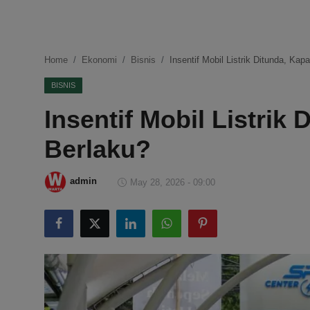
DMCA
Politik
Home
Ekonomi
Bisnis
Insentif Mobil Listrik Ditunda, Ka
Ekonomi
BISNIS
Insentif Mobil Listrik
Internasional
Berlaku?
Teknologi
Hiburan
admin
May 28, 2026 - 09:00
Kesehatan
Otomotif