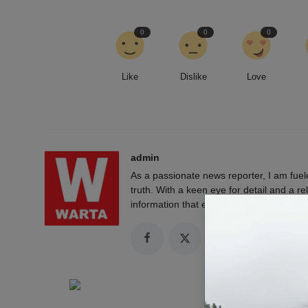
0
0
0
Like
Dislike
Love
admin
As a passionate news reporter, I am fue
truth. With a keen eye for detail and a rel
information that empowers and engages