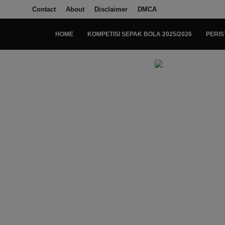
Contact
About
Disclaimer
DMCA
HOME
KOMPETISI SEPAK BOLA 2025/2026
PERIS
Login
Register
Home
Kompetisi Sepak Bola 2025/2026
Contact
About
Disclaimer
Peristiwa