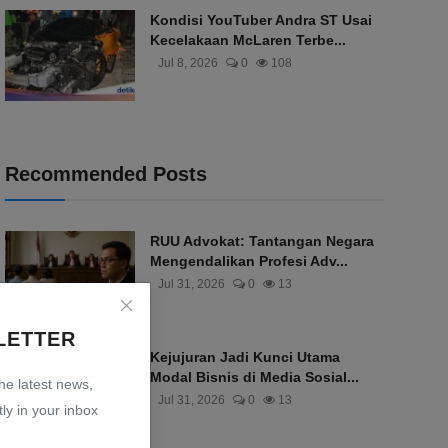
Kondisi YouTuber Andra ST Usai
Kecelakaan McLaren Terbe...
Jul 8, 2026
0
108
Recommended Posts
RUU Advokat: Tantangan Negara
Mengendalikan Profesi Adv...
Jul 31, 2026
0
13
LETTER
Kejujuran Jadi Kunci Utama
Modal Bisnis di Media Sosial...
the latest news,
Jul 31, 2026
0
13
ly in your inbox