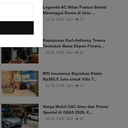
Legenda AC Milan Franco Baresi
Meninggal Dunia di Usia ...
Jul 31, 2026
0
12
Keputusan Karl-Anthony Towns
Tentukan Masa Depan Finans...
Jul 31, 2026
0
12
BRI Insurance Bayarkan Klaim
Rp365,5 Juta untuk Villa T...
Jul 30, 2026
0
13
Harga Mobil GAC Aion dan Promo
Spesial di GIIAS 2026, K...
Jul 30, 2026
0
13