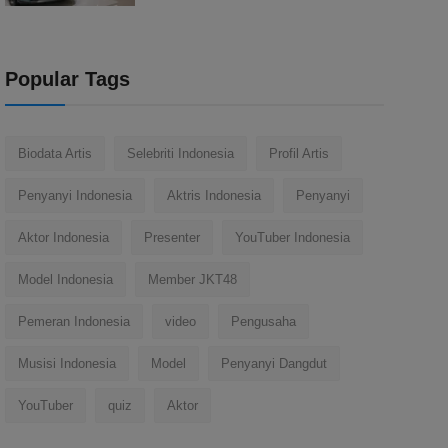
Popular Tags
Biodata Artis
Selebriti Indonesia
Profil Artis
Penyanyi Indonesia
Aktris Indonesia
Penyanyi
Aktor Indonesia
Presenter
YouTuber Indonesia
Model Indonesia
Member JKT48
Pemeran Indonesia
video
Pengusaha
Musisi Indonesia
Model
Penyanyi Dangdut
YouTuber
quiz
Aktor