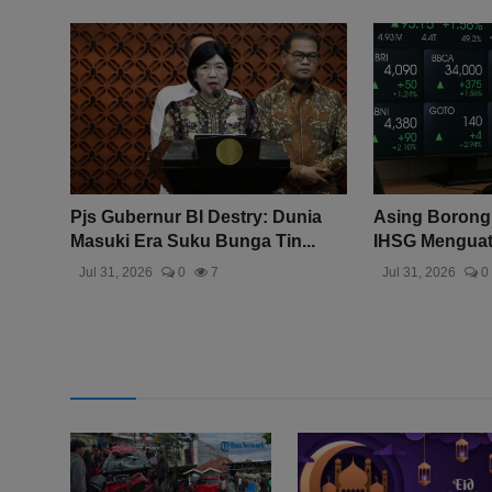
Pjs Gubernur BI Destry: Dunia
Asing Borong 
Masuki Era Suku Bunga Tin...
IHSG Menguat 1
Jul 31, 2026
0
7
Jul 31, 2026
0