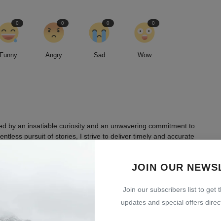
0
0
0
0
Funny
Angry
Sad
Wow
led by an insatiable curiosity and an unwavering commitment to
entless pursuit of stories, I strive to deliver timely and accurate
 readers.
JOIN OUR NEWS
Join our subscribers list to get 
updates and special offers direct