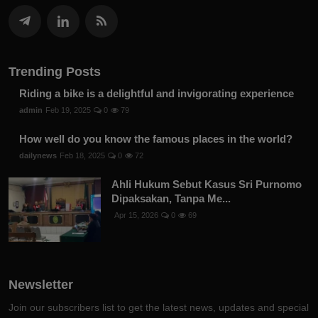
Trending Posts
Riding a bike is a delightful and invigorating experience
admin
Feb 19, 2025
0
79
How well do you know the famous places in the world?
dailynews
Feb 18, 2025
0
72
Ahli Hukum Sebut Kasus Sri Purnomo
Dipaksakan, Tanpa Me...
Apr 15, 2026
0
69
Newsletter
Join our subscribers list to get the latest news, updates and special