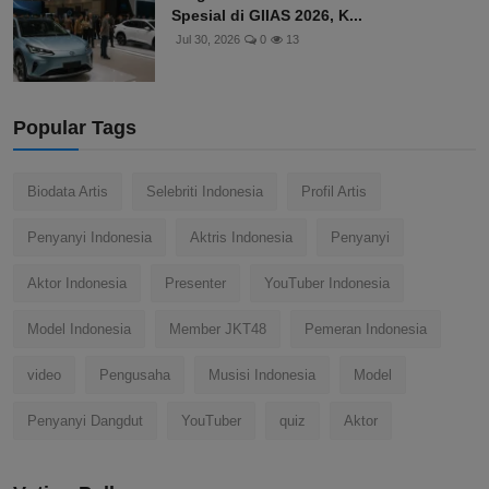
Spesial di GIIAS 2026, K...
Jul 30, 2026
0
13
Popular Tags
Biodata Artis
Selebriti Indonesia
Profil Artis
Penyanyi Indonesia
Aktris Indonesia
Penyanyi
Aktor Indonesia
Presenter
YouTuber Indonesia
Model Indonesia
Member JKT48
Pemeran Indonesia
video
Pengusaha
Musisi Indonesia
Model
Penyanyi Dangdut
YouTuber
quiz
Aktor