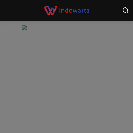
Login
Register
Home
Kompetisi Sepak Bola 2025/2026
Contact
About
Disclaimer
Peristiwa