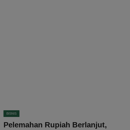
DMCA
Politik
Ekonomi
Internasional
Teknologi
Hiburan
Kesehatan
Otomotif
BISNIS
Pelemahan Rupiah Berlanjut,