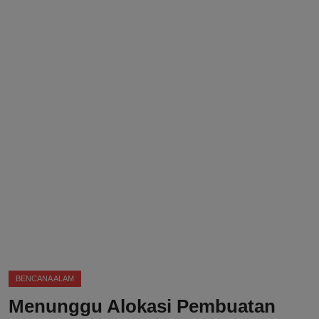
DMCA
Politik
Ekonomi
Internasional
Teknologi
Hiburan
Kesehatan
Otomotif
BENCANA ALAM
Menunggu Alokasi Pembuatan