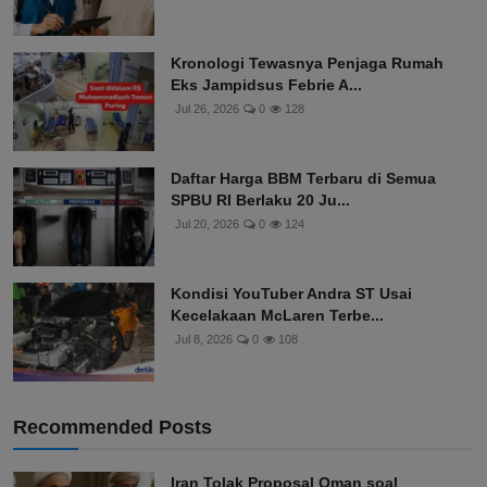
Kronologi Tewasnya Penjaga Rumah
Eks Jampidsus Febrie A...
Jul 26, 2026
0
128
Daftar Harga BBM Terbaru di Semua
SPBU RI Berlaku 20 Ju...
Jul 20, 2026
0
124
Kondisi YouTuber Andra ST Usai
Kecelakaan McLaren Terbe...
Jul 8, 2026
0
108
Recommended Posts
Iran Tolak Proposal Oman soal