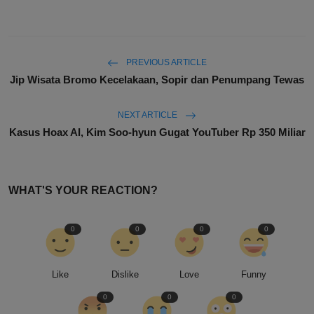
PREVIOUS ARTICLE
Jip Wisata Bromo Kecelakaan, Sopir dan Penumpang Tewas
NEXT ARTICLE
Kasus Hoax AI, Kim Soo-hyun Gugat YouTuber Rp 350 Miliar
WHAT'S YOUR REACTION?
0
0
0
0
Like
Dislike
Love
Funny
0
0
0