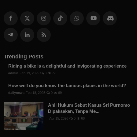
Trending Posts
Riding a bike is a delightful and invigorating experience
admin
Feb 19, 2025
0
77
How well do you know the famous places in the world?
dailynews
Feb 18, 2025
0
69
Ahli Hukum Sebut Kasus Sri Purnomo
Dipaksakan, Tanpa Me...
Apr 15, 2026
0
68