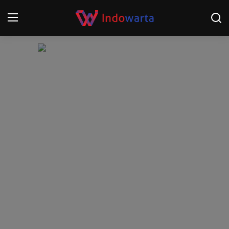
Login
Register
Home
Kompetisi Sepak Bola 2025/2026
Contact
About
Disclaimer
Peristiwa