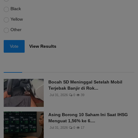
Black
Yellow
Other
Vote
View Results
Bocah SD Meninggal Setelah Mobil
Terjebak Banjir di Rok...
Jul 31, 2026
0
39
Asing Borong 10 Saham Ini Saat IHSG
Menguat 1,56% ke 6....
Jul 31, 2026
0
17