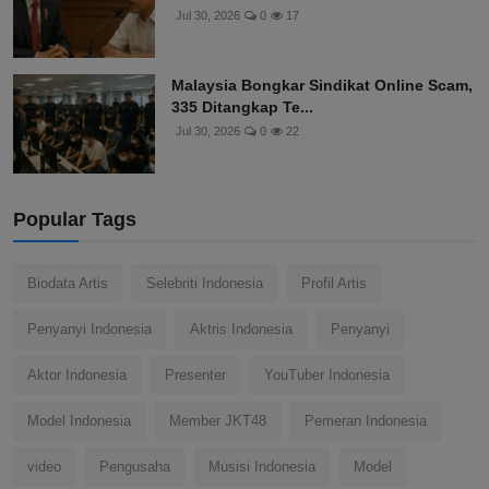
Jul 30, 2026
0
17
Malaysia Bongkar Sindikat Online Scam,
335 Ditangkap Te...
Jul 30, 2026
0
22
Popular Tags
Biodata Artis
Selebriti Indonesia
Profil Artis
Penyanyi Indonesia
Aktris Indonesia
Penyanyi
Aktor Indonesia
Presenter
YouTuber Indonesia
Model Indonesia
Member JKT48
Pemeran Indonesia
video
Pengusaha
Musisi Indonesia
Model