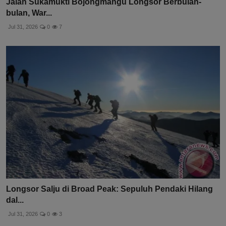
Jalan Sukamukti Bojongmangu Longsor Berbulan-
bulan, War...
Jul 31, 2026
0
7
Longsor Salju di Broad Peak: Sepuluh Pendaki Hilang
dal...
Jul 31, 2026
0
3