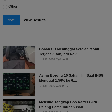
Other
Vote
View Results
Bocah SD Meninggal Setelah Mobil
Terjebak Banjir di Rok...
Jul 31, 2026
0
39
Asing Borong 10 Saham Ini Saat IHSG
Menguat 1,56% ke 6....
Jul 31, 2026
0
17
Meksiko Tangkap Bos Kartel CJNG
Dalang Pembunuhan Wali ...