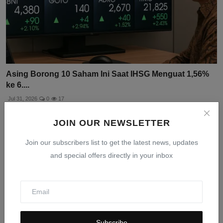
Asing Borong 10 Saham Ini Saat IHSG Menguat 1,56%
ke 6....
Jul 31, 2026
0
17
JOIN OUR NEWSLETTER
Join our subscribers list to get the latest news, updates
and special offers directly in your inbox
Subscribe