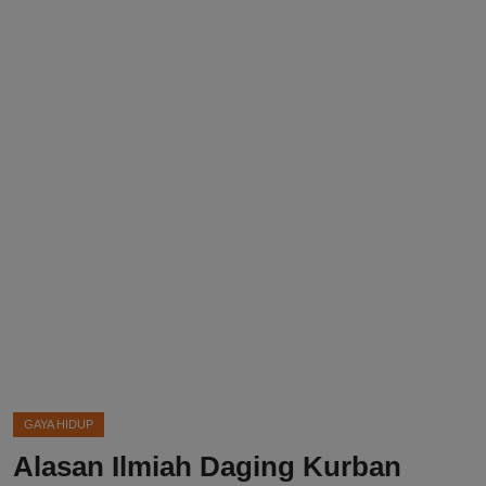
DMCA
Politik
Ekonomi
Internasional
Teknologi
Hiburan
Kesehatan
Otomotif
GAYA HIDUP
Alasan Ilmiah Daging Kurban