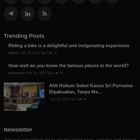
Trending Posts
Riding a bike is a delightful and invigorating experience
admin
Feb 19, 2025
0
77
How well do you know the famous places in the world?
dailynews
Feb 18, 2025
0
69
Ahli Hukum Sebut Kasus Sri Purnomo
Dipaksakan, Tanpa Me...
Apr 15, 2026
0
68
Newsletter
Join our subscribers list to get the latest news, updates and special