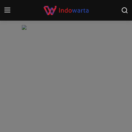
Login
Register
Home
Kompetisi Sepak Bola 2025/2026
Contact
About
Disclaimer
Peristiwa