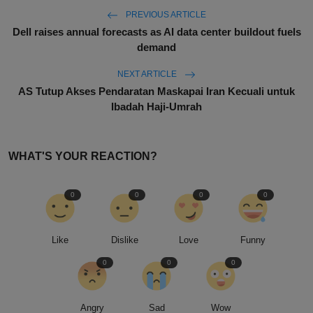
PREVIOUS ARTICLE
Dell raises annual forecasts as AI data center buildout fuels
demand
NEXT ARTICLE
AS Tutup Akses Pendaratan Maskapai Iran Kecuali untuk
Ibadah Haji-Umrah
WHAT'S YOUR REACTION?
0
0
0
0
Like
Dislike
Love
Funny
0
0
0
Angry
Sad
Wow